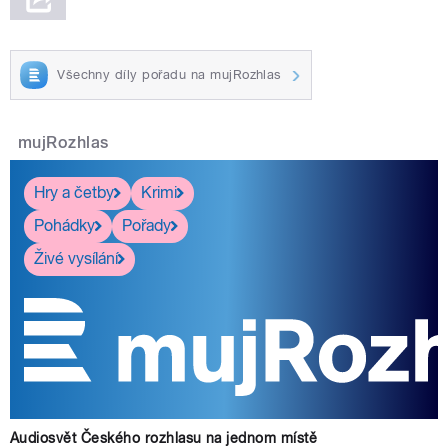
Všechny díly pořadu na mujRozhlas
mujRozhlas
Hry a četby
Krimi
Pohádky
Pořady
Živé vysílání
Audiosvět Českého rozhlasu na jednom místě