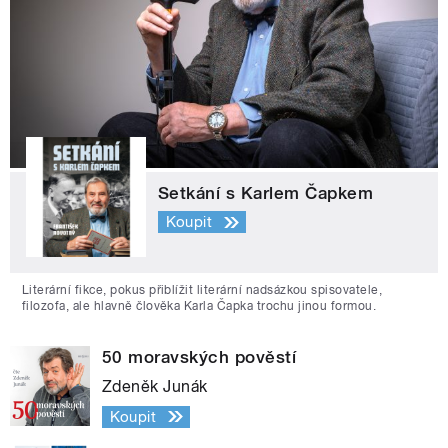
Setkání s Karlem Čapkem
Koupit
Literární fikce, pokus přiblížit literární nadsázkou spisovatele,
filozofa, ale hlavně člověka Karla Čapka trochu jinou formou.
50 moravských pověstí
Zdeněk Junák
Koupit