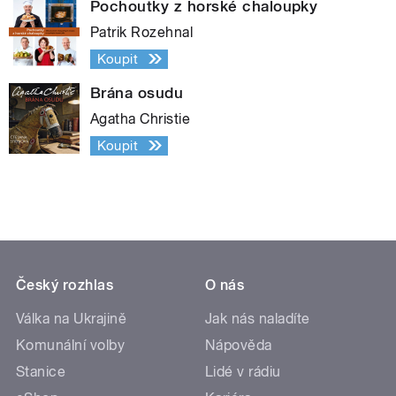
Pochoutky z horské chaloupky
Patrik Rozehnal
Koupit
Brána osudu
Agatha Christie
Koupit
Český rozhlas
O nás
Válka na Ukrajině
Jak nás naladíte
Komunální volby
Nápověda
Stanice
Lidé v rádiu