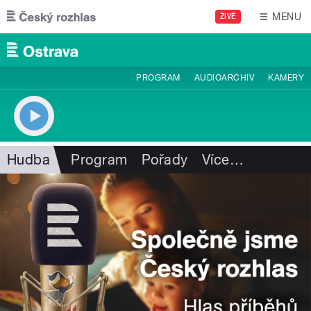
Přejít k hlavnímu obsahu
MENU
ŽIVĚ
PROGRAM
AUDIOARCHIV
KAMERY
Hudba
Program
Pořady
Více
…