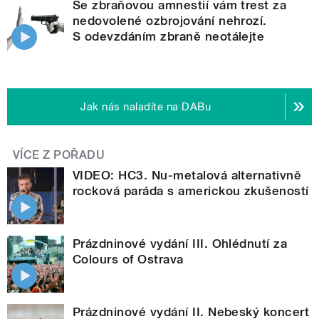
Se zbraňovou amnestií vám trest za
nedovolené ozbrojování nehrozí.
S odevzdáním zbraně neotálejte
Jak nás naladíte na DABu
VÍCE Z POŘADU
VIDEO: HC3. Nu-metalová alternativně
rocková paráda s americkou zkušeností
Prázdninové vydání III. Ohlédnutí za
Colours of Ostrava
Prázdninové vydání II. Nebeský koncert