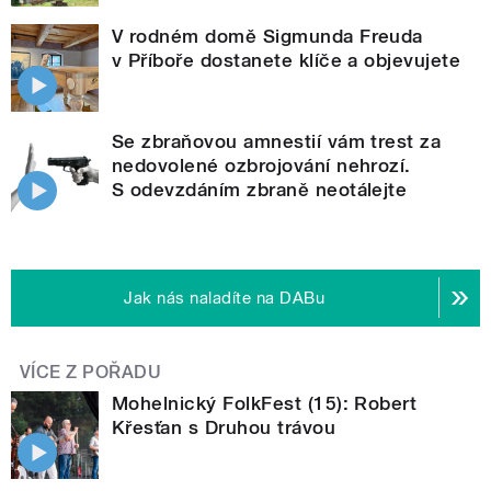
V rodném domě Sigmunda Freuda
v Příboře dostanete klíče a objevujete
Se zbraňovou amnestií vám trest za
nedovolené ozbrojování nehrozí.
S odevzdáním zbraně neotálejte
Jak nás naladíte na DABu
VÍCE Z POŘADU
Mohelnický FolkFest (15): Robert
Křesťan s Druhou trávou