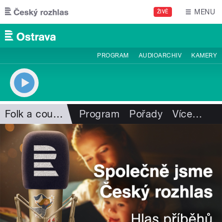
Přejít k hlavnímu obsahu
MENU
ŽIVĚ
PROGRAM
AUDIOARCHIV
KAMERY
Folk a country
Program
Pořady
Více
…