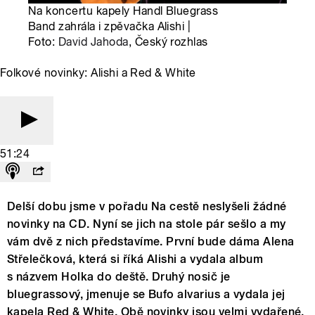
Na koncertu kapely Handl Bluegrass
Band zahrála i zpěvačka Alishi |
Foto:
David Jahoda
, Český rozhlas
Folkové novinky: Alishi a Red & White
51:24
Delší dobu jsme v pořadu Na cestě neslyšeli žádné
novinky na CD. Nyní se jich na stole pár sešlo a my
vám dvě z nich představíme. První bude dáma Alena
Střelečková, která si říká Alishi a vydala album
s názvem Holka do deště. Druhý nosič je
bluegrassový, jmenuje se Bufo alvarius a vydala jej
kapela Red & White. Obě novinky jsou velmi vydařené.