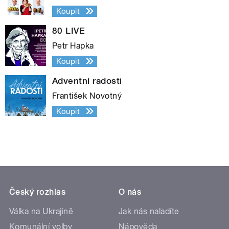
Koupit
80 LIVE
Petr Hapka
Koupit
Adventní radosti
František Novotný
Koupit
Český rozhlas
O nás
Válka na Ukrajině
Jak nás naladíte
Komunální volby
Nápověda