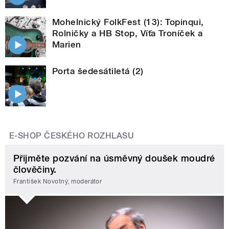
Mohelnický FolkFest (13): Topinqui,
Rolničky a HB Stop, Víťa Troníček a
Marien
Porta šedesátiletá (2)
E-SHOP ČESKÉHO ROZHLASU
Přijměte pozvání na úsměvný doušek moudré
člověčiny.
František Novotný, moderátor