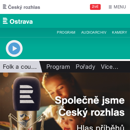
Přejít k hlavnímu obsahu
MENU
ŽIVĚ
PROGRAM
AUDIOARCHIV
KAMERY
Folk a country
Program
Pořady
Více
…