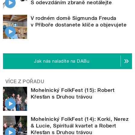
S odevzdáním zbraně neotálejte
V rodném domě Sigmunda Freuda
v Příboře dostanete klíče a objevujete
Jak nás naladíte na DABu
VÍCE Z POŘADU
Mohelnický FolkFest (15): Robert
Křesťan s Druhou trávou
Mohelnický FolkFest (14): Korki, Nerez
& Lucie, Spirituál kvartet a Robert
Křesťan s Druhou trávou