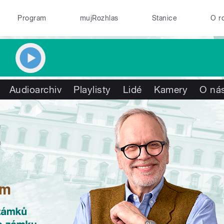
Program
mujRozhlas
Stanice
O r
Audioarchiv
Playlisty
Lidé
Kamery
O ná