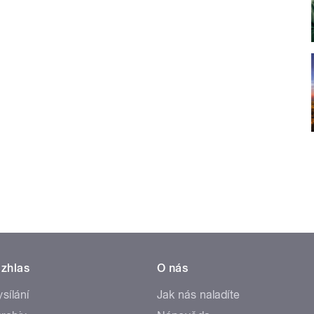
zhlas
O nás
ysílání
Jak nás naladíte