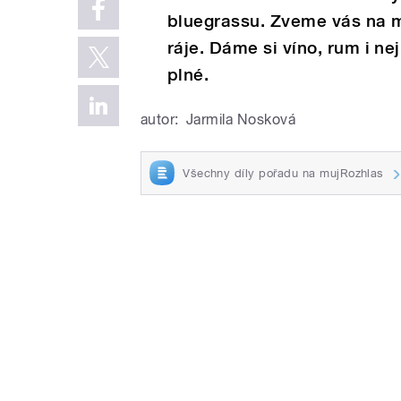
bluegrassu. Zveme vás na m
ráje. Dáme si víno, rum i ne
plné.
autor:
Jarmila Nosková
Všechny díly pořadu na mujRozhlas