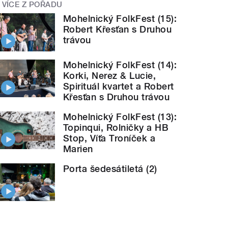
VÍCE Z POŘADU
Mohelnický FolkFest (15):
Robert Křesťan s Druhou
trávou
Mohelnický FolkFest (14):
Korki, Nerez & Lucie,
Spirituál kvartet a Robert
Křesťan s Druhou trávou
Mohelnický FolkFest (13):
Topinqui, Rolničky a HB
Stop, Víťa Troníček a
Marien
Porta šedesátiletá (2)