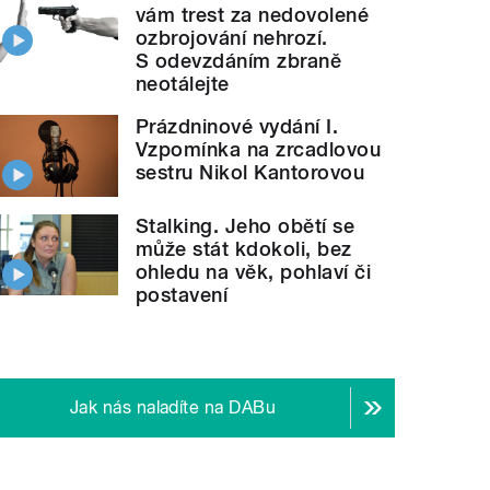
vám trest za nedovolené
ozbrojování nehrozí.
S odevzdáním zbraně
neotálejte
Prázdninové vydání I.
Vzpomínka na zrcadlovou
sestru Nikol Kantorovou
Stalking. Jeho obětí se
může stát kdokoli, bez
ohledu na věk, pohlaví či
postavení
Jak nás naladíte na DABu