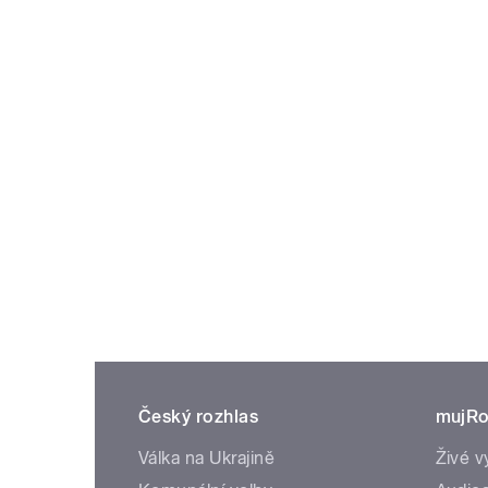
Český rozhlas
mujRo
Válka na Ukrajině
Živé v