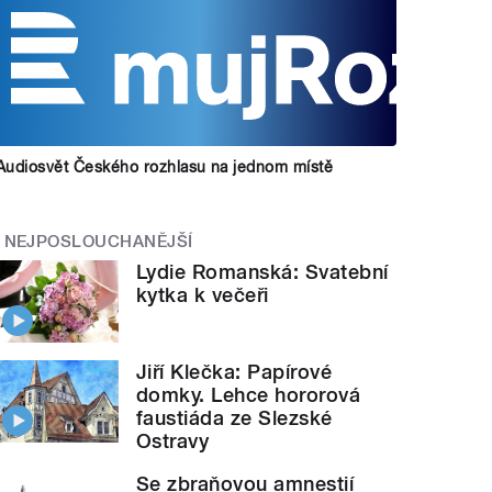
Audiosvět Českého rozhlasu na jednom místě
NEJPOSLOUCHANĚJŠÍ
Lydie Romanská: Svatební
kytka k večeři
Jiří Klečka: Papírové
domky. Lehce hororová
faustiáda ze Slezské
Ostravy
Se zbraňovou amnestií