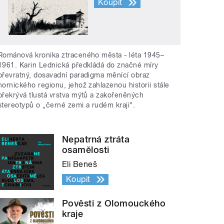
Koupit
Románová kronika ztraceného města - léta 1945–
1961. Karin Lednická předkládá do značné míry
převratný, dosavadní paradigma měnící obraz
hornického regionu, jehož zahlazenou historii stále
překrývá tlustá vrstva mýtů a zakořeněných
stereotypů o „černé zemi a rudém kraji“.
Nepatrná ztráta
osamělosti
Eli Beneš
Koupit
Pověsti z Olomouckého
kraje