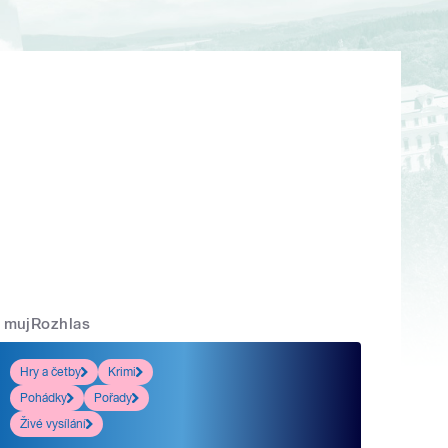
mujRozhlas
Hry a četby
Krimi
Pohádky
Pořady
Živé vysílání