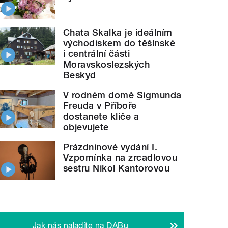
Chata Skalka je ideálním
východiskem do těšínské
i centrální části
Moravskoslezských
Beskyd
V rodném domě Sigmunda
Freuda v Příboře
dostanete klíče a
objevujete
Prázdninové vydání I.
Vzpomínka na zrcadlovou
sestru Nikol Kantorovou
Jak nás naladíte na DABu