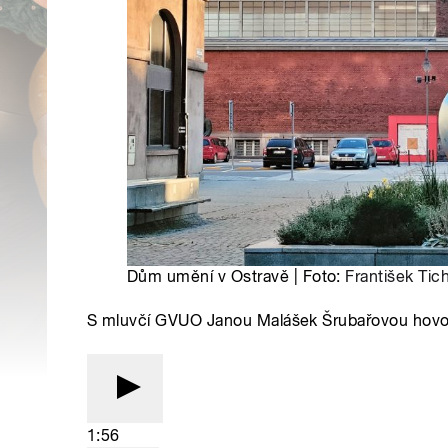
Dům umění v Ostravě | Foto:
František Tic
S mluvčí GVUO Janou Malášek Šrubařovou hovoř
1:56