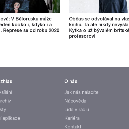
ová: V Bělorusku může
Občas se odvolával na vlas
eden kdokoli, kdykoli a
knihu. Ta ale nikdy nevyšla
. Represe se od roku 2020
Kytka o už bývalém brits
y
profesorovi
zhlas
O nás
ysílání
Jak nás naladíte
rchiv
Nápověda
sty
Lidé v rádiu
í aplikace
Kariéra
Kontakt