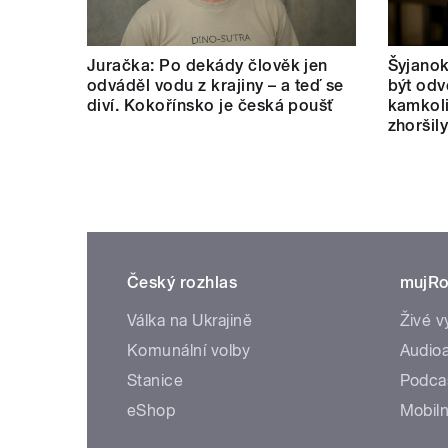
Juračka: Po dekády člověk jen
Šyjanok
odváděl vodu z krajiny – a teď se
být odv
diví. Kokořínsko je česká poušť
kamkoli
zhoršil
Český rozhlas
mujRo
Válka na Ukrajině
Živé v
Komunální volby
Audioa
Stanice
Podca
eShop
Mobiln