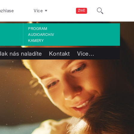
ozhlase
Více
ŽIVĚ
PROGRAM
AUDIOARCHIV
KAMERY
Jak nás naladíte
Kontakt
Více
…