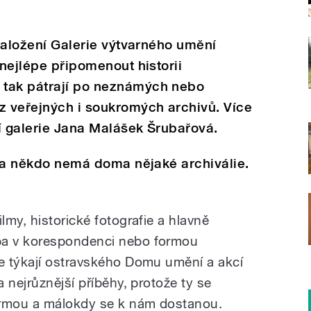
 založení Galerie výtvarného umění
 nejlépe připomenout historii
 tak pátrají po neznámých nebo
 veřejných i soukromých archivů. Více
í galerie Jana Malášek Šrubařová.
 zda někdo nemá doma nějaké archiválie.
my, historické fotografie a hlavně
a v korespondenci nebo formou
e týkají ostravského Domu umění a akcí
 nejrůznější příběhy, protože ty se
ormou a málokdy se k nám dostanou.