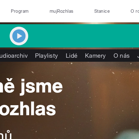
Program
mujRozhlas
Stanice
O r
udioarchiv
Playlisty
Lidé
Kamery
O nás