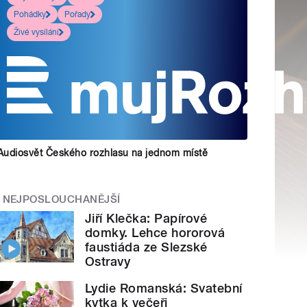
Pohádky
Pořady
Živé vysílání
Audiosvět Českého rozhlasu na jednom místě
NEJPOSLOUCHANĚJŠÍ
Jiří Klečka: Papírové
domky. Lehce hororová
faustiáda ze Slezské
Ostravy
Lydie Romanská: Svatební
kytka k večeři