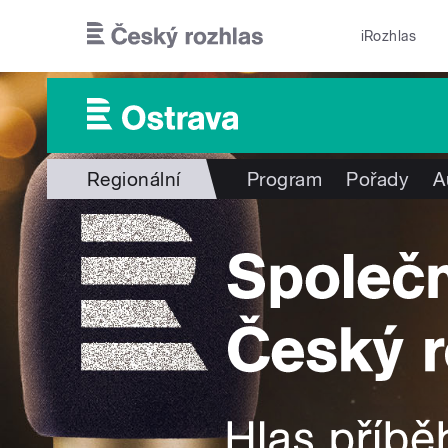
Přejít k hlavnímu obsahu
iRozhlas
Regionální
Program
Pořady
A