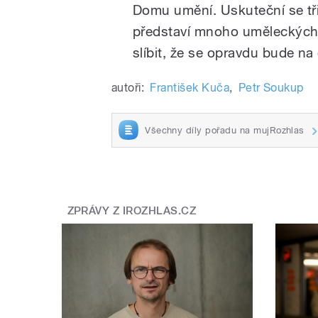
Domu umění. Uskuteční se tři
představí mnoho uměleckých
slíbit, že se opravdu bude na 
autoři:
František Kuča
,
Petr Soukup
Všechny díly pořadu na mujRozhlas
ZPRÁVY Z IROZHLAS.CZ