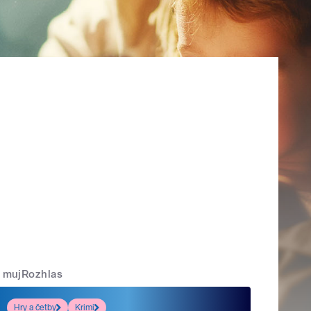
mujRozhlas
Hry a četby
Krimi