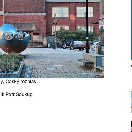
hý
, Český rozhlas
il Petr Soukup