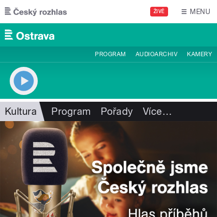
Přejít k hlavnímu obsahu
MENU
ŽIVĚ
PROGRAM
AUDIOARCHIV
KAMERY
Kultura
Program
Pořady
Více
…