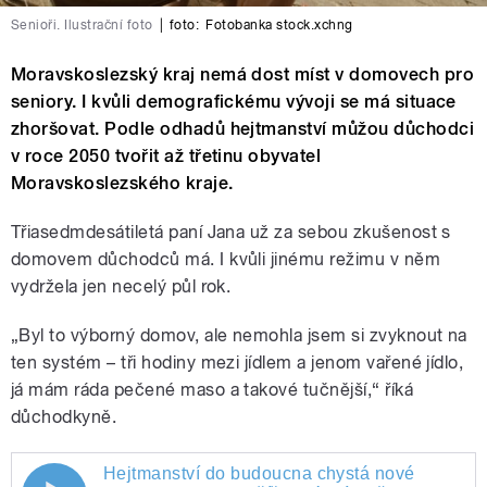
Senioři. Ilustrační foto
|
foto:
Fotobanka stock.xchng
Moravskoslezský kraj nemá dost míst v domovech pro
seniory. I kvůli demografickému vývoji se má situace
zhoršovat. Podle odhadů hejtmanství můžou důchodci
v roce 2050 tvořit až třetinu obyvatel
Moravskoslezského kraje.
Třiasedmdesátiletá paní Jana už za sebou zkušenost s
domovem důchodců má. I kvůli jinému režimu v něm
vydržela jen necelý půl rok.
„Byl to výborný domov, ale nemohla jsem si zvyknout na
ten systém – tři hodiny mezi jídlem a jenom vařené jídlo,
já mám ráda pečené maso a takové tučnější,“ říká
důchodkyně.
Hejtmanství do budoucna chystá nové