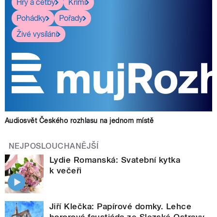
Hry a četby
Krimi
Pohádky
Pořady
Živé vysílání
Audiosvět Českého rozhlasu na jednom místě
NEJPOSLOUCHANĚJŠÍ
Lydie Romanská: Svatební kytka
k večeři
Jiří Klečka: Papírové domky. Lehce