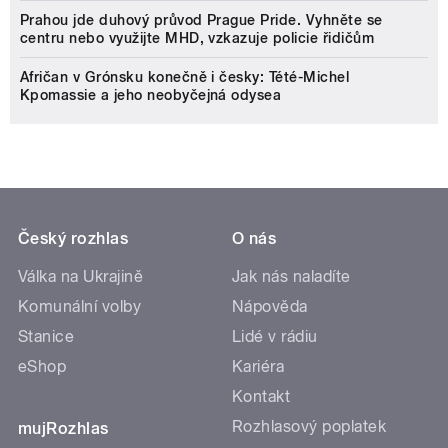
Prahou jde duhový průvod Prague Pride. Vyhněte se
centru nebo využijte MHD, vzkazuje policie řidičům
Afričan v Grónsku konečně i česky: Tété-Michel
Kpomassie a jeho neobyčejná odysea
Český rozhlas
O nás
Válka na Ukrajině
Jak nás naladíte
Komunální volby
Nápověda
Stanice
Lidé v rádiu
eShop
Kariéra
Kontakt
Rozhlasový poplatek
mujRozhlas