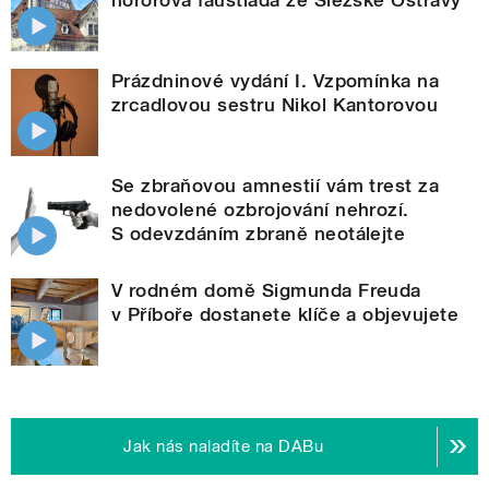
hororová faustiáda ze Slezské Ostravy
Prázdninové vydání I. Vzpomínka na
zrcadlovou sestru Nikol Kantorovou
Se zbraňovou amnestií vám trest za
nedovolené ozbrojování nehrozí.
S odevzdáním zbraně neotálejte
V rodném domě Sigmunda Freuda
v Příboře dostanete klíče a objevujete
Jak nás naladíte na DABu