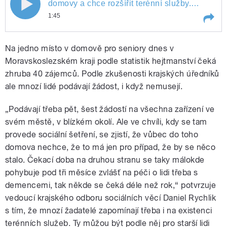
Hejtmanství do budoucna chystá nové
domovy a chce rozšířit terénní služby.
Podrobnosti zjišťoval redaktor Stanislav
1:45
domovy a chce rozšířit terénní služby.
Janalík.
Play /
Hejtmanství do budoucna chystá nové domovy a chce rozšířit terénní služby. Podrobnosti zjišťoval redaktor Stanislav Janalík.
Podrobnosti zjišťoval redaktor
Na jedno místo v domově pro seniory dnes v
Moravskoslezském kraji podle statistik hejtmanství čeká
Stanislav Janalík.
zhruba 40 zájemců. Podle zkušenosti krajských úředníků
ale mnozí lidé podávají žádost, i když nemusejí.
„Podávají třeba pět, šest žádostí na všechna zařízení ve
svém městě, v blízkém okolí. Ale ve chvíli, kdy se tam
provede sociální šetření, se zjistí, že vůbec do toho
pause
domova nechce, že to má jen pro případ, že by se něco
stalo. Čekací doba na druhou stranu se taky málokde
pohybuje pod tři měsíce zvlášť na péči o lidi třeba s
demencemi, tak někde se čeká déle než rok,“ potvrzuje
vedoucí krajského odboru sociálních věcí Daniel Rychlik
s tím, že mnozí žadatelé zapomínají třeba i na existenci
terénních služeb. Ty můžou být podle něj pro starší lidi