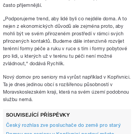
často příjemnější.
„Podporujeme trend, aby lidé byli co nejdéle doma. A to
nejen z ekonomických důvodů ale zejména proto, aby
mohli být ve svém přirozeném prostředí v rámci svých
přirozených kontaktů. Budeme dále intenzivně rozvíjet
terénní formy péče a ruku v ruce s tím i formy pobytové
pro lidi, u kterých už v terénu tu péči není možné
zvládnout,“ dodává Rychlík.
Nový domov pro seniory má vyrůst například v Kopřivnici.
Ta je dnes jedinou obcí s rozšířenou působností v
Moravskoslezském kraji, která na svém území podobnou
službu nemá.
SOUVISEJÍCÍ PŘÍSPĚVKY
Český rozhlas zve posluchače do země pro starý