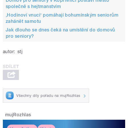
Domov pro seniory v Kopřivnici postaví město
společně s hejtmanstvím
‚Hodinoví vnuci‘ pomáhají bohumínským seniorům
zahánět samotu
Jak dlouho se dnes čeká na umístění do domovů
pro seniory?
autor:
stj
Všechny díly pořadu na mujRozhlas
mujRozhlas