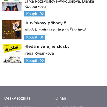
Jarka Rozsypalová-Vykoupilová, Blanka
Kocourková
Koupit
Hurvínkovy příhody 5
Miloš Kirschner a Helena Štáchová
Koupit
Hledání veřejné služby
Irena Ryšánková
Koupit
Český rozhlas
O nás