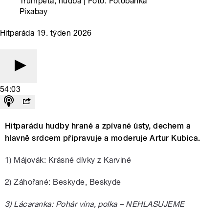
Trumpeta, hudba | Foto: Fotobanka
Pixabay
Hitparáda 19. týden 2026
54:03
Hitparádu hudby hrané a zpívané ústy, dechem a
hlavně srdcem připravuje a moderuje Artur Kubica.
1) Májovák: Krásné dívky z Karviné
2) Záhořané: Beskyde, Beskyde
3) Lácaranka: Pohár vína, polka – NEHLASUJEME