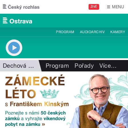
Přejít k hlavnímu obsahu
MENU
ŽIVĚ
PROGRAM
AUDIOARCHIV
KAMERY
Dechová hudba
Program
Pořady
Více
…