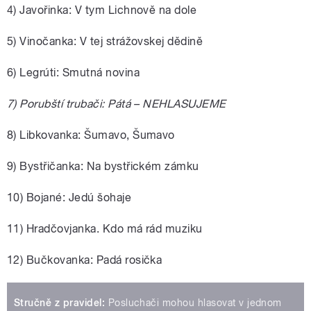
4) Javořinka: V tym Lichnově na dole
5) Vinočanka: V tej strážovskej dědině
6) Legrúti: Smutná novina
7) Porubští trubači: Pátá – NEHLASUJEME
8) Libkovanka: Šumavo, Šumavo
9) Bystřičanka: Na bystřickém zámku
10) Bojané: Jedú šohaje
11) Hradčovjanka. Kdo má rád muziku
12) Bučkovanka: Padá rosička
Stručně z pravidel:
Posluchači mohou hlasovat v jednom