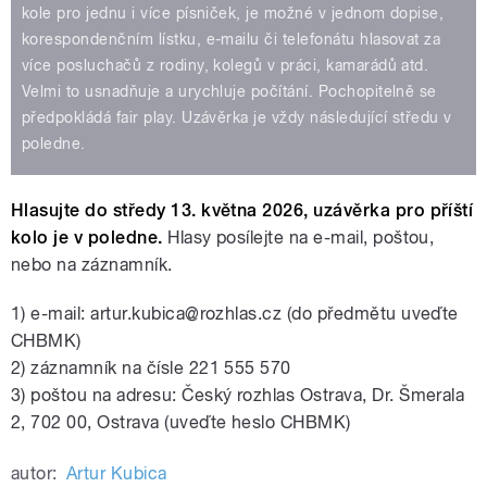
kole pro jednu i více písniček, je možné v jednom dopise,
korespondenčním lístku, e-mailu či telefonátu hlasovat za
více posluchačů z rodiny, kolegů v práci, kamarádů atd.
Velmi to usnadňuje a urychluje počítání. Pochopitelně se
předpokládá fair play. Uzávěrka je vždy následující středu v
poledne.
Hlasujte do středy 13. května 2026, uzávěrka pro příští
kolo je v poledne.
Hlasy posílejte na e-mail, poštou,
nebo na záznamník.
1) e-mail: artur.kubica@rozhlas.cz (do předmětu uveďte
CHBMK)
2) záznamník na čísle 221 555 570
3) poštou na adresu: Český rozhlas Ostrava, Dr. Šmerala
2, 702 00, Ostrava (uveďte heslo CHBMK)
autor:
Artur Kubica