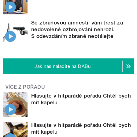
Se zbraňovou amnestií vám trest za
nedovolené ozbrojování nehrozí.
S odevzdáním zbraně neotálejte
Jak nás naladíte na DABu
VÍCE Z POŘADU
Hlasujte v hitparádě pořadu Chtěl bych
mít kapelu
Hlasujte v hitparádě pořadu Chtěl bych
mít kapelu