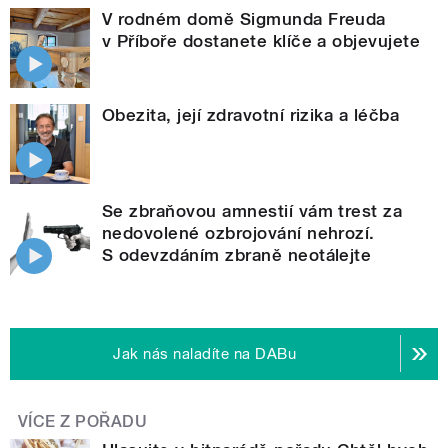
V rodném domě Sigmunda Freuda
v Příboře dostanete klíče a objevujete
Obezita, její zdravotní rizika a léčba
Se zbraňovou amnestií vám trest za
nedovolené ozbrojování nehrozí.
S odevzdáním zbraně neotálejte
Jak nás naladíte na DABu
VÍCE Z POŘADU