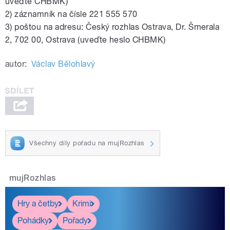
uveďte CHBMK)
2) záznamník na čísle 221 555 570
3) poštou na adresu: Český rozhlas Ostrava, Dr. Šmerala
2, 702 00, Ostrava (uveďte heslo CHBMK)
autor:
Václav Bělohlavý
Všechny díly pořadu na mujRozhlas
mujRozhlas
Hry a četby
Krimi
Pohádky
Pořady