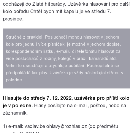
odcházejí do Zlaté hitparády. Uzávěrka hlasování pro další
kolo pořadu Chtěl bych mít kapelu je ve středu 7.
prosince.
Stručně z pravidel: Posluchači mohou hlasovat v jednom
kole pro jednu i více písniček, je možné v jednom dopise,
korespondenčním lístku, e-mailu či telefonátu hlasovat za
více posluchačů z rodiny, kolegů v práci, kamarádů atd.
Velmi to usnadňuje a urychluje počítání. Pochopitelně se
předpokládá fair play. Uzávěrka je vždy následující středu v
poledne.
Hlasujte do středy 7. 12. 2022, uzávěrka pro příští kolo
je v poledne.
Hlasy posílejte na e-mail, poštou, nebo na
záznamník.
1) e-mail: vaclav.belohlavy@rozhlas.cz (do předmětu