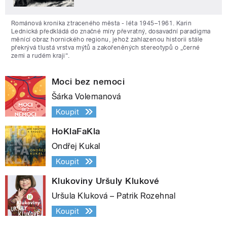
Románová kronika ztraceného města - léta 1945–1961. Karin
Lednická předkládá do značné míry převratný, dosavadní paradigma
měnící obraz hornického regionu, jehož zahlazenou historii stále
překrývá tlustá vrstva mýtů a zakořeněných stereotypů o „černé
zemi a rudém kraji“.
Moci bez nemoci
Šárka Volemanová
Koupit
HoKlaFaKla
Ondřej Kukal
Koupit
Klukoviny Uršuly Klukové
Uršula Kluková – Patrik Rozehnal
Koupit