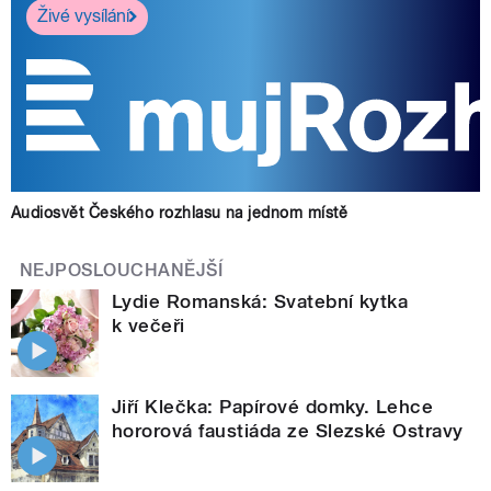
Živé vysílání
Audiosvět Českého rozhlasu na jednom místě
NEJPOSLOUCHANĚJŠÍ
Lydie Romanská: Svatební kytka
k večeři
Jiří Klečka: Papírové domky. Lehce
hororová faustiáda ze Slezské Ostravy