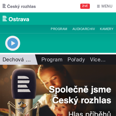
Přejít k hlavnímu obsahu
MENU
ŽIVĚ
PROGRAM
AUDIOARCHIV
KAMERY
Dechová hudba
Program
Pořady
Více
…