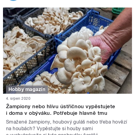
Hobby magazín
4. srpen 2020
Žampiony nebo hlívu ústřičnou vypěstujete
i doma v obýváku. Potřebuje hlavně tmu
Smažené žampiony, houbový guláš nebo třeba hovězí
na houbách? Vypěstujte si houby sami