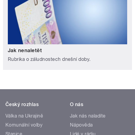
Jak nenaletět
Rubrika o záludnostech dnešní doby.
Český rozhlas
O nás
Válka na Ukrajině
Jak nás naladíte
Komunální volby
Nápověda
Stanice
Lidé v rádiu