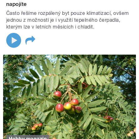
napojíte
Často řešíme rozpálený byt pouze klimatizací, ovšem
jednou z možností je i využití tepelného čerpadla,
kterým lze v letních měsících i chladit.
Hobby magazín