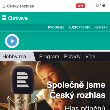
Přejít k hlavnímu obsahu
MENU
ŽIVĚ
PROGRAM
AUDIOARCHIV
KAMERY
Hobby magazín
Program
Pořady
Více
…