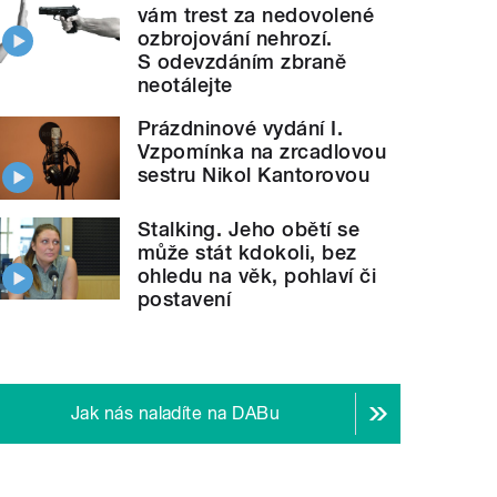
vám trest za nedovolené
ozbrojování nehrozí.
S odevzdáním zbraně
neotálejte
Prázdninové vydání I.
Vzpomínka na zrcadlovou
sestru Nikol Kantorovou
Stalking. Jeho obětí se
může stát kdokoli, bez
ohledu na věk, pohlaví či
postavení
Jak nás naladíte na DABu