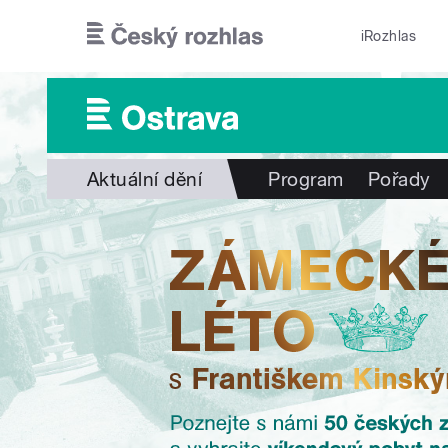
Přejít k hlavnímu obsahu
iRozhlas
Aktuální dění
Program
Pořady