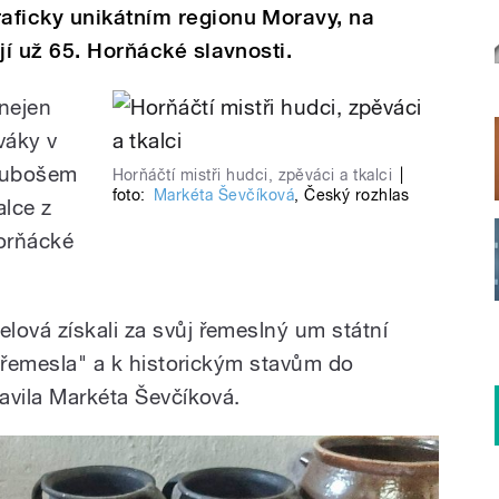
aficky unikátním regionu Moravy, na
jí už 65. Horňácké slavnosti.
 nejen
váky v
Lubošem
Horňáčtí mistři hudci, zpěváci a tkalci
|
foto:
Markéta Ševčíková
,
Český rozhlas
alce z
horňácké
lová získali za svůj řemeslný um státní
ho řemesla" a k historickým stavům do
ravila Markéta Ševčíková.