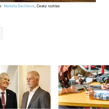
o:
Markéta Ševčíková
,
Český rozhlas