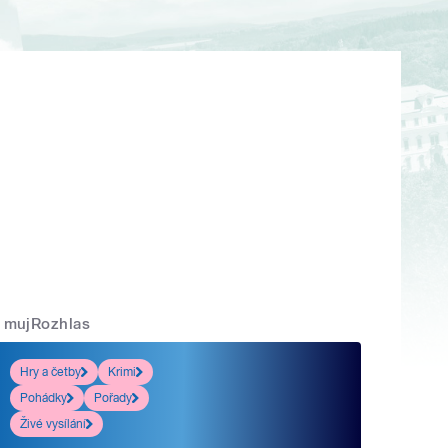
mujRozhlas
Hry a četby
Krimi
Pohádky
Pořady
Živé vysílání