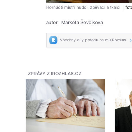
Horňáčtí mistři hudci, zpěváci a tkalci
|
fot
autor:
Markéta Ševčíková
Všechny díly pořadu na mujRozhlas
ZPRÁVY Z IROZHLAS.CZ