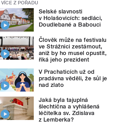
VÍCE Z POŘADU
Selské slavnosti
v Holašovicích: sedláci,
Doudlebané a Babouci
Člověk může na festivalu
ve Strážnici zestárnout,
aniž by ho musel opustit,
říká jeho prezident
V Prachaticích už od
pradávna věděli, že sůl je
nad zlato
Jaká byla tajuplná
šlechtična a vyhlášená
léčitelka sv. Zdislava
z Lemberka?