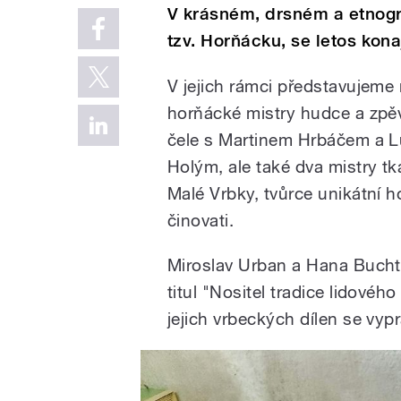
V krásném, drsném a etnogr
tzv. Horňácku, se letos kona
V jejich rámci představujeme
horňácké mistry hudce a zpě
čele s Martinem Hrbáčem a 
Holým, ale také dva mistry tk
Malé Vrbky, tvůrce unikátní 
činovati.
Miroslav Urban a Hana Buchte
titul "Nositel tradice lidové
jejich vrbeckých dílen se vyp