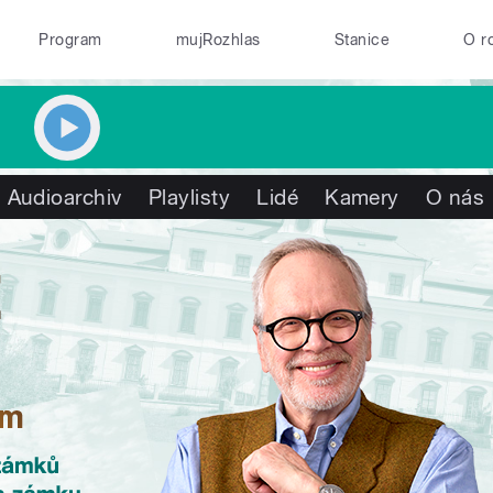
Program
mujRozhlas
Stanice
O r
Audioarchiv
Playlisty
Lidé
Kamery
O nás