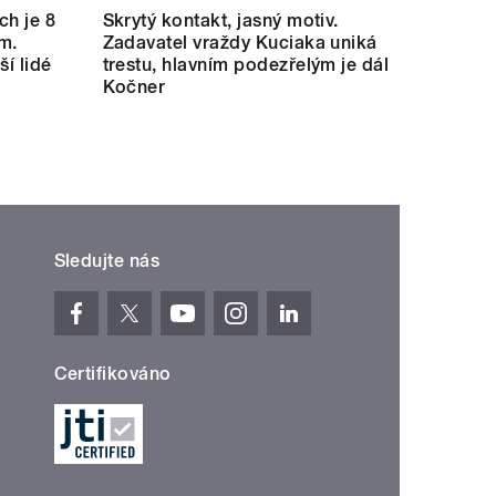
ch je 8
Skrytý kontakt, jasný motiv.
m.
Zadavatel vraždy Kuciaka uniká
ší lidé
trestu, hlavním podezřelým je dál
Kočner
Sledujte nás
Certifikováno