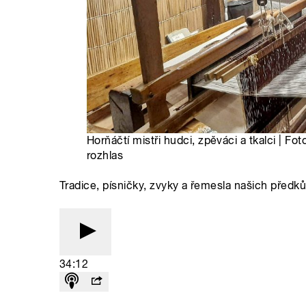
Horňáčtí mistři hudci, zpěváci a tkalci | F
rozhlas
Tradice, písničky, zvyky a řemesla našich předk
34:12