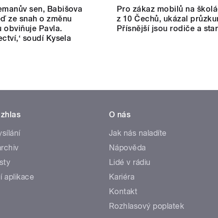
emanův sen, Babišova
Pro zákaz mobilů na školá
eď ze snah o změnu
z 10 Čechů, ukázal průzku
 obviňuje Pavla.
Přísnější jsou rodiče a star
ectví,‘ soudí Kysela
zhlas
O nás
ysílání
Jak nás naladíte
rchiv
Nápověda
sty
Lidé v rádiu
í aplikace
Kariéra
Kontakt
Rozhlasový poplatek