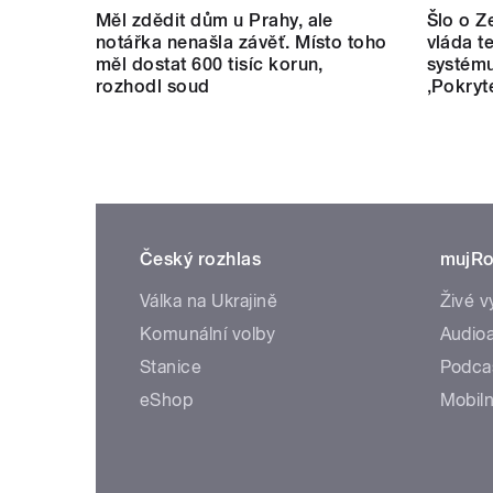
Měl zdědit dům u Prahy, ale
Šlo o Z
notářka nenašla závěť. Místo toho
vláda t
měl dostat 600 tisíc korun,
systému
rozhodl soud
‚Pokryt
Český rozhlas
mujRo
Válka na Ukrajině
Živé v
Komunální volby
Audioa
Stanice
Podca
eShop
Mobiln