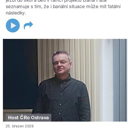
jezdí do škol a děti v rámci projektu Banal Fatal
seznamuje s tím, že i banální situace může mít fatální
následky.
Host ČRo Ostrava
25. březen 2026