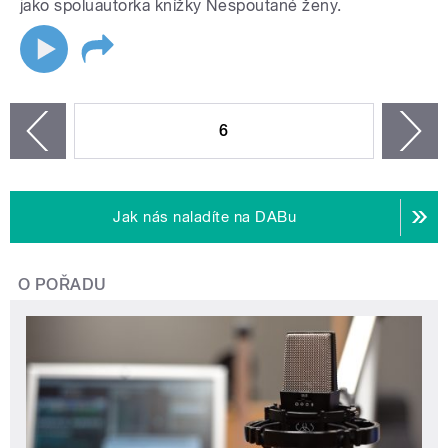
jako spoluautorka knížky Nespoutané ženy.
STRÁNKY
6
n
zí
Jak nás naladíte na DABu
O POŘADU