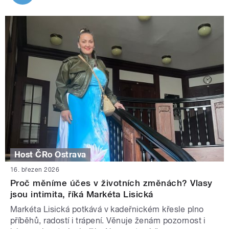
Host ČRo Ostrava
16. březen 2026
Proč měníme účes v životních změnách? Vlasy
jsou intimita, říká Markéta Lisická
Markéta Lisická potkává v kadeřnickém křesle plno
příběhů, radostí i trápení. Věnuje ženám pozornost i