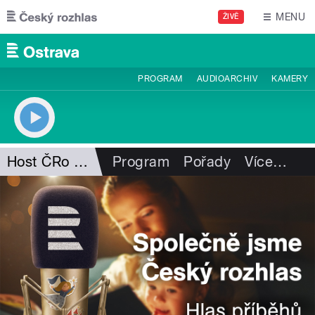
Přejít k hlavnímu obsahu
MENU
ŽIVĚ
PROGRAM
AUDIOARCHIV
KAMERY
Host ČRo Ostrava
Program
Pořady
Více
…