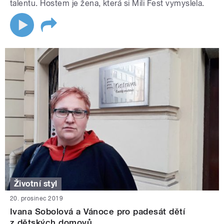
talentu. Hostem je žena, která si Mili Fest vymyslela.
Životní styl
20. prosinec 2019
Ivana Sobolová a Vánoce pro padesát dětí
z dětských domovů