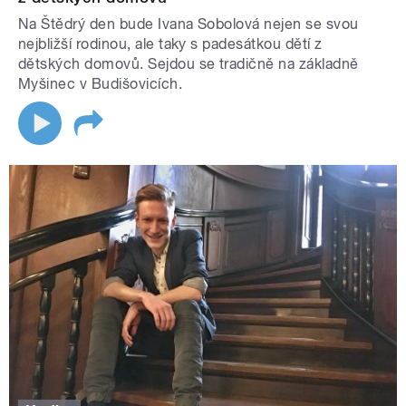
Na Štědrý den bude Ivana Sobolová nejen se svou
nejbližší rodinou, ale taky s padesátkou dětí z
dětských domovů. Sejdou se tradičně na základně
Myšinec v Budišovicích.