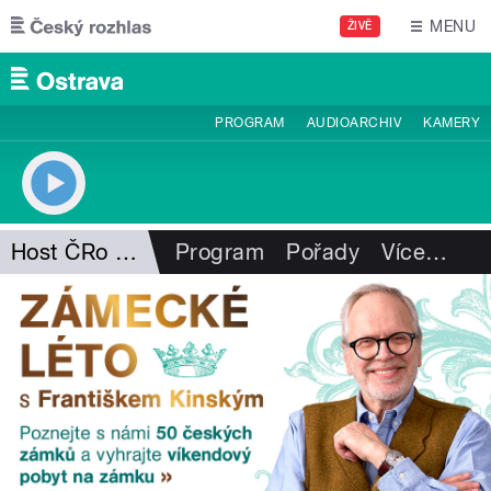
Přejít k hlavnímu obsahu
MENU
ŽIVĚ
PROGRAM
AUDIOARCHIV
KAMERY
Host ČRo Ostrava
Program
Pořady
Více
…