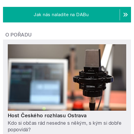
Jak nás naladíte na DABu
O POŘADU
Host Českého rozhlasu Ostrava
Kdo si občas rád nesedne s někým, s kým si dobře
popovídá?