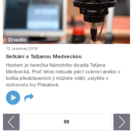
Divadlo
13. prosinec 2019
Setkání s Taťjanou Medveckou
Hostem je herečka Národního divadla Taťjana
Medvecká. Proč letos nebude péct cukroví anebo v
kolika představeních ji můžete vidět, uslyšíte v
rozhovoru Ivy Piskalové.
STRÁNKY
99
n
zí