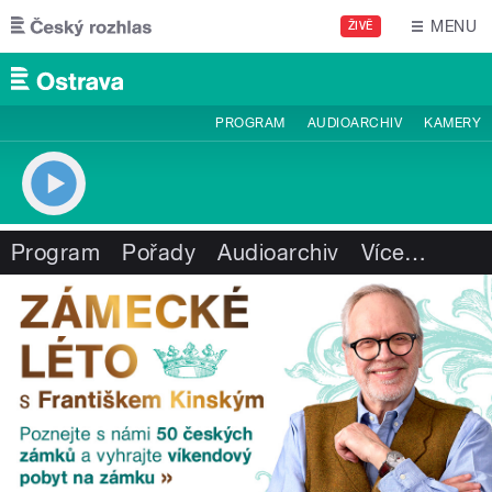
Přejít k hlavnímu obsahu
MENU
ŽIVĚ
PROGRAM
AUDIOARCHIV
KAMERY
Program
Pořady
Audioarchiv
Více
…