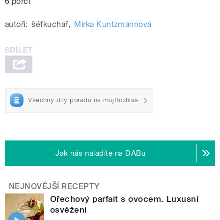
6 porcí
autoři:
šéfkuchař
,
Mirka Kuntzmannová
Všechny díly pořadu na mujRozhlas
Jak nás naladíte na DABu
NEJNOVĚJŠÍ RECEPTY
Ořechový parfait s ovocem. Luxusní
osvěžení