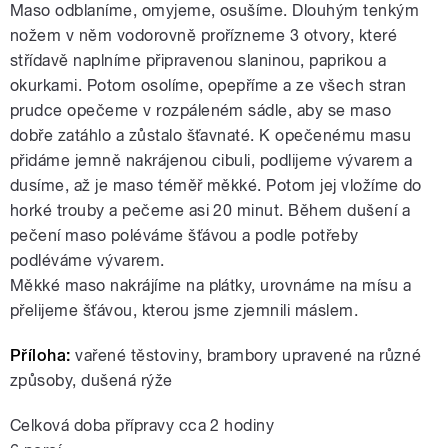
Maso odblaníme, omyjeme, osušíme. Dlouhým tenkým
nožem v něm vodorovně prořízneme 3 otvory, které
střídavě naplníme připravenou slaninou, paprikou a
okurkami. Potom osolíme, opepříme a ze všech stran
prudce opečeme v rozpáleném sádle, aby se maso
dobře zatáhlo a zůstalo šťavnaté. K opečenému masu
přidáme jemně nakrájenou cibuli, podlijeme vývarem a
dusíme, až je maso téměř měkké. Potom jej vložíme do
horké trouby a pečeme asi 20 minut. Během dušení a
pečení maso poléváme šťávou a podle potřeby
podléváme vývarem.
Měkké maso nakrájíme na plátky, urovnáme na mísu a
přelijeme šťávou, kterou jsme zjemnili máslem.
Příloha:
vařené těstoviny, brambory upravené na různé
způsoby, dušená rýže
Celková doba přípravy cca 2 hodiny