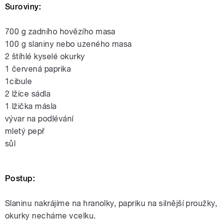
Suroviny:
700 g zadního hovězího masa
100 g slaniny nebo uzeného masa
2 štíhlé kyselé okurky
1 červená paprika
1cibule
2 lžíce sádla
1 lžička másla
vývar na podlévání
mletý pepř
sůl
Postup:
Slaninu nakrájíme na hranolky, papriku na silnější proužky,
okurky necháme vcelku.