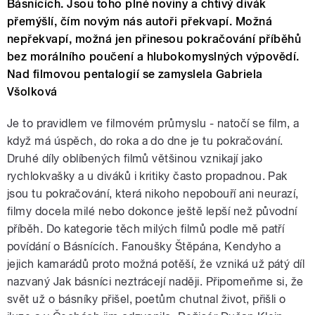
Básnících. Jsou toho plné noviny a chtivý divák
přemýšlí, čím novým nás autoři překvapí. Možná
nepřekvapí, možná jen přinesou pokračování příběhů
bez morálního poučení a hlubokomyslných výpovědí.
Nad filmovou pentalogií se zamyslela Gabriela
Všolková
Je to pravidlem ve filmovém průmyslu - natočí se film, a
když má úspěch, do roka a do dne je tu pokračování.
Druhé díly oblíbených filmů většinou vznikají jako
rychlokvašky a u diváků i kritiky často propadnou. Pak
jsou tu pokračování, která nikoho nepobouří ani neurazí,
filmy docela milé nebo dokonce ještě lepší než původní
příběh. Do kategorie těch milých filmů podle mě patří
povídání o Básnících. Fanoušky Štěpána, Kendyho a
jejich kamarádů proto možná potěší, že vzniká už pátý díl
nazvaný Jak básníci neztrácejí naději. Připomeňme si, že
svět už o básníky přišel, poetům chutnal život, přišli o