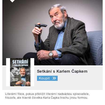
Setkání s Karlem Čapkem
Koupit
Literární fikce, pokus přiblížit literární nadsázkou spisovatele,
filozofa, ale hlavně člověka Karla Čapka trochu jinou formou.