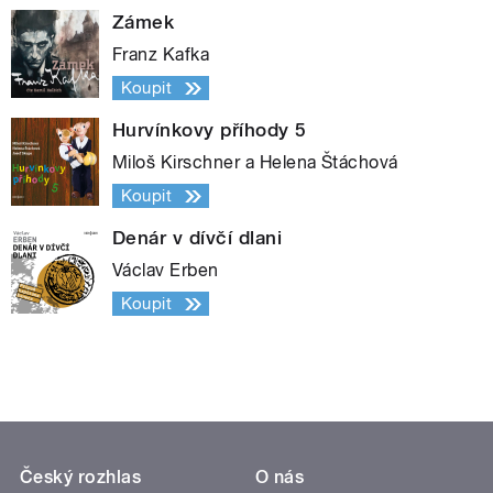
Zámek
Franz Kafka
Koupit
Hurvínkovy příhody 5
Miloš Kirschner a Helena Štáchová
Koupit
Denár v dívčí dlani
Václav Erben
Koupit
Český rozhlas
O nás