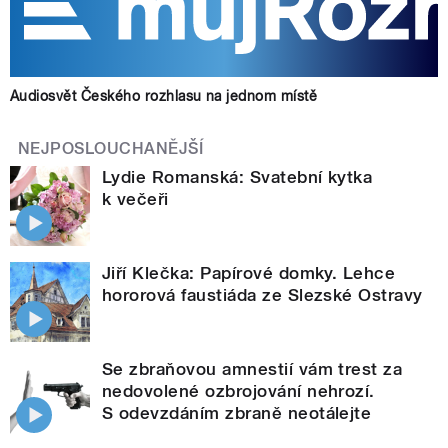
Audiosvět Českého rozhlasu na jednom místě
NEJPOSLOUCHANĚJŠÍ
Lydie Romanská: Svatební kytka
k večeři
Jiří Klečka: Papírové domky. Lehce
hororová faustiáda ze Slezské Ostravy
Se zbraňovou amnestií vám trest za
nedovolené ozbrojování nehrozí.
S odevzdáním zbraně neotálejte