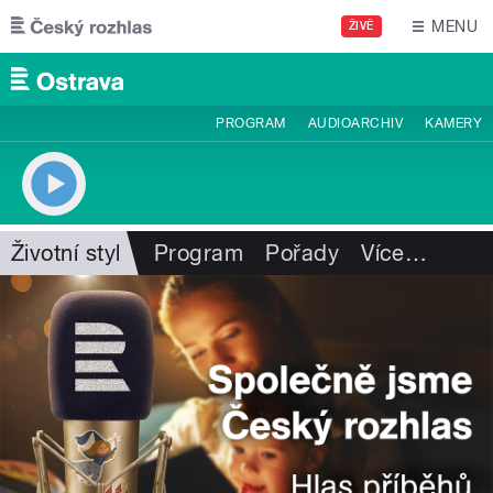
Přejít k hlavnímu obsahu
MENU
ŽIVĚ
PROGRAM
AUDIOARCHIV
KAMERY
Životní styl
Program
Pořady
Více
…