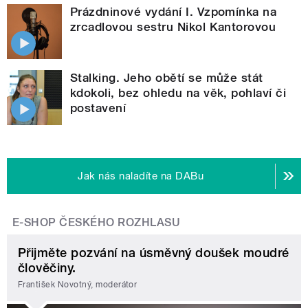
Prázdninové vydání I. Vzpomínka na
zrcadlovou sestru Nikol Kantorovou
Stalking. Jeho obětí se může stát
kdokoli, bez ohledu na věk, pohlaví či
postavení
Jak nás naladíte na DABu
E-SHOP ČESKÉHO ROZHLASU
Přijměte pozvání na úsměvný doušek moudré
člověčiny.
František Novotný, moderátor