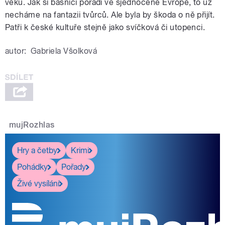
věku. Jak si básníci poradí ve sjednocené Evropě, to už
necháme na fantazii tvůrců. Ale byla by škoda o ně přijít.
Patři k české kultuře stejně jako svíčková či utopenci.
autor:
Gabriela Všolková
mujRozhlas
Hry a četby
Krimi
Pohádky
Pořady
Živé vysílání