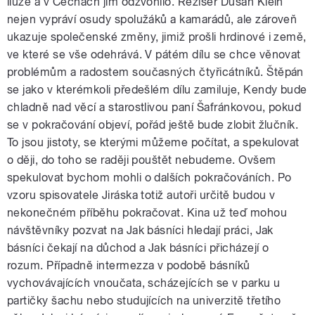
iluze a v Čechách jim odzvonilo. Režisér Dušan Klein
nejen vypráví osudy spolužáků a kamarádů, ale zároveň
ukazuje společenské změny, jimiž prošli hrdinové i země,
ve které se vše odehrává. V pátém dílu se chce věnovat
problémům a radostem současných čtyřicátníků. Štěpán
se jako v kterémkoli předešlém dílu zamiluje, Kendy bude
chladně nad věcí a starostlivou paní Šafránkovou, pokud
se v pokračování objeví, pořád ještě bude zlobit žlučník.
To jsou jistoty, se kterými můžeme počítat, a spekulovat
o ději, do toho se raději pouštět nebudeme. Ovšem
spekulovat bychom mohli o dalších pokračováních. Po
vzoru spisovatele Jiráska totiž autoři určitě budou v
nekonečném příběhu pokračovat. Kina už teď mohou
návštěvníky pozvat na Jak básníci hledají práci, Jak
básníci čekají na důchod a Jak básníci přicházejí o
rozum. Případně intermezza v podobě básníků
vychovávajících vnoučata, scházejících se v parku u
partičky šachu nebo studujících na univerzitě třetího