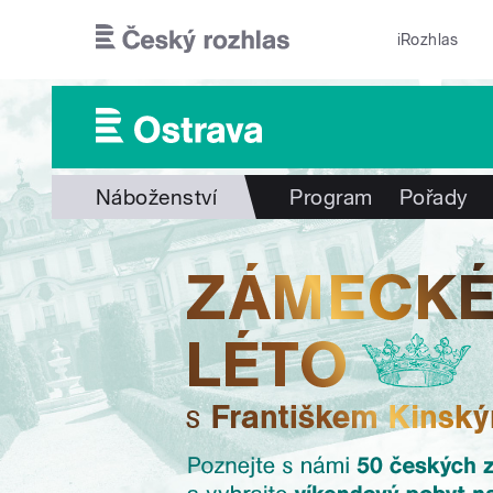
Přejít k hlavnímu obsahu
iRozhlas
Náboženství
Program
Pořady