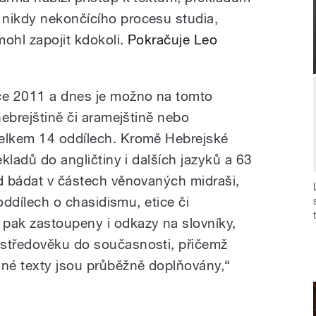
 nikdy nekončícího procesu studia,
mohl zapojit kdokoli.
Pokračuje Leo
oce 2011 a dnes je možno na tomto
hebrejštině či aramejštině nebo
celkem 14 oddílech. Kromě Hebrejské
ekladů do angličtiny i dalších jazyků a 63
ad bádat v částech věnovaných midraši,
 oddílech o chasidismu, etice či
pak zastoupeny i odkazy na slovníky,
 středověku do současnosti, přičemž
né texty jsou průběžně doplňovány,“