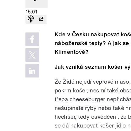
15:01
Kde v Česku nakupovat koše
náboženské texty? A jak se 
Klimentové?
Jak vzniká seznam košer v
Že Židé nejedí vepřové maso
pokrm košer, nesmí také obs
třeba cheeseburger nepřichází
nešupinaté ryby nebo také h
hechšer, tedy osvědčení, že 
se dá nakupovat košer jídlo n