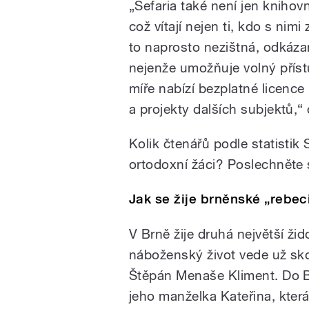
„Sefaria také není jen knihov
což vítají nejen ti, kdo s nim
to naprosto nezištná, odkáza
nejenže umožňuje volný přístu
míře nabízí bezplatné licence
a projekty dalších subjektů,“
Kolik čtenářů podle statistik
ortodoxní žáci? Poslechněte s
Jak se žije brněnské „rebec
V Brně žije druhá největší ž
náboženský život vede už sko
Štěpán Menaše Kliment. Do Br
jeho manželka Kateřina, která