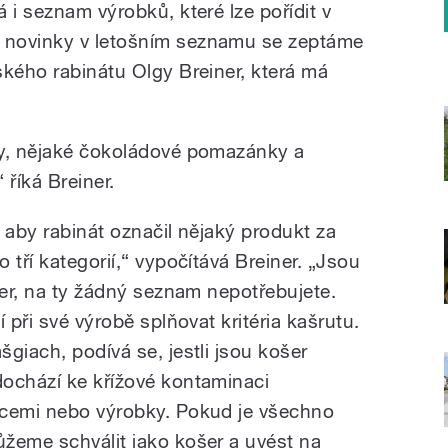
 i seznam výrobků, které lze pořídit v
 novinky v letošním seznamu se zeptáme
ského rabinátu Olgy Breiner, která má
ly, nějaké čokoládové pomazánky a
 říká Breiner.
, aby rabinát označil nějaký produkt za
 tří kategorií,“ vypočítává Breiner. „Jsou
šer, na ty žádný seznam nepotřebujete.
 při své výrobě splňovat kritéria kašrutu.
giach, podívá se, jestli jsou košer
ochází ke křížové kontaminaci
ncemi nebo výrobky. Pokud je všechno
žeme schválit jako košer a uvést na