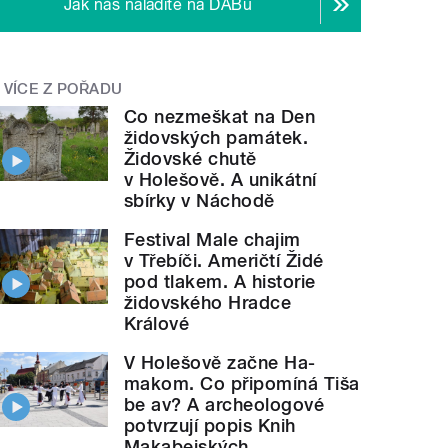
Jak nás naladíte na DABu
VÍCE Z POŘADU
Co nezmeškat na Den
židovských památek.
Židovské chutě
v Holešově. A unikátní
sbírky v Náchodě
Festival Male chajim
v Třebíči. Američtí Židé
pod tlakem. A historie
židovského Hradce
Králové
V Holešově začne Ha-
makom. Co připomíná Tiša
be av? A archeologové
potvrzují popis Knih
Makabejských