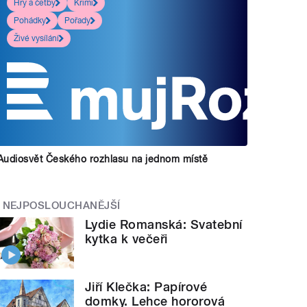
Hry a četby
Krimi
Pohádky
Pořady
Živé vysílání
Audiosvět Českého rozhlasu na jednom místě
NEJPOSLOUCHANĚJŠÍ
Lydie Romanská: Svatební
kytka k večeři
Jiří Klečka: Papírové
domky. Lehce hororová