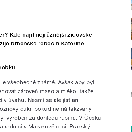
r? Kde najít nejrůznější židovské
žije brněnské rebecin Kateřině
ýrobků
, je všeobecně známé. Avšak aby byl
ahovat zároveň maso a mléko, takže
 v úvahu. Nesmí se ale jíst ani
roznový cukr, pokud nemá takzvaný
byl vyroben za dohledu rabína. V Česku
a radnici v Maiselově ulici. Pražský