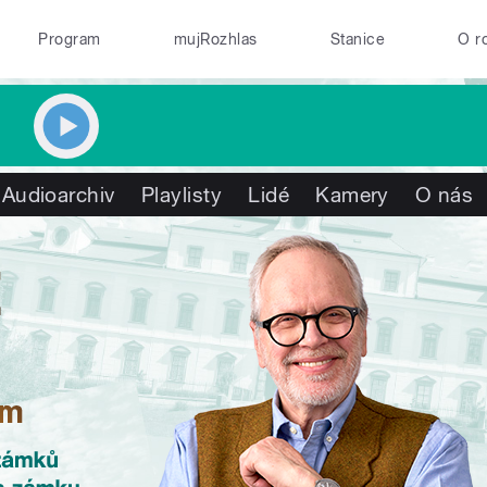
Program
mujRozhlas
Stanice
O r
Audioarchiv
Playlisty
Lidé
Kamery
O nás