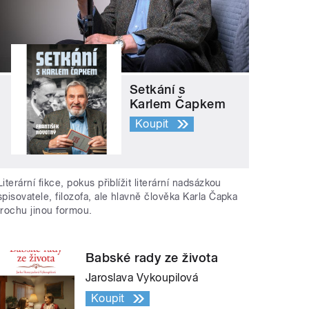
Setkání s
Karlem Čapkem
Koupit
Literární fikce, pokus přiblížit literární nadsázkou
spisovatele, filozofa, ale hlavně člověka Karla Čapka
trochu jinou formou.
Babské rady ze života
Jaroslava Vykoupilová
Koupit