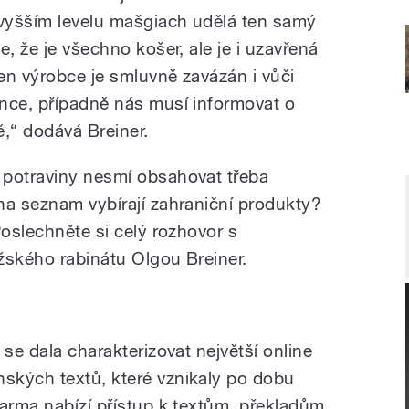
vyšším levelu mašgiach udělá ten samý
e, že je všechno košer, ale je i uzavřená
Ten výrobce je smluvně zavázán i vůči
nce, případně nás musí informovat o
,“ dodává Breiner.
 potraviny nesmí obsahovat třeba
na seznam vybírají zahraniční produkty?
Poslechněte si celý rozhovor s
žského rabinátu Olgou Breiner.
 se dala charakterizovat největší online
ských textů, které vznikaly po dobu
darma nabízí přístup k textům, překladům