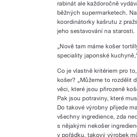
rabinát ale každoročně vydává
běžných supermarketech. Na
koordinátorky kašrutu z praž
jeho sestavování na starosti.
„Nově tam máme košer tortil
speciality japonské kuchyně,“
Co je vlastně kritériem pro to
košer? „Můžeme to rozdělit do
věci, které jsou přirozeně ko
Pak jsou potraviny, které musí
Do takové výrobny přijede maš
všechny ingredience, zda ned
s nějakými nekošer ingredie
v pořádku, takový výrobek mů