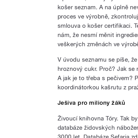
košer seznam. A na úplně ne
proces ve výrobně, zkontroluj
smlouva o košer certifikaci. 
nám, že nesmí měnit ingredie
veškerých změnách ve výrobě
V úvodu seznamu se píše, že
hroznový cukr. Proč? Jak se 
A jak je to třeba s pečivem? 
koordinátorkou kašrutu z pra
Ješiva pro miliony žáků
Živoucí knihovna Tóry. Tak by
databáze židovských nábožen
3000 let. Databáze Sefaria z