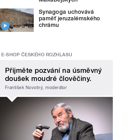
Synagoga uchovává
paměť jeruzalémského
chrámu
E-SHOP ČESKÉHO ROZHLASU
Přijměte pozvání na úsměvný
doušek moudré člověčiny.
František Novotný, moderátor