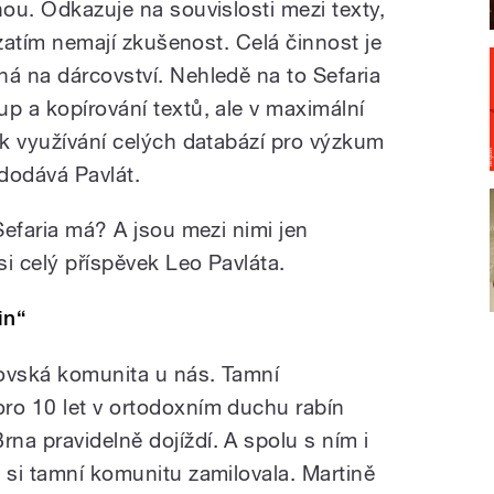
nou. Odkazuje na souvislosti mezi texty,
i zatím nemají zkušenost. Celá činnost je
ná na dárcovství. Nehledě na to Sefaria
p a kopírování textů, ale v maximální
 k využívání celých databází pro výzkum
 dodává Pavlát.
 Sefaria má? A jsou mezi nimi jen
i celý příspěvek Leo Pavláta.
in“
idovská komunita u nás. Tamní
ro 10 let v ortodoxním duchu rabín
na pravidelně dojíždí. A spolu s ním i
 si tamní komunitu zamilovala. Martině