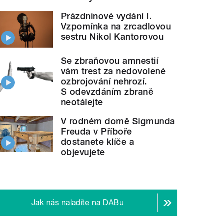
Prázdninové vydání I.
Vzpomínka na zrcadlovou
sestru Nikol Kantorovou
Se zbraňovou amnestií
vám trest za nedovolené
ozbrojování nehrozí.
S odevzdáním zbraně
neotálejte
V rodném domě Sigmunda
Freuda v Příboře
dostanete klíče a
objevujete
Jak nás naladíte na DABu