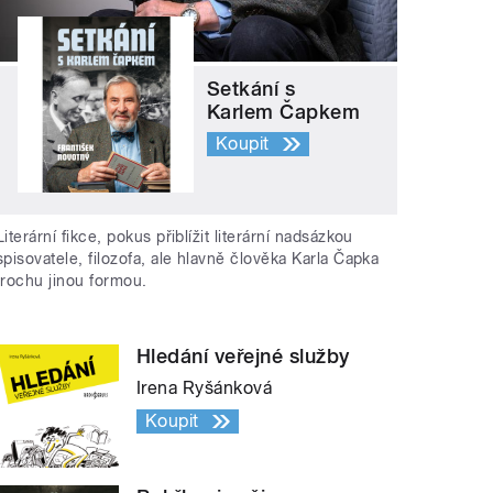
Setkání s
Karlem Čapkem
Koupit
Literární fikce, pokus přiblížit literární nadsázkou
spisovatele, filozofa, ale hlavně člověka Karla Čapka
trochu jinou formou.
Hledání veřejné služby
Irena Ryšánková
Koupit