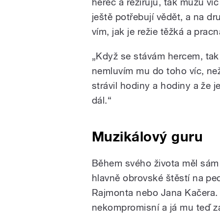
herec a režíruju, tak můžu ví
ještě potřebují vědět, a na d
vím, jak je režie těžká a pracn
„Když se stávám hercem, tak
nemluvím mu do toho víc, než
strávil hodiny a hodiny a že
dál.“
Muzikálový guru
Během svého života měl sám n
hlavně obrovské štěstí na p
Rajmonta nebo Jana Kačera. I
nekompromisní a já mu teď z