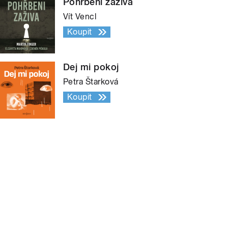
Pohřbeni zaživa
Vít Vencl
Koupit
Dej mi pokoj
Petra Štarková
Koupit