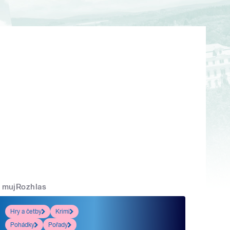
mujRozhlas
Hry a četby
Krimi
Pohádky
Pořady