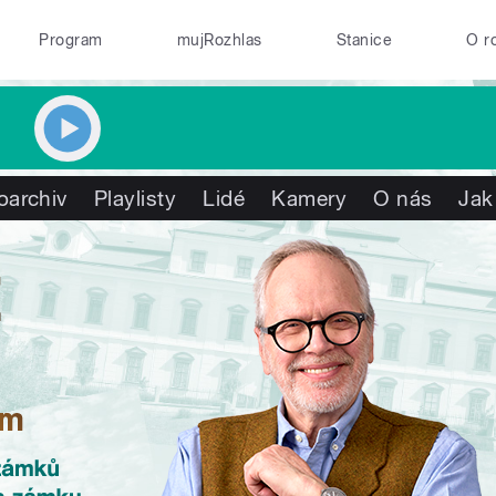
Program
mujRozhlas
Stanice
O r
oarchiv
Playlisty
Lidé
Kamery
O nás
Jak