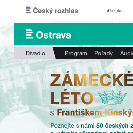
Přejít k hlavnímu obsahu
iRozhlas
Divadlo
Program
Pořady
Audi