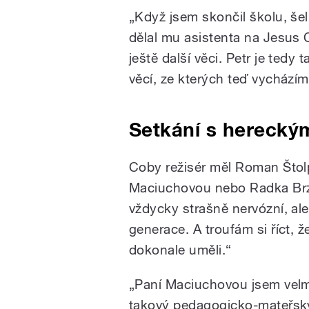
„Když jsem skončil školu, še
dělal mu asistenta na Jesus C
ještě další věci. Petr je ted
věcí, ze kterých teď vycházím
Setkání s herecký
Coby režisér měl Roman Štolp
Maciuchovou nebo Radka Brz
vždycky strašně nervózní, ale
generace. A troufám si říct, ž
dokonale uměli.“
„Paní Maciuchovou jsem velm
takový pedagogicko-mateřský 