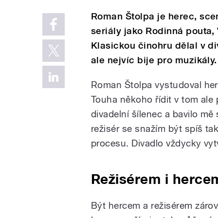
Roman Štolpa je herec, scená
seriály jako Rodinná pouta,
Klasickou činohru dělal v 
ale nejvíc bije pro muzikály.
Roman Štolpa vystudoval her
Touha někoho řídit v tom ale 
divadelní šílenec a bavilo mě
režisér se snažím být spíš ta
procesu. Divadlo vždycky vyt
Režisérem i herce
Být hercem a režisérem zárov