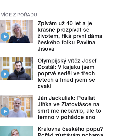
VÍCE Z POŘADU
Zpívám už 40 let a je
krásné prozpívat se
životem, říká první dáma
českého folku Pavlína
Jíšová
Olympijský vítěz Josef
Dostál: V kajaku jsem
poprvé seděl ve třech
letech a hned jsem se
cvakl
Ján Jackuliak: Posílat
Jiříka ve Zlatovlásce na
smrt mě nebavilo, ale to
temno v pohádce ano
Královna českého popu?
Pořád zůstávám nohama