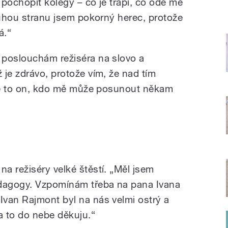
c pochopit kolegy – co je trápí, co ode mě
ruhou stranu jsem pokorný herec, protože
á.“
 poslouchám režiséra na slovo a
 je zdrávo, protože vím, že nad tím
 je to on, kdo mě může posunout někam
a režiséry velké štěstí. „Měl jsem
edagogy. Vzpomínám třeba na pana Ivana
van Rajmont byl na nás velmi ostrý a
a to do nebe děkuju.“