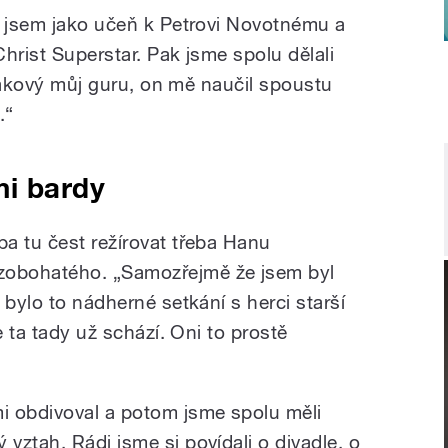
l jsem jako učeň k Petrovi Novotnému a
hrist Superstar. Pak jsme spolu dělali
y takový můj guru, on mě naučil spoustu
.“
mi bardy
a tu čest režírovat třeba Hanu
obohatého. „Samozřejmě že jsem byl
 bylo to nádherné setkání s herci starší
e ta tady už schází. Oni to prostě
i obdivoval a potom jsme spolu měli
vztah. Rádi jsme si povídali o divadle, o