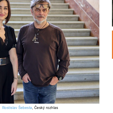
:
Rostislav Šebesta
,
Český rozhlas