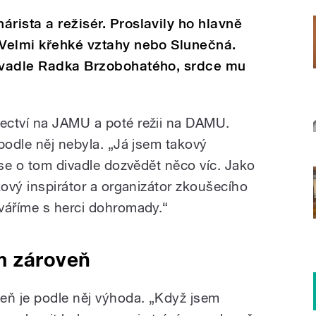
rista a režisér. Proslavily ho hlavně
 Velmi křehké vztahy nebo Slunečná.
divadle Radka Brzobohatého, srdce mu
ectví na JAMU a poté režii na DAMU.
podle něj nebyla. „Já jsem takový
 se o tom divadle dozvědět něco víc. Jako
kový inspirátor a organizátor zkoušecího
váříme s herci dohromady.“
m zároveň
eň je podle něj výhoda. „Když jsem