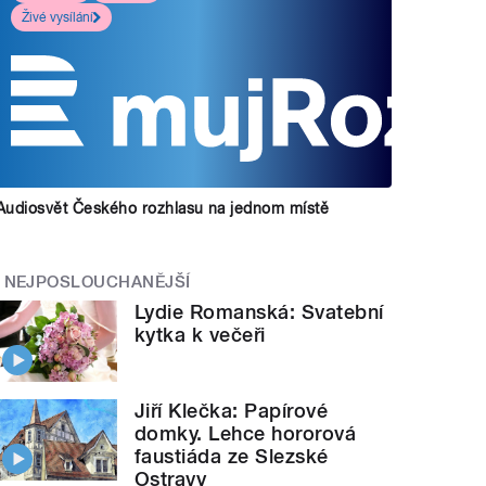
Živé vysílání
Audiosvět Českého rozhlasu na jednom místě
NEJPOSLOUCHANĚJŠÍ
Lydie Romanská: Svatební
kytka k večeři
Jiří Klečka: Papírové
domky. Lehce hororová
faustiáda ze Slezské
Ostravy