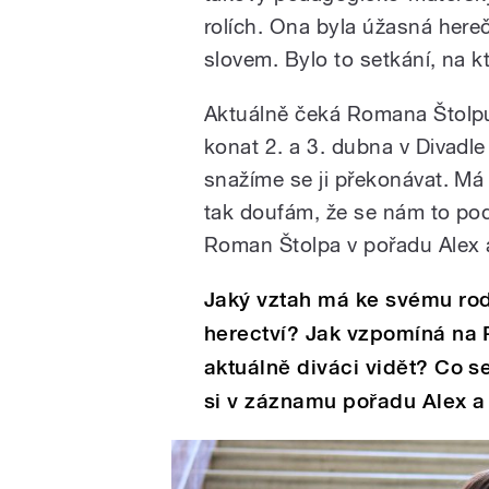
rolích. Ona byla úžasná here
slovem. Bylo to setkání, na 
Aktuálně čeká Romana Štolpu 
konat 2. a 3. dubna v Divadle 
snažíme se ji překonávat. Má 
tak doufám, že se nám to pod
Roman Štolpa v pořadu Alex 
Jaký vztah má ke svému rod
herectví? Jak vzpomíná na
aktuálně diváci vidět? Co s
si v záznamu pořadu Alex a 