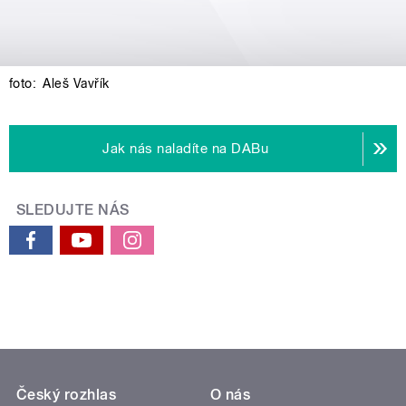
foto:
Aleš Vavřík
Jak nás naladíte na DABu
SLEDUJTE NÁS
Český rozhlas
O nás