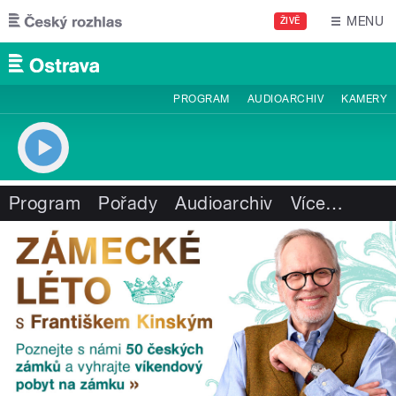
Přejít k hlavnímu obsahu
MENU
ŽIVĚ
PROGRAM
AUDIOARCHIV
KAMERY
Program
Pořady
Audioarchiv
Více
…