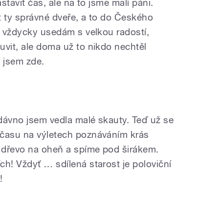
astavit čas, ale na to jsme malí páni.
ít ty správné dveře, a to do Českého
t vždycky usedám s velkou radostí,
uvit, ale doma už to nikdo nechtěl
e jsem zde.
edávno jsem vedla malé skauty. Teď už se
 času na výletech poznáváním krás
 dřevo na oheň a spíme pod širákem.
h! Vždyť … sdílená starost je poloviční
á!