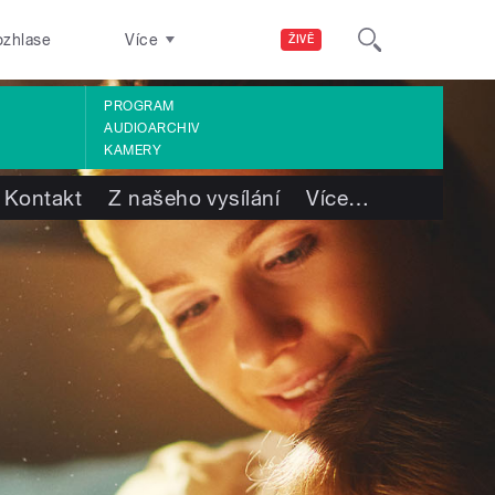
ozhlase
Více
ŽIVĚ
PROGRAM
AUDIOARCHIV
KAMERY
Kontakt
Z našeho vysílání
Více
…