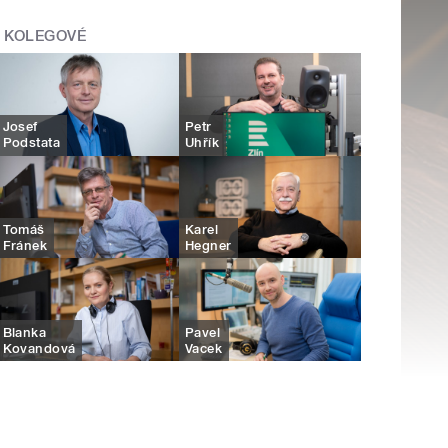
KOLEGOVÉ
Josef
Petr
Podstata
Uhřík
Tomáš
Karel
Fránek
Hegner
Blanka
Pavel
Kovandová
Vacek