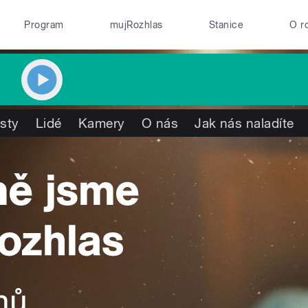
Program
mujRozhlas
Stanice
O r
isty
Lidé
Kamery
O nás
Jak nás naladíte