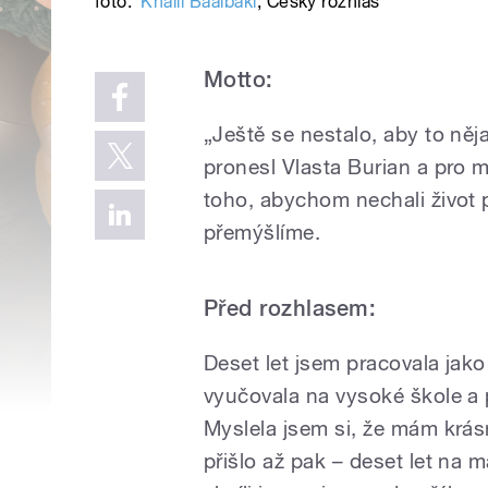
foto:
Khalil Baalbaki
,
Český rozhlas
Motto:
„Ještě se nestalo, aby to něj
pronesl Vlasta Burian a pro 
toho, abychom nechali život 
přemýšlíme.
Před rozhlasem:
Deset let jsem pracovala jak
vyučovala na vysoké škole a 
Myslela jsem si, že mám krásn
přišlo až pak – deset let na 