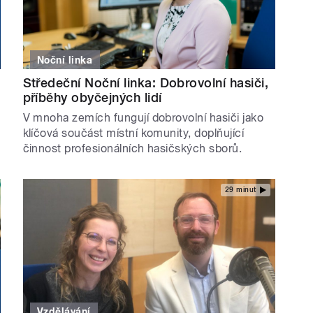
Noční linka
Středeční Noční linka: Dobrovolní hasiči,
příběhy obyčejných lidí
V mnoha zemích fungují dobrovolní hasiči jako
klíčová součást místní komunity, doplňující
činnost profesionálních hasičských sborů.
29 minut
Vzdělávání