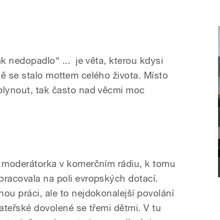
ak nedopadlo“ ... je věta, kterou kdysi
mě se stalo mottem celého života. Místo
plynout, tak často nad věcmi moc
o moderátorka v komerčním rádiu, k tomu
pracovala na poli evropských dotací.
ou práci, ale to nejdokonalejší povolání
mateřské dovolené se třemi dětmi. V tu