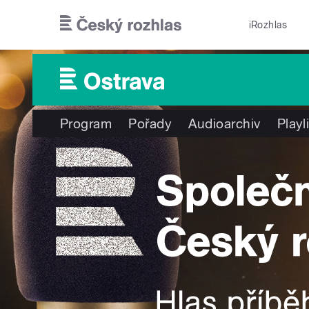
Přejít k hlavnímu obsahu
iRozhlas
Program
Pořady
Audioarchiv
Playl