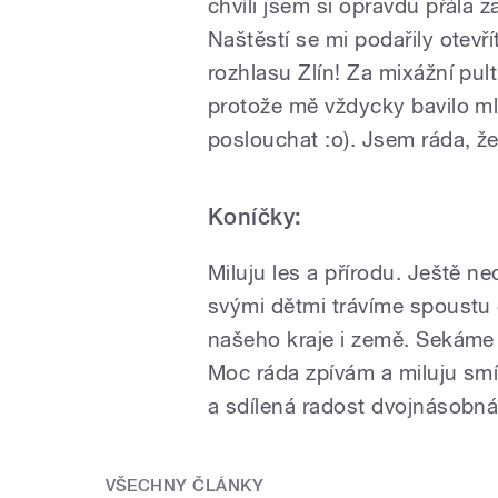
chvíli jsem si opravdu přála z
Naštěstí se mi podařily otevř
rozhlasu Zlín! Za mixážní pul
protože mě vždycky bavilo ml
poslouchat :o)
. Jsem ráda, ž
Koníčky:
Miluju les a přírodu. Ještě n
svými dětmi trávíme spoustu
našeho kraje i země. Sekáme
Moc ráda zpívám a miluju smíc
a sdílená radost dvojnásobn
VŠECHNY ČLÁNKY