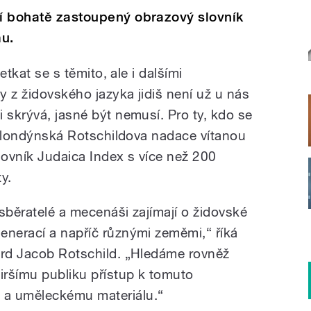
ní bohatě zastoupený obrazový slovník
mu.
Setkat se s těmito, ale i dalšími
 z židovského jazyka jidiš není už u nás
 skrývá, jasné být nemusí. Pro ty, kdo se
la londýnská Rotschildova nadace vítanou
ovník Judaica Index s více než 200
y.
sběratelé a mecenáši zajímají o židovské
enerací a napříč různými zeměmi,“ říká
ord Jacob Rotschild. „Hledáme rovněž
iršímu publiku přístup k tomuto
 a uměleckému materiálu.“