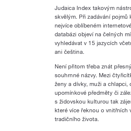
Judaica Index takovým nástro
skvělým. Při zadávání pojmů
nejvíce oblíbeném internetov
databázi objeví na čelných mí
vyhledávat v 15 jazycích včet
ani čeština.
Není přitom třeba znát přesný 
souhrnné názvy. Mezi čtyřicít
ženy a dívky, muži a chlapci,
upomínkové předměty či zále
s židovskou kulturou tak záj
které více řeknou o vnitřníc
tradičního života.