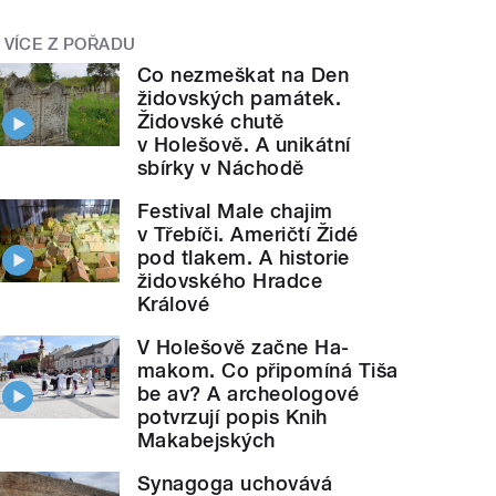
VÍCE Z POŘADU
Co nezmeškat na Den
židovských památek.
Židovské chutě
v Holešově. A unikátní
sbírky v Náchodě
Festival Male chajim
v Třebíči. Američtí Židé
pod tlakem. A historie
židovského Hradce
Králové
V Holešově začne Ha-
makom. Co připomíná Tiša
be av? A archeologové
potvrzují popis Knih
Makabejských
Synagoga uchovává