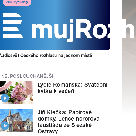
Živé vysílání
Audiosvět Českého rozhlasu na jednom místě
NEJPOSLOUCHANĚJŠÍ
Lydie Romanská: Svatební
kytka k večeři
Jiří Klečka: Papírové
domky. Lehce hororová
faustiáda ze Slezské
Ostravy