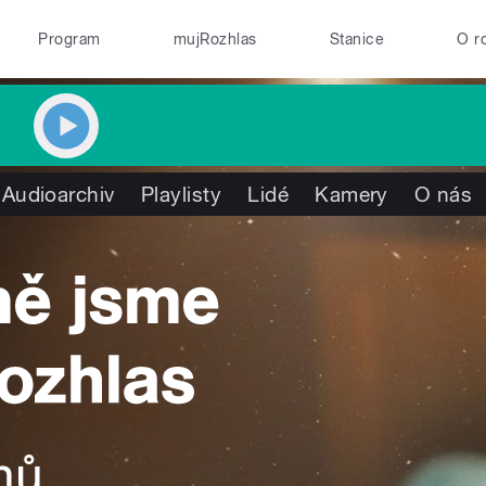
Program
mujRozhlas
Stanice
O r
Audioarchiv
Playlisty
Lidé
Kamery
O nás