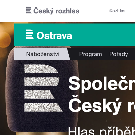
Přejít k hlavnímu obsahu
iRozhlas
Náboženství
Program
Pořady