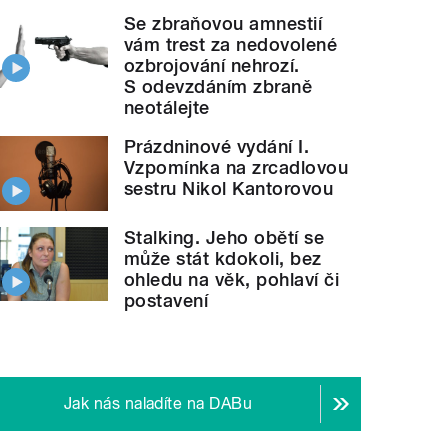
Se zbraňovou amnestií
vám trest za nedovolené
ozbrojování nehrozí.
S odevzdáním zbraně
neotálejte
Prázdninové vydání I.
Vzpomínka na zrcadlovou
sestru Nikol Kantorovou
Stalking. Jeho obětí se
může stát kdokoli, bez
ohledu na věk, pohlaví či
postavení
Jak nás naladíte na DABu