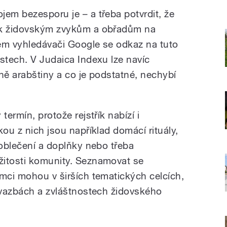
jem bezesporu je – a třeba potvrdit, že
 k židovským zvykům a obřadům na
ém vyhledávači Google se odkaz na tuto
stech. V Judaica Indexu lze navíc
ně arabštiny a co je podstatné, nechybí
termín, protože rejstřík nabízí i
kou z nich jsou například domácí rituály,
 oblečení a doplňky nebo třeba
žitosti komunity. Seznamovat se
emci mohou v širších tematických celcích,
h vazbách a zvláštnostech židovského