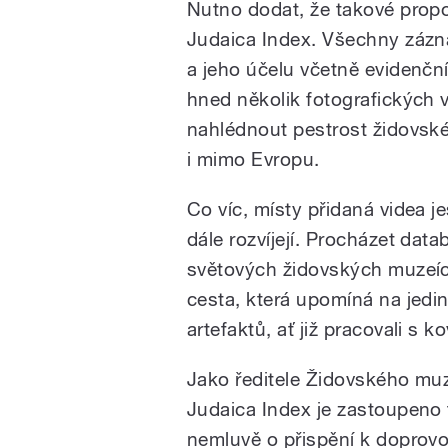
Nutno dodat, že takové propo
Judaica Index. Všechny zázn
a jeho účelu včetně evidenčn
hned několik fotografických 
nahlédnout pestrost židovské
i mimo Evropu.
Co víc, místy přidaná videa 
dále rozvíjejí. Procházet data
světových židovských muzeích
cesta, která upomíná na jed
artefaktů, ať již pracovali s 
Jako ředitele Židovského muz
Judaica Index je zastoupeno 
nemluvě o přispění k doprov