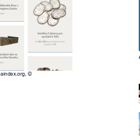
caindex.org,
©