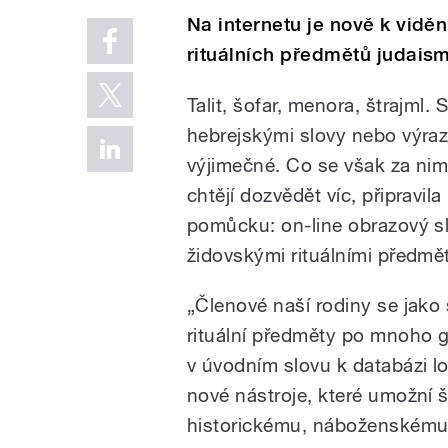
Na internetu je nově k vidě
rituálních předmětů judais
Talit, šofar, menora, štrajml. 
hebrejskými slovy nebo výrazy
výjimečné. Co se však za nimi
chtějí dozvědět víc, připravi
pomůcku: on-line obrazový sl
židovskými rituálními předmět
„Členové naší rodiny se jako 
rituální předměty po mnoho g
v úvodním slovu k databázi l
nové nástroje, které umožní š
historickému, náboženskému