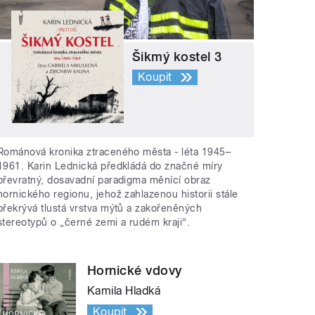
Šikmý kostel 3
Koupit
Románová kronika ztraceného města - léta 1945–
1961. Karin Lednická předkládá do značné míry
převratný, dosavadní paradigma měnící obraz
hornického regionu, jehož zahlazenou historii stále
překrývá tlustá vrstva mýtů a zakořeněných
stereotypů o „černé zemi a rudém kraji“.
Hornické vdovy
Kamila Hladká
Koupit