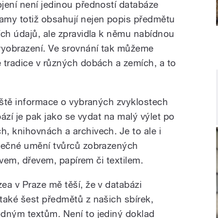
jení není jedinou předností databáze
amy totiž obsahují nejen popis předmětu
ích údajů, ale zpravidla k němu nabídnou
vyobrazení. Ve srovnání tak můžeme
 tradice v různých dobách a zemích, a to
ještě informace o vybraných zvyklostech
bází je pak jako se vydat na malý výlet po
, knihovnách a archivech. Je to ale i
inečné umění tvůrců zobrazených
kovem, dřevem, papírem či textilem.
ea v Praze mě těší, že v databázi
také šest předmětů z našich sbírek,
odným textům. Není to jediný doklad