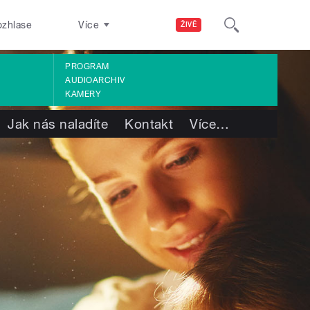
ozhlase
Více
ŽIVĚ
PROGRAM
AUDIOARCHIV
KAMERY
Jak nás naladíte
Kontakt
Více
…