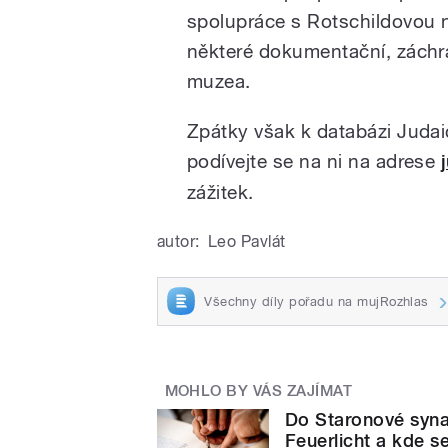
spolupráce s Rotschildovou na
některé dokumentační, záchr
muzea.
Zpátky však k databázi Judai
podívejte se na ni na adrese
zážitek.
autor:
Leo Pavlát
Všechny díly pořadu na mujRozhlas
MOHLO BY VÁS ZAJÍMAT
Do Staronové synag
Feuerlicht a kde s