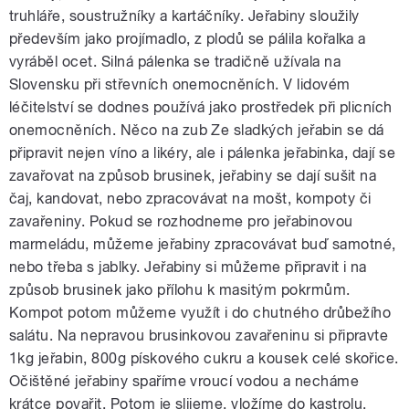
truhláře, soustružníky a kartáčníky. Jeřabiny sloužily
především jako projímadlo, z plodů se pálila kořalka a
vyráběl ocet. Silná pálenka se tradičně užívala na
Slovensku při střevních onemocněních. V lidovém
léčitelství se dodnes používá jako prostředek při plicních
onemocněních. Něco na zub Ze sladkých jeřabin se dá
připravit nejen víno a likéry, ale i pálenka jeřabinka, dají se
zavařovat na způsob brusinek, jeřabiny se dají sušit na
čaj, kandovat, nebo zpracovávat na mošt, kompoty či
zavařeniny. Pokud se rozhodneme pro jeřabinovou
marmeládu, můžeme jeřabiny zpracovávat buď samotné,
nebo třeba s jablky. Jeřabiny si můžeme připravit i na
způsob brusinek jako přílohu k masitým pokrmům.
Kompot potom můžeme využít i do chutného drůbežího
salátu. Na nepravou brusinkovou zavařeninu si připravte
1kg jeřabin, 800g pískového cukru a kousek celé skořice.
Očištěné jeřabiny spaříme vroucí vodou a necháme
krátce povařit. Potom je slijeme, vložíme do kastrolu,