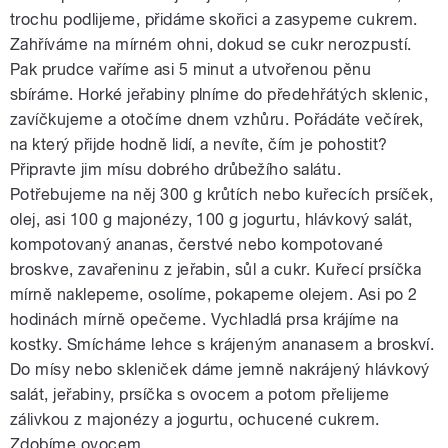
trochu podlijeme, přidáme skořici a zasypeme cukrem.
Zahříváme na mírném ohni, dokud se cukr nerozpustí.
Pak prudce vaříme asi 5 minut a utvořenou pěnu
sbíráme. Horké jeřabiny plníme do předehřátých sklenic,
zavíčkujeme a otočíme dnem vzhůru. Pořádáte večírek,
na který přijde hodně lidí, a nevíte, čím je pohostit?
Připravte jim mísu dobrého drůbežího salátu.
Potřebujeme na něj 300 g krůtích nebo kuřecích prsíček,
olej, asi 100 g majonézy, 100 g jogurtu, hlávkový salát,
kompotovaný ananas, čerstvé nebo kompotované
broskve, zavařeninu z jeřabin, sůl a cukr. Kuřecí prsíčka
mírně naklepeme, osolíme, pokapeme olejem. Asi po 2
hodinách mírně opečeme. Vychladlá prsa krájíme na
kostky. Smícháme lehce s krájeným ananasem a broskví.
Do mísy nebo skleniček dáme jemně nakrájený hlávkový
salát, jeřabiny, prsíčka s ovocem a potom přelijeme
zálivkou z majonézy a jogurtu, ochucené cukrem.
Zdobíme ovocem.