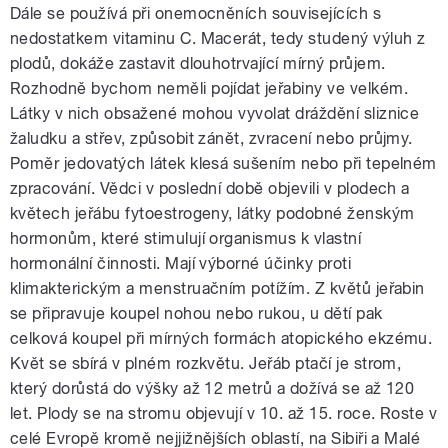
Dále se používá při onemocněních souvisejících s
nedostatkem vitaminu C. Macerát, tedy studený výluh z
plodů, dokáže zastavit dlouhotrvající mírný průjem.
Rozhodně bychom neměli pojídat jeřabiny ve velkém.
Látky v nich obsažené mohou vyvolat dráždění sliznice
žaludku a střev, způsobit zánět, zvracení nebo průjmy.
Poměr jedovatých látek klesá sušením nebo při tepelném
zpracování. Vědci v poslední době objevili v plodech a
květech jeřábu fytoestrogeny, látky podobné ženským
hormonům, které stimulují organismus k vlastní
hormonální činnosti. Mají výborné účinky proti
klimakterickým a menstruačním potížím. Z květů jeřabin
se připravuje koupel nohou nebo rukou, u dětí pak
celková koupel při mírných formách atopického ekzému.
Květ se sbírá v plném rozkvětu. Jeřáb ptačí je strom,
který dorůstá do výšky až 12 metrů a dožívá se až 120
let. Plody se na stromu objevují v 10. až 15. roce. Roste v
celé Evropě kromě nejjižnějších oblastí, na Sibiři a Malé