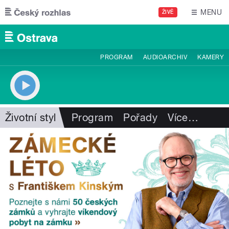
Přejít k hlavnímu obsahu
MENU
ŽIVĚ
PROGRAM
AUDIOARCHIV
KAMERY
Životní styl
Program
Pořady
Více
…