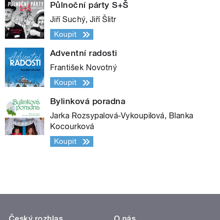
Půlnoční párty S+Š
Jiří Suchý, Jiří Šlitr
Koupit
Adventní radosti
František Novotný
Koupit
Bylinková poradna
Jarka Rozsypalová-Vykoupilová, Blanka
Kocourková
Koupit
Český rozhlas
O nás