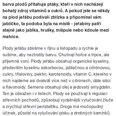
barva plodů přitahuje ptáky, kteří v nich nacházejí
bohatý zdroj vitaminů a cukrů. A pokud jste se někdy
na plod jeřábu podívali zblízka a připomínal vám
jablíčko, ta podoba byla na místě - jeřabiny patří
stejně jako jablka, hrušky, mišpule nebo kdoule mezi
malvice.
Plody jeřábu sbíráme v říjnu a listopadu a rychle je
sušíme, aby neztratily barvu. Chutnají hořce a trpce, ale
příjemně voní. Plody jeřábu obsahují organické kyseliny,
především kyselinu askorbovou, jablečnou a citrónovou,
cukry, třísloviny, pektin, karotenoidy, vitamin C, kterého v
nich najdeme asi dvakrát více než v citronech, dále silici
a flavonoidy. Semena obsahují olej a jedovatý amygdalin.
Ten je obsažen i v listech. Plody se používají k regulaci
střevních pochodů, způsobují vydatnější vylučování žluče
a zrychlují střevní peristaltiku. Droga má močopudný
účinek, působí na vylučování písku a drobných kamínků.