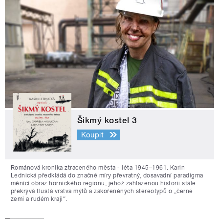
Šikmý kostel 3
Koupit
Románová kronika ztraceného města - léta 1945–1961. Karin
Lednická předkládá do značné míry převratný, dosavadní paradigma
měnící obraz hornického regionu, jehož zahlazenou historii stále
překrývá tlustá vrstva mýtů a zakořeněných stereotypů o „černé
zemi a rudém kraji“.