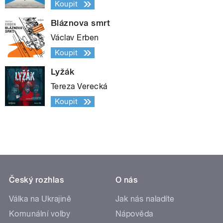
Koupit
Bláznova smrt
Václav Erben
Koupit
Lyžák
Tereza Verecká
Koupit
Český rozhlas
O nás
Válka na Ukrajině
Jak nás naladíte
Komunální volby
Nápověda