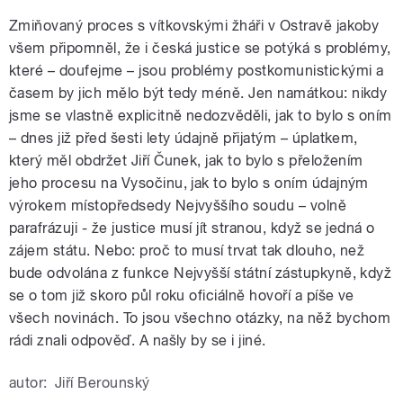
Zmiňovaný proces s vítkovskými žháři v Ostravě jakoby
všem připomněl, že i česká justice se potýká s problémy,
které – doufejme – jsou problémy postkomunistickými a
časem by jich mělo být tedy méně. Jen namátkou: nikdy
jsme se vlastně explicitně nedozvěděli, jak to bylo s oním
– dnes již před šesti lety údajně přijatým – úplatkem,
který měl obdržet Jiří Čunek, jak to bylo s přeložením
jeho procesu na Vysočinu, jak to bylo s oním údajným
výrokem místopředsedy Nejvyššího soudu – volně
parafrázuji - že justice musí jít stranou, když se jedná o
zájem státu. Nebo: proč to musí trvat tak dlouho, než
bude odvolána z funkce Nejvyšší státní zástupkyně, když
se o tom již skoro půl roku oficiálně hovoří a píše ve
všech novinách. To jsou všechno otázky, na něž bychom
rádi znali odpověď. A našly by se i jiné.
autor:
Jiří Berounský