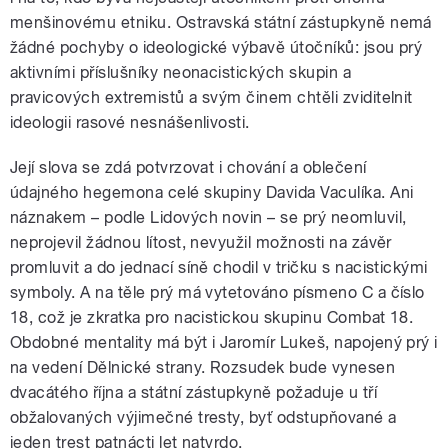
menšinovému etniku. Ostravská státní zástupkyně nemá
žádné pochyby o ideologické výbavě útočníků: jsou prý
aktivními příslušníky neonacistických skupin a
pravicových extremistů a svým činem chtěli zviditelnit
ideologii rasové nesnášenlivosti.
Její slova se zdá potvrzovat i chování a oblečení
údajného hegemona celé skupiny Davida Vaculíka. Ani
náznakem – podle Lidových novin – se prý neomluvil,
neprojevil žádnou lítost, nevyužil možnosti na závěr
promluvit a do jednací síně chodil v tričku s nacistickými
symboly. A na těle prý má vytetováno písmeno C a číslo
18, což je zkratka pro nacistickou skupinu Combat 18.
Obdobné mentality má být i Jaromír Lukeš, napojený prý i
na vedení Dělnické strany. Rozsudek bude vynesen
dvacátého října a státní zástupkyně požaduje u tří
obžalovaných výjimečné tresty, byť odstupňované a
jeden trest patnácti let natvrdo.