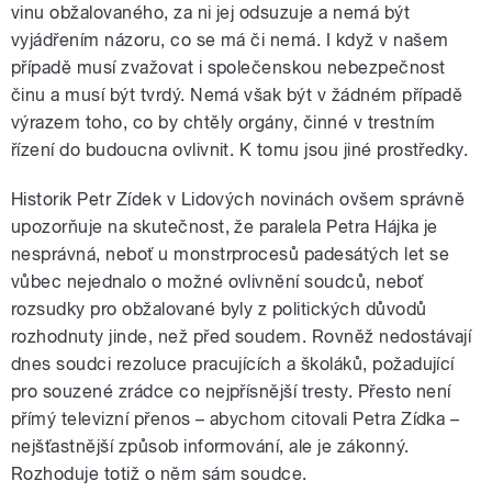
vinu obžalovaného, za ni jej odsuzuje a nemá být
vyjádřením názoru, co se má či nemá. I když v našem
případě musí zvažovat i společenskou nebezpečnost
činu a musí být tvrdý. Nemá však být v žádném případě
výrazem toho, co by chtěly orgány, činné v trestním
řízení do budoucna ovlivnit. K tomu jsou jiné prostředky.
Historik Petr Zídek v Lidových novinách ovšem správně
upozorňuje na skutečnost, že paralela Petra Hájka je
nesprávná, neboť u monstrprocesů padesátých let se
vůbec nejednalo o možné ovlivnění soudců, neboť
rozsudky pro obžalované byly z politických důvodů
rozhodnuty jinde, než před soudem. Rovněž nedostávají
dnes soudci rezoluce pracujících a školáků, požadující
pro souzené zrádce co nejpřísnější tresty. Přesto není
přímý televizní přenos – abychom citovali Petra Zídka –
nejšťastnější způsob informování, ale je zákonný.
Rozhoduje totiž o něm sám soudce.