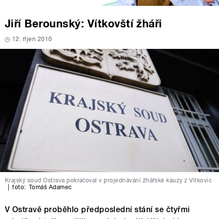
Jiří Berounský: Vítkovští žháři
12. říjen 2010
Krajský soud Ostrava pokračoval v projednávání žhářské kauzy z Vítkovic
|
foto:
Tomáš Adamec
V Ostravě proběhlo předposlední stání se čtyřmi