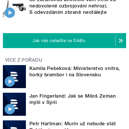
nedovolené ozbrojování nehrozí.
S odevzdáním zbraně neotálejte
Jak nás naladíte na DABu
VÍCE Z POŘADU
Kamila Pešeková: Ministerstvo vnitra,
horký brambor i na Slovensku
Jan Fingerland: Jak se Miloš Zeman
mýlil v Sýrii
Petr Hartman: Murín už nebude stát