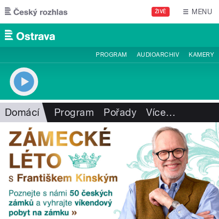
Přejít k hlavnímu obsahu
MENU
ŽIVĚ
PROGRAM
AUDIOARCHIV
KAMERY
Domácí
Program
Pořady
Více
…