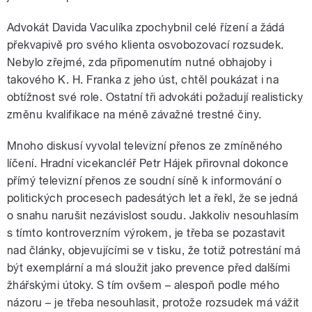
Advokát Davida Vaculíka zpochybnil celé řízení a žádá
překvapivě pro svého klienta osvobozovací rozsudek.
Nebylo zřejmé, zda připomenutím nutné obhajoby i
takového K. H. Franka z jeho úst, chtěl poukázat i na
obtížnost své role. Ostatní tři advokáti požadují realisticky
změnu kvalifikace na méně závažné trestné činy.
Mnoho diskusí vyvolal televizní přenos ze zmíněného
líčení. Hradní vicekancléř Petr Hájek přirovnal dokonce
přímý televizní přenos ze soudní síně k informování o
politických procesech padesátých let a řekl, že se jedná
o snahu narušit nezávislost soudu. Jakkoliv nesouhlasím
s tímto kontroverzním výrokem, je třeba se pozastavit
nad články, objevujícími se v tisku, že totiž potrestání má
být exemplární a má sloužit jako prevence před dalšími
žhářskými útoky. S tím ovšem – alespoň podle mého
názoru – je třeba nesouhlasit, protože rozsudek má vážit