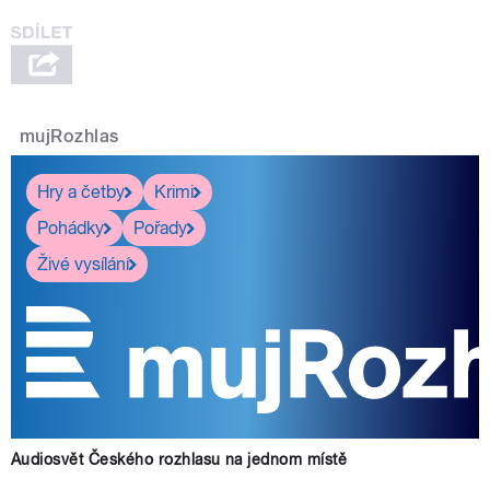
mujRozhlas
Hry a četby
Krimi
Pohádky
Pořady
Živé vysílání
Audiosvět Českého rozhlasu na jednom místě