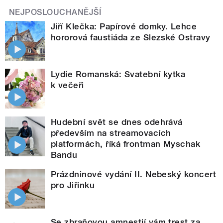
NEJPOSLOUCHANĚJŠÍ
Jiří Klečka: Papírové domky. Lehce
hororová faustiáda ze Slezské Ostravy
Lydie Romanská: Svatební kytka
k večeři
Hudební svět se dnes odehrává
především na streamovacích
platformách, říká frontman Myschak
Bandu
Prázdninové vydání II. Nebeský koncert
pro Jiřinku
Se zbraňovou amnestií vám trest za