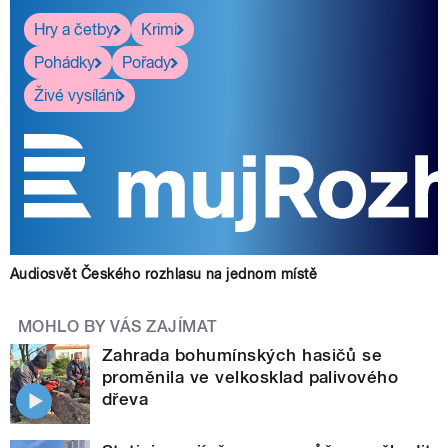
Hry a četby
Krimi
Pohádky
Pořady
Živé vysílání
Audiosvět Českého rozhlasu na jednom místě
MOHLO BY VÁS ZAJÍMAT
Zahrada bohumínských hasičů se
proměnila ve velkosklad palivového
dřeva