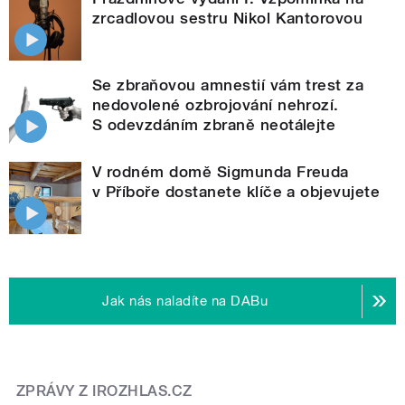
zrcadlovou sestru Nikol Kantorovou
Se zbraňovou amnestií vám trest za
nedovolené ozbrojování nehrozí.
S odevzdáním zbraně neotálejte
V rodném domě Sigmunda Freuda
v Příboře dostanete klíče a objevujete
Jak nás naladíte na DABu
ZPRÁVY Z IROZHLAS.CZ