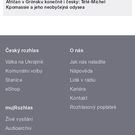
Afričan v Grónsku konečně i česky: Tété-Michel
Kpomassie a jeho neobyčejná odysea
Český rozhlas
O nás
Válka na Ukrajině
Jak nás naladíte
Komunální volby
Nápověda
Stanice
Lidé v rádiu
eShop
Kariéra
Kontakt
Rozhlasový poplatek
mujRozhlas
Živé vysílání
Audioarchiv