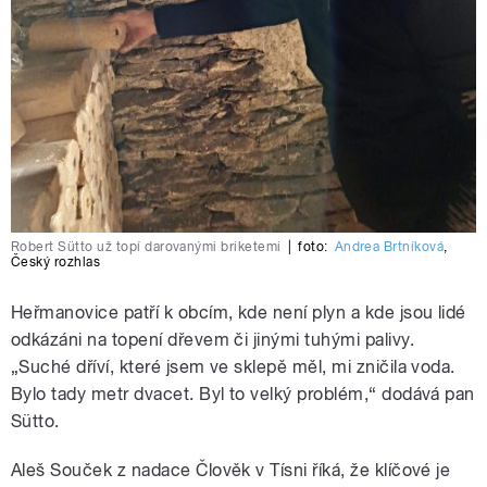
Robert Sütto už topí darovanými briketemi
|
foto:
Andrea Brtníková
,
Český rozhlas
Heřmanovice patří k obcím, kde není plyn a kde jsou lidé
odkázáni na topení dřevem či jinými tuhými palivy.
„Suché dříví, které jsem ve sklepě měl, mi zničila voda.
Bylo tady metr dvacet. Byl to velký problém,“ dodává pan
Sütto.
Aleš Souček z nadace Člověk v Tísni říká, že klíčové je