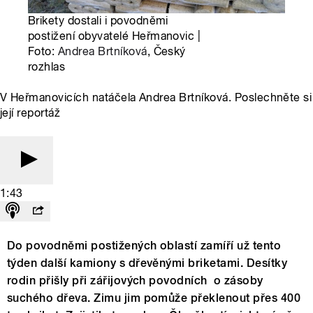
Brikety dostali i povodněmi
postižení obyvatelé Heřmanovic |
Foto:
Andrea Brtníková
, Český
rozhlas
V Heřmanovicích natáčela Andrea Brtníková. Poslechněte si
její reportáž
1:43
Do povodněmi postižených oblastí zamíří už tento
týden další kamiony s dřevěnými briketami. Desítky
rodin přišly při zářijových povodních o zásoby
suchého dřeva. Zimu jim pomůže překlenout přes 400