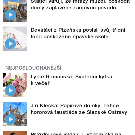
Statici varují, že mrazy můžou poškodit
domy zaplavené zářijovou povodní
Deváťáci z Plzeňska poslali svůj třídní
fond poškozené opavské škole
NEJPOSLOUCHANĚJŠÍ
Lydie Romanská: Svatební kytka
k večeři
Jiří Klečka: Papírové domky. Lehce
hororová faustiáda ze Slezské Ostravy
Prázdninové vydání I. Vzpomínka na