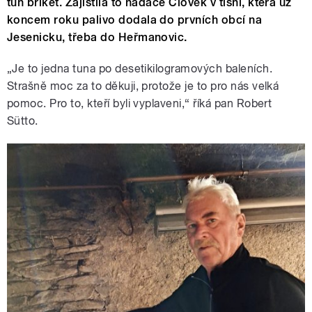
tun briket. Zajistila to nadace Člověk v tísni, která už
koncem roku palivo dodala do prvních obcí na
Jesenicku, třeba do Heřmanovic.
„Je to jedna tuna po desetikilogramových baleních.
Strašně moc za to děkuji, protože je to pro nás velká
pomoc. Pro to, kteří byli vyplaveni,“ říká pan Robert
Sütto.