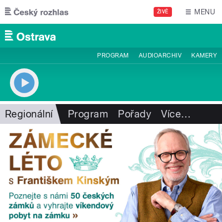
Přejít k hlavnímu obsahu
MENU
ŽIVĚ
PROGRAM
AUDIOARCHIV
KAMERY
Regionální
Program
Pořady
Více
…