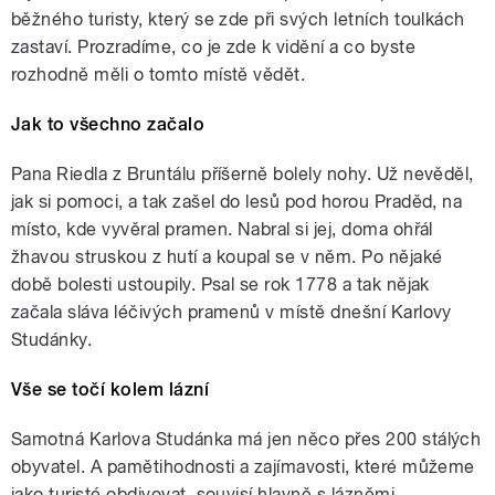
běžného turisty, který se zde při svých letních toulkách
zastaví. Prozradíme, co je zde k vidění a co byste
rozhodně měli o tomto místě vědět.
Jak to všechno začalo
Pana Riedla z Bruntálu příšerně bolely nohy. Už nevěděl,
jak si pomoci, a tak zašel do lesů pod horou Praděd, na
místo, kde vyvěral pramen. Nabral si jej, doma ohřál
žhavou struskou z hutí a koupal se v něm. Po nějaké
době bolesti ustoupily. Psal se rok 1778 a tak nějak
začala sláva léčivých pramenů v místě dnešní Karlovy
Studánky.
Vše se točí kolem lázní
Samotná Karlova Studánka má jen něco přes 200 stálých
obyvatel. A pamětihodnosti a zajímavosti, které můžeme
jako turisté obdivovat, souvisí hlavně s lázněmi.