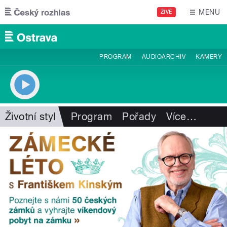
Přejít k hlavnímu obsahu
MENU
ŽIVĚ
PROGRAM
AUDIOARCHIV
KAMERY
Životní styl
Program
Pořady
Více
…