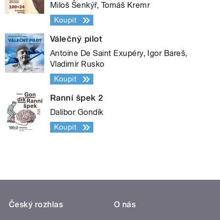
Miloš Šenkýř, Tomáš Kremr
Koupit
Válečný pilot
Antoine De Saint Exupéry, Igor Bareš,
Vladimír Rusko
Koupit
Ranní špek 2
Dalibor Gondík
Koupit
Český rozhlas
O nás