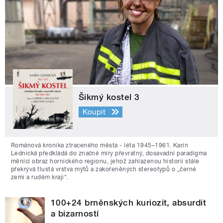
Šikmý kostel 3
Koupit
Románová kronika ztraceného města - léta 1945–1961. Karin
Lednická předkládá do značné míry převratný, dosavadní paradigma
měnící obraz hornického regionu, jehož zahlazenou historii stále
překrývá tlustá vrstva mýtů a zakořeněných stereotypů o „černé
zemi a rudém kraji“.
100+24 brněnských kuriozit, absurdit
a bizarností