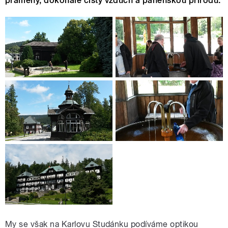
prameny, dokonale čistý vzduch a panenskou přírodu.
My se však na Karlovu Studánku podíváme optikou