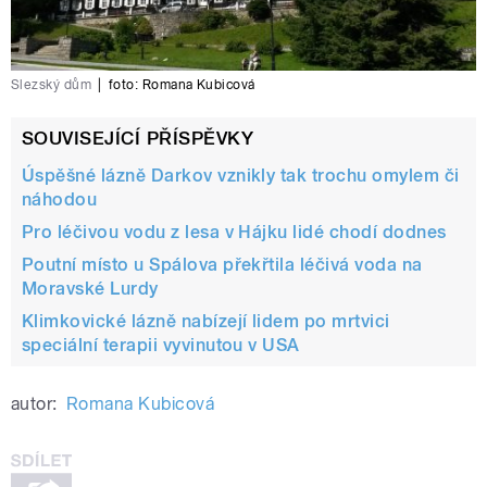
Slezský dům
|
foto:
Romana Kubicová
SOUVISEJÍCÍ PŘÍSPĚVKY
Úspěšné lázně Darkov vznikly tak trochu omylem či
náhodou
Pro léčivou vodu z lesa v Hájku lidé chodí dodnes
Poutní místo u Spálova překřtila léčivá voda na
Moravské Lurdy
Klimkovické lázně nabízejí lidem po mrtvici
speciální terapii vyvinutou v USA
autor:
Romana Kubicová