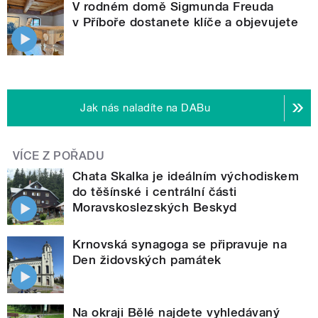
V rodném domě Sigmunda Freuda
v Příboře dostanete klíče a objevujete
Jak nás naladíte na DABu
VÍCE Z POŘADU
Chata Skalka je ideálním východiskem
do těšínské i centrální části
Moravskoslezských Beskyd
Krnovská synagoga se připravuje na
Den židovských památek
Na okraji Bělé najdete vyhledávaný