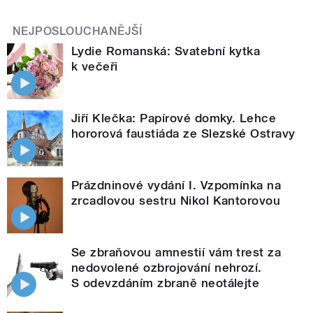
NEJPOSLOUCHANĚJŠÍ
Lydie Romanská: Svatební kytka
k večeři
Jiří Klečka: Papírové domky. Lehce
hororová faustiáda ze Slezské Ostravy
Prázdninové vydání I. Vzpomínka na
zrcadlovou sestru Nikol Kantorovou
Se zbraňovou amnestií vám trest za
nedovolené ozbrojování nehrozí.
S odevzdáním zbraně neotálejte