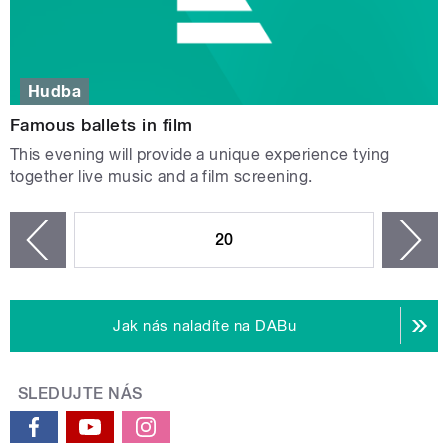
Hudba
Famous ballets in film
This evening will provide a unique experience tying
together live music and a film screening.
STRÁNKY
20
n
zí
Jak nás naladíte na DABu
SLEDUJTE NÁS