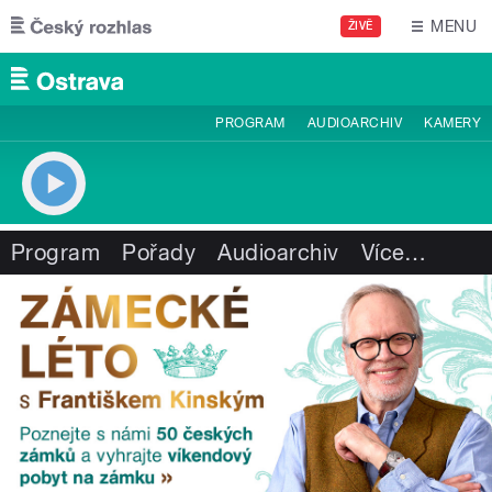
Přejít k hlavnímu obsahu
MENU
ŽIVĚ
PROGRAM
AUDIOARCHIV
KAMERY
Program
Pořady
Audioarchiv
Více
…