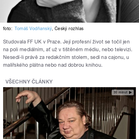
foto:
Tomáš Vodňanský
,
Český rozhlas
Studovala FF UK v Praze. Její profesní život se točil jen
na poli mediálním, ať už v tištěném médiu, nebo televizi.
Nesedí-li právě za redakčním stolem, sedí na cajonu, u
malířského plátna nebo nad dobrou knihou.
VŠECHNY ČLÁNKY
30 minut