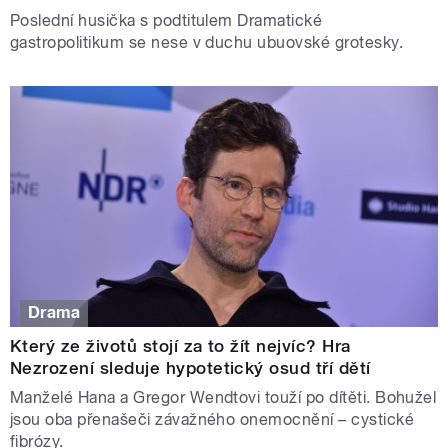
Poslední husička s podtitulem Dramatické
gastropolitikum se nese v duchu ubuovské grotesky.
Drama
Který ze životů stojí za to žít nejvíc? Hra
Nezrození sleduje hypotetický osud tří dětí
Manželé Hana a Gregor Wendtovi touží po dítěti. Bohužel
jsou oba přenašeči závažného onemocnění – cystické
fibrózy.