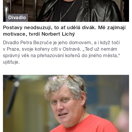
Divadlo
Postavy neodsuzuji, to ať udělá divák. Mě zajímají
motivace, tvrdí Norbert Lichý
Divadlo Petra Bezruče je jeho domovem, a i když točí
v Praze, svoje kořeny cítí v Ostravě. „Teď už nemám
správný věk na přehazování kořenů do jiného města,“
ujišťuje.