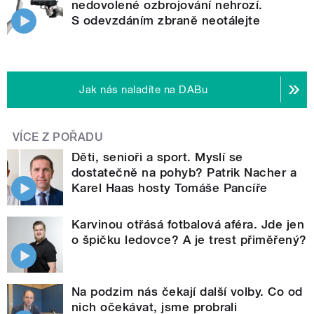
nedovolené ozbrojování nehrozí.
S odevzdáním zbraně neotálejte
Jak nás naladíte na DABu
VÍCE Z POŘADU
Děti, senioři a sport. Myslí se
dostatečně na pohyb? Patrik Nacher a
Karel Haas hosty Tomáše Pancíře
Karvinou otřásá fotbalová aféra. Jde jen
o špičku ledovce? A je trest přiměřený?
Na podzim nás čekají další volby. Co od
nich očekávat, jsme probrali