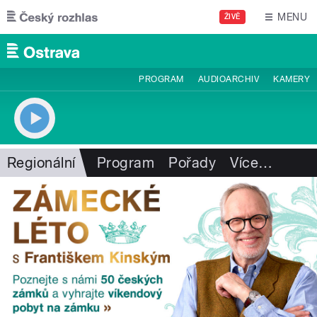
Přejít k hlavnímu obsahu
MENU
ŽIVĚ
PROGRAM
AUDIOARCHIV
KAMERY
Regionální
Program
Pořady
Více
…