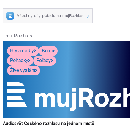
Všechny díly pořadu na mujRozhlas
mujRozhlas
Hry a četby
Krimi
Pohádky
Pořady
Živé vysílání
Audiosvět Českého rozhlasu na jednom místě