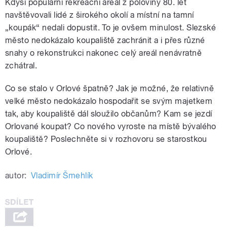
Kdysi populární rekreační areál z poloviny 80. let
navštěvovali lidé z širokého okolí a místní na tamní
„koupák“ nedali dopustit. To je ovšem minulost. Slezské
město nedokázalo koupaliště zachránit a i přes různé
snahy o rekonstrukci nakonec celý areál nenávratně
zchátral.
Co se stalo v Orlové špatně? Jak je možné, že relativně
velké město nedokázalo hospodařit se svým majetkem
tak, aby koupaliště dál sloužilo občanům? Kam se jezdí
Orlované koupat? Co nového vyroste na místě bývalého
koupaliště? Poslechněte si v rozhovoru se starostkou
Orlové.
autor:
Vladimír Šmehlík