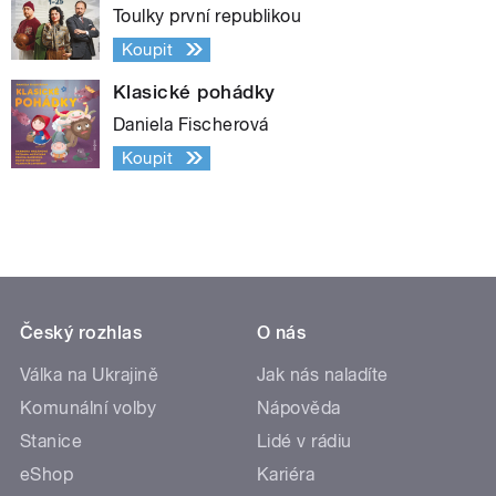
Toulky první republikou
Koupit
Klasické pohádky
Daniela Fischerová
Koupit
Český rozhlas
O nás
Válka na Ukrajině
Jak nás naladíte
Komunální volby
Nápověda
Stanice
Lidé v rádiu
eShop
Kariéra