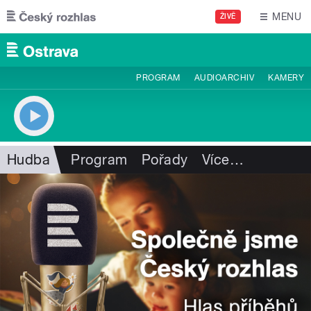
Přejít k hlavnímu obsahu
MENU
ŽIVĚ
PROGRAM
AUDIOARCHIV
KAMERY
Hudba
Program
Pořady
Více
…