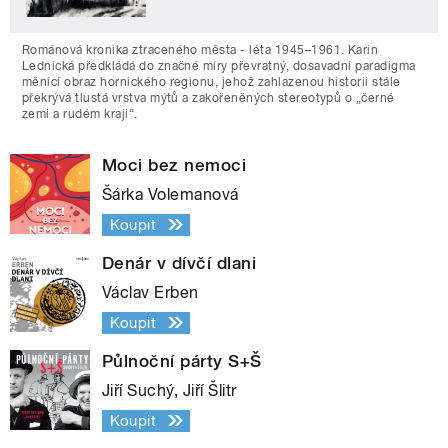
Románová kronika ztraceného města - léta 1945–1961. Karin
Lednická předkládá do značné míry převratný, dosavadní paradigma
měnící obraz hornického regionu, jehož zahlazenou historii stále
překrývá tlustá vrstva mýtů a zakořeněných stereotypů o „černé
zemi a rudém kraji“.
Moci bez nemoci
Šárka Volemanová
Koupit
Denár v dívčí dlani
Václav Erben
Koupit
Půlnoční párty S+Š
Jiří Suchý, Jiří Šlitr
Koupit