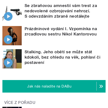
Se zbraňovou amnestií vám trest za
nedovolené ozbrojování nehrozí.
S odevzdáním zbraně neotálejte
Prázdninové vydání I. Vzpomínka na
zrcadlovou sestru Nikol Kantorovou
Stalking. Jeho obětí se může stát
kdokoli, bez ohledu na věk, pohlaví či
postavení
Jak nás naladíte na DABu
VÍCE Z POŘADU