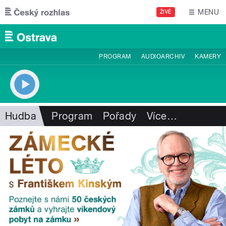
Přejít k hlavnímu obsahu
MENU
ŽIVĚ
PROGRAM
AUDIOARCHIV
KAMERY
Hudba
Program
Pořady
Více
…