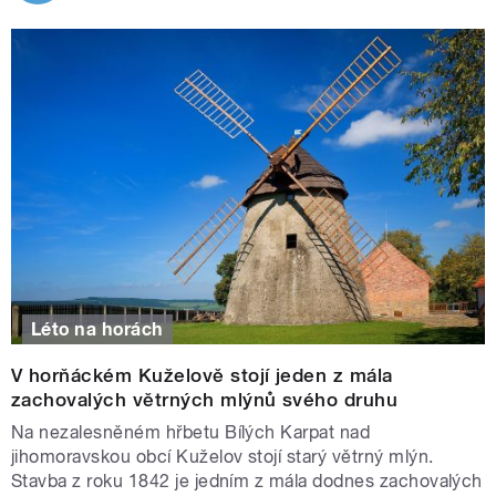
Léto na horách
V horňáckém Kuželově stojí jeden z mála
zachovalých větrných mlýnů svého druhu
Na nezalesněném hřbetu Bílých Karpat nad
jihomoravskou obcí Kuželov stojí starý větrný mlýn.
Stavba z roku 1842 je jedním z mála dodnes zachovalých