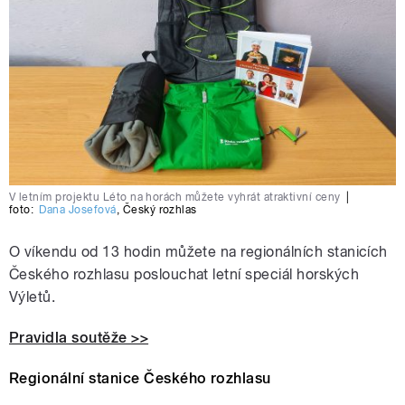
V letním projektu Léto na horách můžete vyhrát atraktivní ceny
|
foto:
Dana Josefová
,
Český rozhlas
O víkendu od 13 hodin můžete na regionálních stanicích
Českého rozhlasu poslouchat letní speciál horských
Výletů.
Pravidla soutěže >>
Regionální stanice Českého rozhlasu