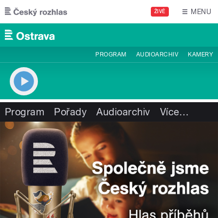
Přejít k hlavnímu obsahu
MENU
ŽIVĚ
PROGRAM
AUDIOARCHIV
KAMERY
Program
Pořady
Audioarchiv
Více
…