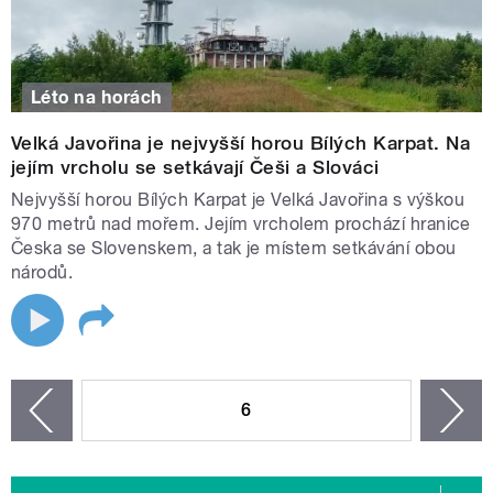
Léto na horách
Velká Javořina je nejvyšší horou Bílých Karpat. Na
jejím vrcholu se setkávají Češi a Slováci
Nejvyšší horou Bílých Karpat je Velká Javořina s výškou
970 metrů nad mořem. Jejím vrcholem prochází hranice
Česka se Slovenskem, a tak je místem setkávání obou
národů.
STRÁNKY
6
n
zí