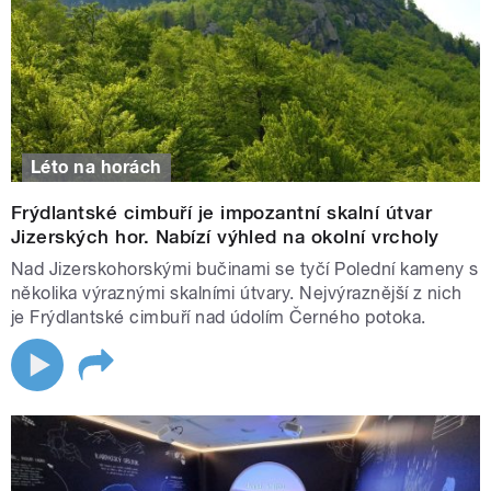
Léto na horách
Frýdlantské cimbuří je impozantní skalní útvar
Jizerských hor. Nabízí výhled na okolní vrcholy
Nad Jizerskohorskými bučinami se tyčí Polední kameny s
několika výraznými skalními útvary. Nejvýraznější z nich
je Frýdlantské cimbuří nad údolím Černého potoka.