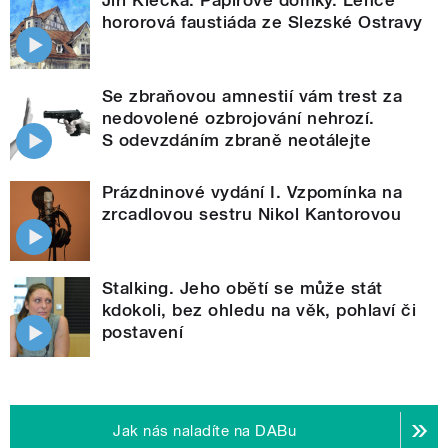
hororová faustiáda ze Slezské Ostravy
Se zbraňovou amnestií vám trest za
nedovolené ozbrojování nehrozí.
S odevzdáním zbraně neotálejte
Prázdninové vydání I. Vzpomínka na
zrcadlovou sestru Nikol Kantorovou
Stalking. Jeho obětí se může stát
kdokoli, bez ohledu na věk, pohlaví či
postavení
Jak nás naladíte na DABu