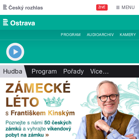
Přejít k hlavnímu obsahu
MENU
ŽIVĚ
PROGRAM
AUDIOARCHIV
KAMERY
Hudba
Program
Pořady
Více
…