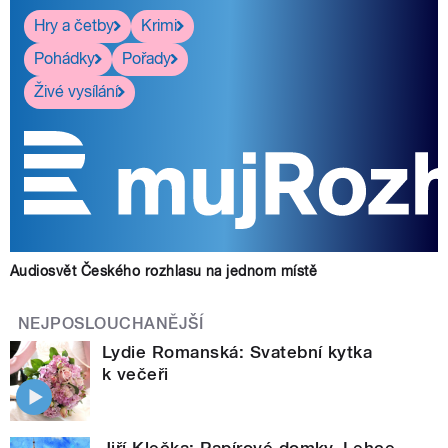
Hry a četby
Krimi
Pohádky
Pořady
Živé vysílání
Audiosvět Českého rozhlasu na jednom místě
NEJPOSLOUCHANĚJŠÍ
Lydie Romanská: Svatební kytka
k večeři
Jiří Klečka: Papírové domky. Lehce