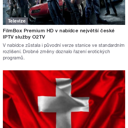
Televize
FilmBox Premium HD v nabídce největší české
IPTV služby O2TV
V nabídce zůstala i původní verze stanice ve standardním
rozlišení. Drobné změny doznalo řazení erotických
programů.