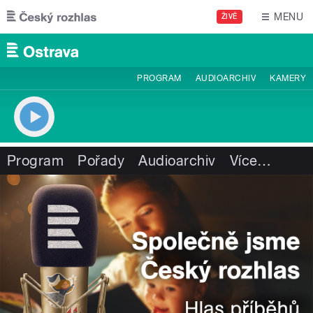
Přejít k hlavnímu obsahu
MENU
ŽIVĚ
PROGRAM
AUDIOARCHIV
KAMERY
Program
Pořady
Audioarchiv
Více
…