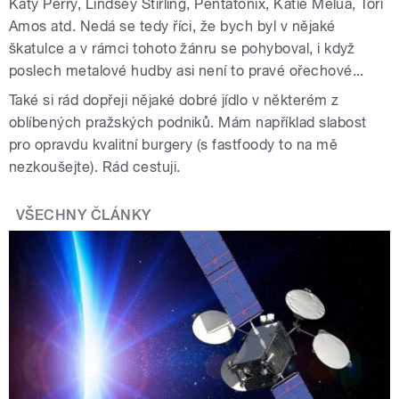
Katy Perry, Lindsey Stirling, Pentatonix, Katie Melua, Tori
Amos atd. Nedá se tedy říci, že bych byl v nějaké
škatulce a v rámci tohoto žánru se pohyboval, i když
poslech metalové hudby asi není to pravé ořechové...
Také si rád dopřeji nějaké dobré jídlo v některém z
oblíbených pražských podniků. Mám například slabost
pro opravdu kvalitní burgery (s fastfoody to na mě
nezkoušejte). Rád cestuji.
VŠECHNY ČLÁNKY