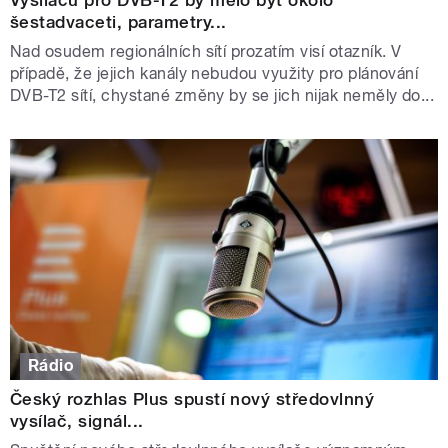
Vysílačů pro DVB-T2 by mělo být okolo
šestadvaceti, parametry...
Nad osudem regionálních sítí prozatím visí otazník. V
případě, že jejich kanály nebudou využity pro plánování
DVB-T2 sítí, chystané změny by se jich nijak neměly do...
Rádio
Český rozhlas Plus spustí nový středovlnný
vysílač, signál...