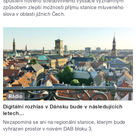
Spuštění nového středovlnného vysílače významným
způsobem zlepší možnosti příjmu stanice mluveného
slova v oblasti jižních Čech.
Rádio
Digitální rozhlas v Dánsku bude v následujících
letech...
Nezapomíná se ani na regionální stanice, kterým bude
vyhrazen prostor v novém DAB bloku 3.