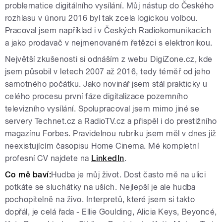
problematice digitálního vysílání. Můj nástup do Českého
rozhlasu v únoru 2016 byl tak zcela logickou volbou.
Pracoval jsem například i v Českých Radiokomunikacích
a jako prodavač v nejmenovaném řetězci s elektronikou.
Největší zkušenosti si odnáším z webu DigiZone.cz, kde
jsem působil v letech 2007 až 2016, tedy téměř od jeho
samotného počátku. Jako novinář jsem stál prakticky u
celého procesu první fáze digitalizace pozemního
televizního vysílání. Spolupracoval jsem mimo jiné se
servery Technet.cz a RadioTV.cz a přispěl i do prestižního
magazínu Forbes. Pravidelnou rubriku jsem měl v dnes již
neexistujícím časopisu Home Cinema. Mé kompletní
profesní CV najdete na
LinkedIn
.
Co mě baví:
Hudba je můj život. Dost často mě na ulici
potkáte se sluchátky na uších. Nejlepší je ale hudba
pochopitelně na živo. Interpretů, které jsem si takto
dopřál, je celá řada - Ellie Goulding, Alicia Keys, Beyoncé,