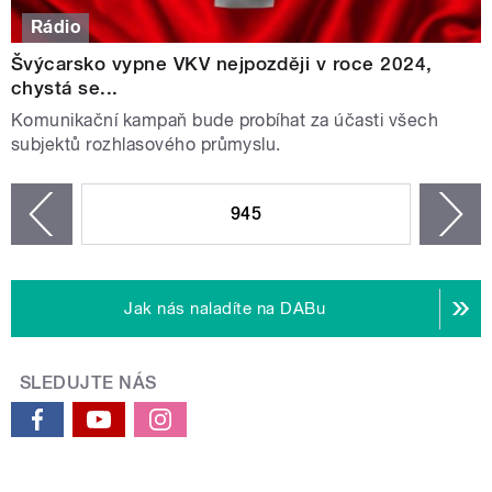
Rádio
Švýcarsko vypne VKV nejpozději v roce 2024,
chystá se...
Komunikační kampaň bude probíhat za účasti všech
subjektů rozhlasového průmyslu.
STRÁNKY
945
n
zí
Jak nás naladíte na DABu
SLEDUJTE NÁS