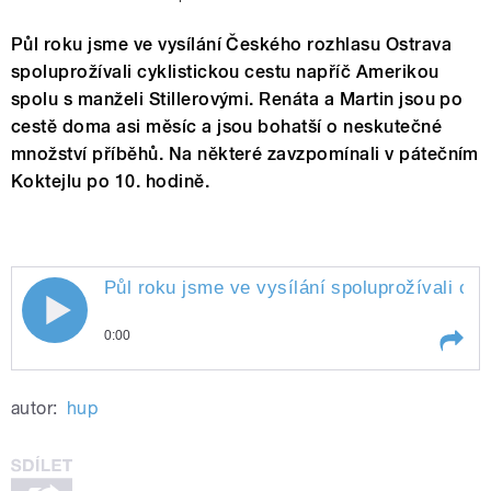
Půl roku jsme ve vysílání Českého rozhlasu Ostrava
spoluprožívali cyklistickou cestu napříč Amerikou
spolu s manželi Stillerovými. Renáta a Martin jsou po
cestě doma asi měsíc a jsou bohatší o neskutečné
množství příběhů. Na některé zavzpomínali v pátečním
Koktejlu po 10. hodině.
Půl roku jsme ve vysílání spoluprožívali cy
0:00
Play /
Koktejlu.
Půl roku jsme ve vysílání
autor:
hup
spoluprožívali cyklistickou cestu
napříč Amerikou spolu s manželi
Stillerovými. Renáta a Martin jsou
po cestě doma asi měsíc a jsou