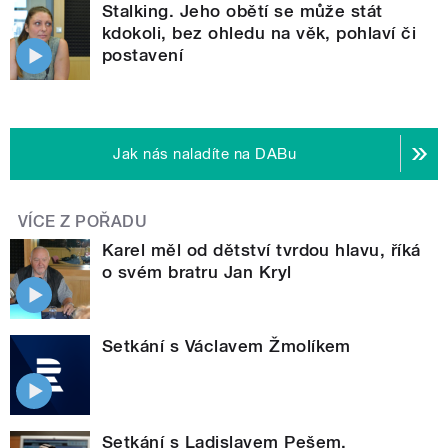
Stalking. Jeho obětí se může stát
kdokoli, bez ohledu na věk, pohlaví či
postavení
Jak nás naladíte na DABu
VÍCE Z POŘADU
Karel měl od dětství tvrdou hlavu, říká
o svém bratru Jan Kryl
Setkání s Václavem Žmolíkem
Setkání s Ladislavem Pešem,