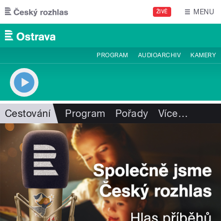
Přejít k hlavnímu obsahu
MENU
ŽIVĚ
PROGRAM
AUDIOARCHIV
KAMERY
Cestování
Program
Pořady
Více
…