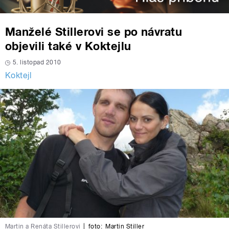
Manželé Stillerovi se po návratu
objevili také v Koktejlu
5. listopad 2010
Koktejl
Martin a Renáta Stillerovi
|
foto:
Martin Stiller