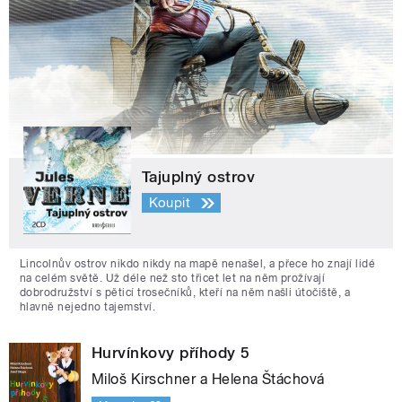
Tajuplný ostrov
Koupit
Lincolnův ostrov nikdo nikdy na mapě nenašel, a přece ho znají lidé
na celém světě. Už déle než sto třicet let na něm prožívají
dobrodružství s pěticí trosečníků, kteří na něm našli útočiště, a
hlavně nejedno tajemství.
Hurvínkovy příhody 5
Miloš Kirschner a Helena Štáchová