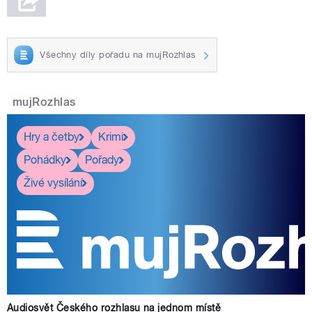
bohatší o neskutečné množství
příběhů. Na některé zavzpomínají
v
Všechny díly pořadu na mujRozhlas
pause
mujRozhlas
Hry a četby
Krimi
Pohádky
Pořady
Živé vysílání
Audiosvět Českého rozhlasu na jednom místě