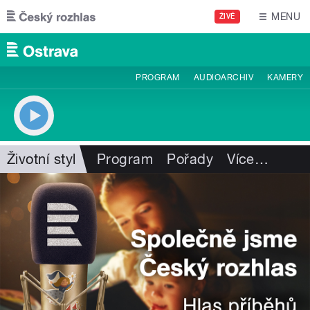
Přejít k hlavnímu obsahu
MENU
ŽIVĚ
PROGRAM
AUDIOARCHIV
KAMERY
Životní styl
Program
Pořady
Více
…