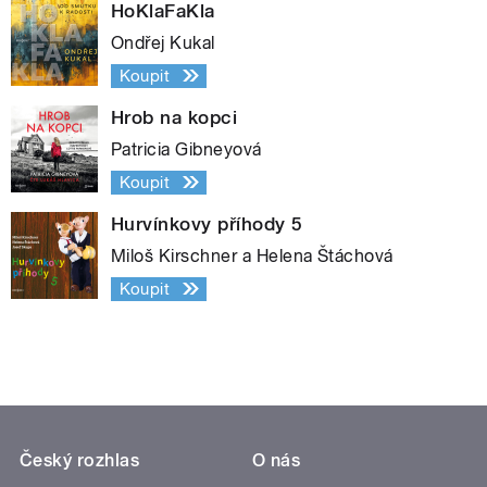
HoKlaFaKla
Ondřej Kukal
Koupit
Hrob na kopci
Patricia Gibneyová
Koupit
Hurvínkovy příhody 5
Miloš Kirschner a Helena Štáchová
Koupit
Český rozhlas
O nás