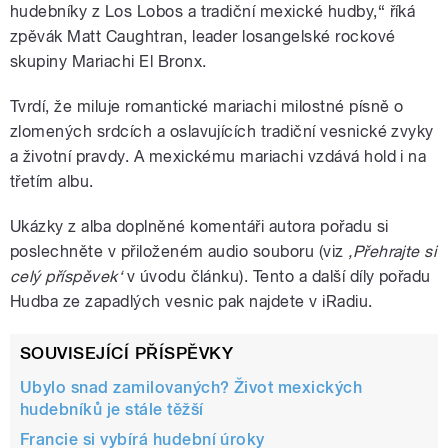
hudebníky z Los Lobos a tradiční mexické hudby,“ říká
zpěvák Matt Caughtran, leader losangelské rockové
skupiny Mariachi El Bronx.
Tvrdí, že miluje romantické mariachi milostné písně o
zlomených srdcích a oslavujících tradiční vesnické zvyky
a životní pravdy. A mexickému mariachi vzdává hold i na
třetím albu.
Ukázky z alba doplněné komentáři autora pořadu si
poslechněte v přiloženém audio souboru (viz
‚Přehrajte si
celý příspěvek‘
v úvodu článku). Tento a další díly pořadu
Hudba ze zapadlých vesnic pak najdete v iRadiu.
SOUVISEJÍCÍ PŘÍSPĚVKY
Ubylo snad zamilovaných? Život mexických
hudebníků je stále těžší
Francie si vybírá hudební úroky