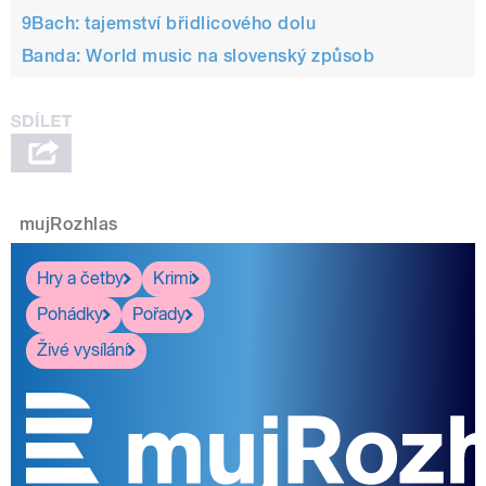
9Bach: tajemství břidlicového dolu
Banda: World music na slovenský způsob
mujRozhlas
Hry a četby
Krimi
Pohádky
Pořady
Živé vysílání