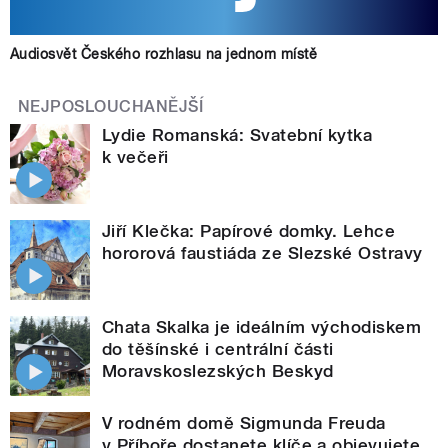
Audiosvět Českého rozhlasu na jednom místě
NEJPOSLOUCHANĚJŠÍ
Lydie Romanská: Svatební kytka
k večeři
Jiří Klečka: Papírové domky. Lehce
hororová faustiáda ze Slezské Ostravy
Chata Skalka je ideálním východiskem
do těšínské i centrální části
Moravskoslezských Beskyd
V rodném domě Sigmunda Freuda
v Příboře dostanete klíče a objevujete