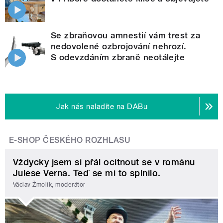
Se zbraňovou amnestií vám trest za
nedovolené ozbrojování nehrozí.
S odevzdáním zbraně neotálejte
Jak nás naladíte na DABu
E-SHOP ČESKÉHO ROZHLASU
Vždycky jsem si přál ocitnout se v románu
Julese Verna. Teď se mi to splnilo.
Václav Žmolík, moderátor