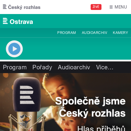
Přejít k hlavnímu obsahu
MENU
ŽIVĚ
PROGRAM
AUDIOARCHIV
KAMERY
Program
Pořady
Audioarchiv
Více
…