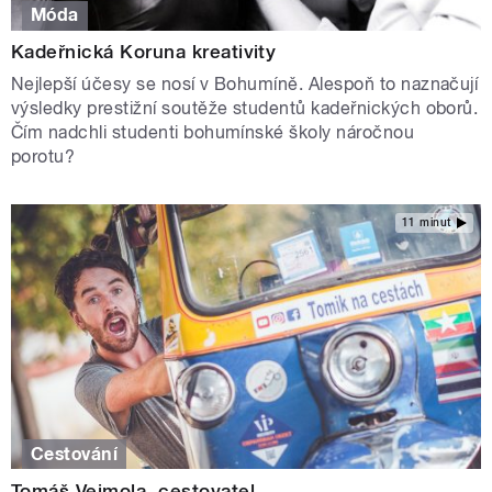
Móda
Kadeřnická Koruna kreativity
Nejlepší účesy se nosí v Bohumíně. Alespoň to naznačují
výsledky prestižní soutěže studentů kadeřnických oborů.
Čím nadchli studenti bohumínské školy náročnou
porotu?
11 minut
Cestování
Tomáš Vejmola, cestovatel