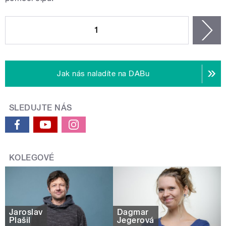
STRÁNKY
1
n
Jak nás naladíte na DABu
SLEDUJTE NÁS
KOLEGOVÉ
Jaroslav
Dagmar
Plašil
Jegerová