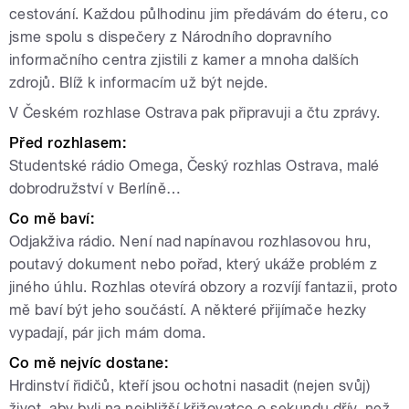
cestování. Každou půlhodinu jim předávám do éteru, co
jsme spolu s dispečery z Národního dopravního
informačního centra zjistili z kamer a mnoha dalších
zdrojů. Blíž k informacím už být nejde.
V Českém rozhlase Ostrava pak připravuji a čtu zprávy.
Před rozhlasem:
Studentské rádio Omega, Český rozhlas Ostrava, malé
dobrodružství v Berlíně…
Co mě baví:
Odjakživa rádio. Není nad napínavou rozhlasovou hru,
poutavý dokument nebo pořad, který ukáže problém z
jiného úhlu. Rozhlas otevírá obzory a rozvíjí fantazii, proto
mě baví být jeho součástí. A některé přijímače hezky
vypadají, pár jich mám doma.
Co mě nejvíc dostane:
Hrdinství řidičů, kteří jsou ochotni nasadit (nejen svůj)
život, aby byli na nejbližší křižovatce o sekundu dřív, než