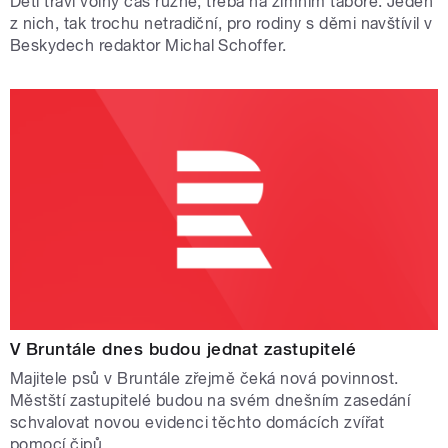
Děti tráví volný čas různě, třeba na zimním táboře. Jeden
z nich, tak trochu netradiční, pro rodiny s děmi navštívil v
Beskydech redaktor Michal Schoffer.
V Bruntále dnes budou jednat zastupitelé
Majitele psů v Bruntále zřejmě čeká nová povinnost.
Městští zastupitelé budou na svém dnešním zasedání
schvalovat novou evidenci těchto domácích zvířat
pomocí čipů.