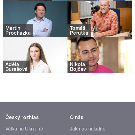
Martin
Tomáš
Procházka
Perutka
Adéla
Nikola
Burešová
Bojčev
Český rozhlas
O nás
Válka na Ukrajině
Jak nás naladíte