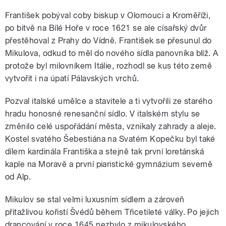
František pobýval coby biskup v Olomouci a Kroměříži,
po bitvě na Bílé Hoře v roce 1621 se ale císařský dvůr
přestěhoval z Prahy do Vídně. František se přesunul do
Mikulova, odkud to měl do nového sídla panovníka blíž. A
protože byl milovníkem Itálie, rozhodl se kus této země
vytvořit i na úpatí Pálavských vrchů.
Pozval italské umělce a stavitele a ti vytvořili ze starého
hradu honosné renesanční sídlo. V italském stylu se
změnilo celé uspořádání města, vznikaly zahrady a aleje.
Kostel svatého Šebestiána na Svatém Kopečku byl také
dílem kardinála Františka a stejně tak první loretánská
kaple na Moravě a první piaristické gymnázium severně
od Alp.
Mikulov se stal velmi luxusním sídlem a zároveň
přitažlivou kořistí Švédů během Třicetileté války. Po jejich
drancování v roce 1645 nezbylo z mikulovského