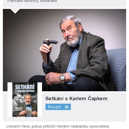
František Novotný, moderátor
Setkání s Karlem Čapkem
Koupit
Literární fikce, pokus přiblížit literární nadsázkou spisovatele,