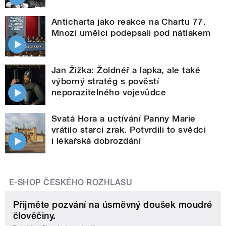
Anticharta jako reakce na Chartu 77.
Mnozí umělci podepsali pod nátlakem
Jan Žižka: Žoldnéř a lapka, ale také
výborný stratég s pověstí
neporazitelného vojevůdce
Svatá Hora a uctívání Panny Marie
vrátilo starci zrak. Potvrdili to svědci
i lékařská dobrozdání
E-SHOP ČESKÉHO ROZHLASU
Přijměte pozvání na úsměvný doušek moudré
člověčiny.