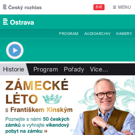
Přejít k hlavnímu obsahu
MENU
ŽIVĚ
PROGRAM
AUDIOARCHIV
KAMERY
Historie
Program
Pořady
Více
…