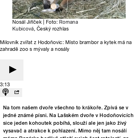
Nosál Jiříček | Foto:
Romana
Kubicová
, Český rozhlas
Milovník zvířat z Hodoňovic: Místo brambor a kytek má na
zahradě zoo s mývaly a nosály
3:13
Na tom našem dvoře všechno to krákoře. Zpívá se v
jedné známé písni. Na Lašském dvoře v Hodoňovicích
sice jeden kohoutek pobíhá, slouží ale jen jako živý
vysavač a atrakce k pohlazení. Mimo něj tam nosálí