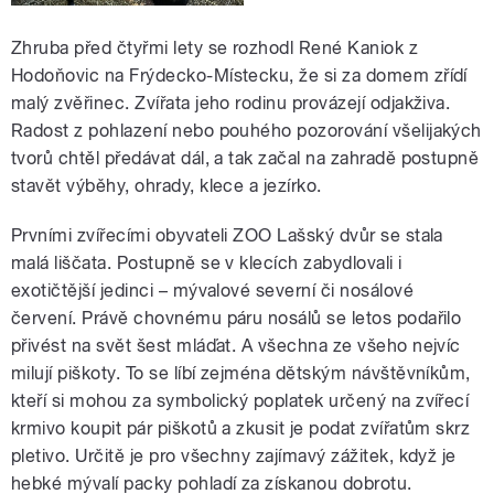
Zhruba před čtyřmi lety se rozhodl René Kaniok z
Hodoňovic na Frýdecko-Místecku, že si za domem zřídí
malý zvěřinec. Zvířata jeho rodinu provázejí odjakživa.
Radost z pohlazení nebo pouhého pozorování všelijakých
tvorů chtěl předávat dál, a tak začal na zahradě postupně
stavět výběhy, ohrady, klece a jezírko.
Prvními zvířecími obyvateli ZOO Lašský dvůr se stala
malá liščata. Postupně se v klecích zabydlovali i
exotičtější jedinci – mývalové severní či nosálové
červení. Právě chovnému páru nosálů se letos podařilo
přivést na svět šest mláďat. A všechna ze všeho nejvíc
milují piškoty. To se líbí zejména dětským návštěvníkům,
kteří si mohou za symbolický poplatek určený na zvířecí
krmivo koupit pár piškotů a zkusit je podat zvířatům skrz
pletivo. Určitě je pro všechny zajímavý zážitek, když je
hebké mývalí packy pohladí za získanou dobrotu.