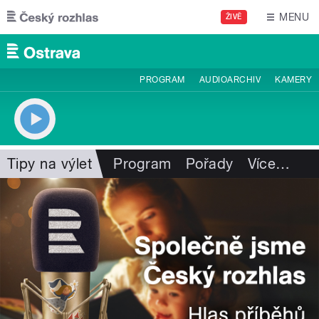
Přejít k hlavnímu obsahu
MENU
ŽIVĚ
PROGRAM
AUDIOARCHIV
KAMERY
Tipy na výlet
Program
Pořady
Více
…