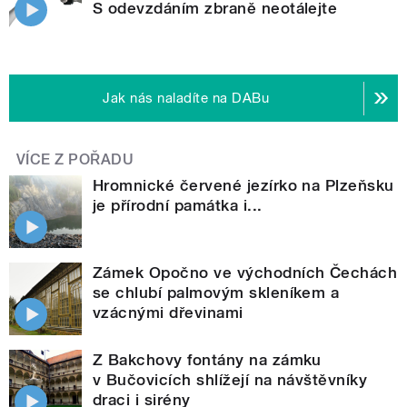
S odevzdáním zbraně neotálejte
Jak nás naladíte na DABu
VÍCE Z POŘADU
Hromnické červené jezírko na Plzeňsku
je přírodní památka i...
Zámek Opočno ve východních Čechách
se chlubí palmovým skleníkem a
vzácnými dřevinami
Z Bakchovy fontány na zámku
v Bučovicích shlížejí na návštěvníky
draci i sirény