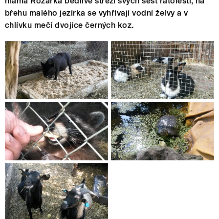
máma Rozárka bedlivě střeží svých šest ratolestí, na
břehu malého jezírka se vyhřívají vodní želvy a v
chlívku mečí dvojice černých koz.