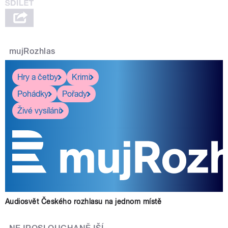
mujRozhlas
Hry a četby
Krimi
Pohádky
Pořady
Živé vysílání
Audiosvět Českého rozhlasu na jednom místě