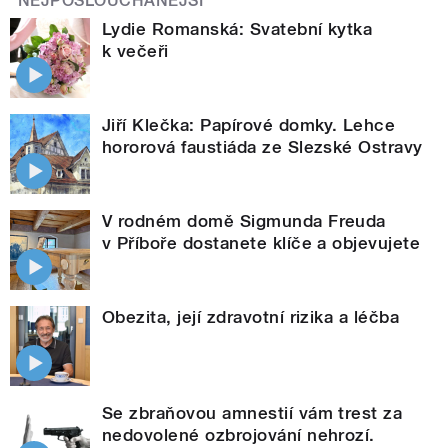
NEJPOSLOUCHANĚJŠÍ
Lydie Romanská: Svatební kytka
k večeři
Jiří Klečka: Papírové domky. Lehce
hororová faustiáda ze Slezské Ostravy
V rodném domě Sigmunda Freuda
v Příboře dostanete klíče a objevujete
Obezita, její zdravotní rizika a léčba
Se zbraňovou amnestií vám trest za
nedovolené ozbrojování nehrozí.