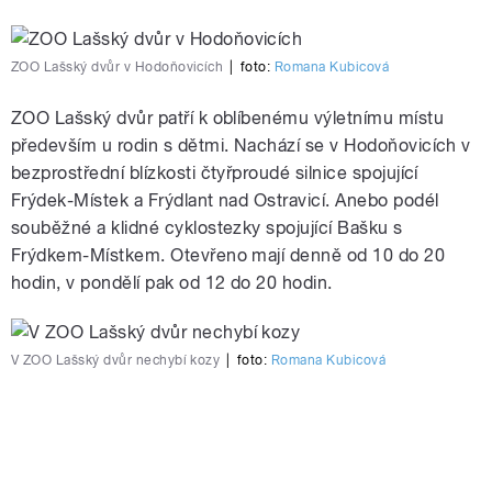
ZOO Lašský dvůr v Hodoňovicích
|
foto:
Romana Kubicová
ZOO Lašský dvůr patří k oblíbenému výletnímu místu
především u rodin s dětmi. Nachází se v Hodoňovicích v
bezprostřední blízkosti čtyřproudé silnice spojující
Frýdek-Místek a Frýdlant nad Ostravicí. Anebo podél
souběžné a klidné cyklostezky spojující Bašku s
Frýdkem-Místkem. Otevřeno mají denně od 10 do 20
hodin, v pondělí pak od 12 do 20 hodin.
V ZOO Lašský dvůr nechybí kozy
|
foto:
Romana Kubicová