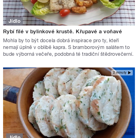
Jídlo
Rybí filé v bylinkové krustě. Křupavé a voňavé
Mohla by to být docela dobrá inspirace pro ty, kteří
nemají úplně v oblibě kapra. S bramborovým salátem to
bude výborná večeře, podobná té tradiční štědrovečerní.
2 minuty
Jídlo