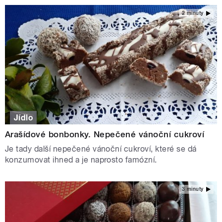
2 minuty
Jídlo
Arašídové bonbonky. Nepečené vánoční cukroví
Je tady další nepečené vánoční cukroví, které se dá
konzumovat ihned a je naprosto famózní.
3 minuty