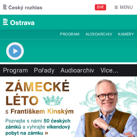
Přejít k hlavnímu obsahu
MENU
ŽIVĚ
PROGRAM
AUDIOARCHIV
KAMERY
Program
Pořady
Audioarchiv
Více
…