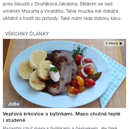
jsme bloudili z Dvořákova Jakobína. Skláním se nad
uměním Mozarta a Vivaldiho. Tahle muzika mě dokáže
uklidnit a hodit do pohody. Také mám ráda dobrou kávu.
VŠECHNY ČLÁNKY
2 minuty
Jídlo
Vepřová krkovice s bylinkami. Maso chutná teplé
i studené
Razantní chuť masa s bylinkami a česnekem, ale také