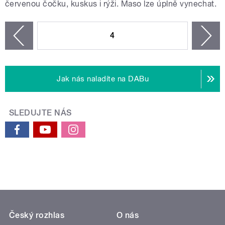
červenou čočku, kuskus i rýži. Maso lze úplně vynechat.
STRÁNKY
4
n
zí
Jak nás naladíte na DABu
SLEDUJTE NÁS
Český rozhlas
O nás