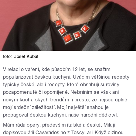
foto:
Josef Kubát
V relaci o vaření, kde působím 12 let, se snažím
popularizovat českou kuchyni. Uvádím většinou recepty
typicky české, ale i recepty, které obsahují suroviny
pozapomenuté či opomíjené. Nebráním se však ani
novým kuchařských trendům, i přesto, že nejsou úplně
mojí srdeční záležitostí. Mojí největší snahou je
propagovat českou kuchyni, naše národní dědictví.
Mám ráda opery, především italské a české. Miluji
dopisovou árii Cavaradosiho z Toscy, arii Když cizinou