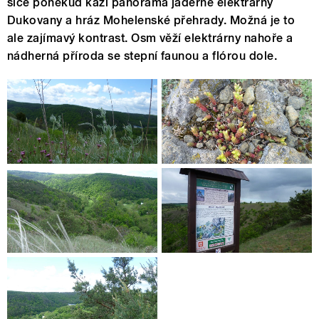
sice poněkud kazí panorama jaderné elektrárny
Dukovany a hráz Mohelenské přehrady. Možná je to
ale zajímavý kontrast. Osm věží elektrárny nahoře a
nádherná příroda se stepní faunou a flórou dole.