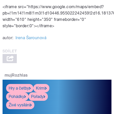
<iframe src="https://www.google.com/maps/embed?
pb=!1m14!1m8!1m3!1d10446.955022242459!2d16.18137
width="610" height="350" frameborder="0"
style="border:0"></iframe>
autor:
Irena Šarounová
mujRozhlas
Hry a četby
Krimi
Pohádky
Pořady
Živé vysílání