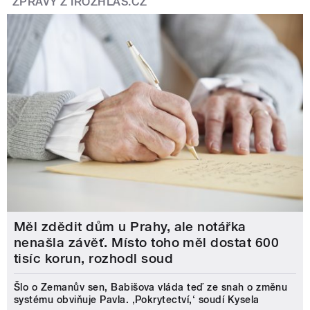
ZPRÁVY Z IROZHLAS.CZ
Měl zdědit dům u Prahy, ale notářka
nenašla závěť. Místo toho měl dostat 600
tisíc korun, rozhodl soud
Šlo o Zemanův sen, Babišova vláda teď ze snah o změnu
systému obviňuje Pavla. ‚Pokrytectví,‘ soudí Kysela