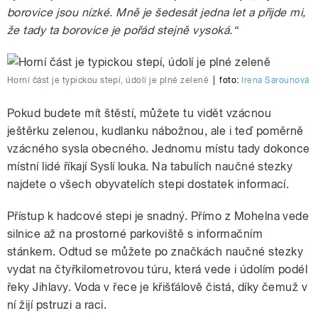
borovice jsou nízké. Mně je šedesát jedna let a přijde mi,
že tady ta borovice je pořád stejně vysoká.“
Horní část je typickou stepí, údolí je plné zeleně
|
foto:
Irena Šarounová
Pokud budete mít štěstí, můžete tu vidět vzácnou
ještěrku zelenou, kudlanku nábožnou, ale i teď poměrně
vzácného sysla obecného. Jednomu místu tady dokonce
místní lidé říkají Syslí louka. Na tabulích naučné stezky
najdete o všech obyvatelích stepi dostatek informací.
Přístup k hadcové stepi je snadný. Přímo z Mohelna vede
silnice až na prostorné parkoviště s informačním
stánkem. Odtud se můžete po značkách naučné stezky
vydat na čtyřkilometrovou túru, která vede i údolím podél
řeky Jihlavy. Voda v řece je křišťálově čistá, díky čemuž v
ní žijí pstruzi a raci.