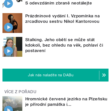
S odevzdáním zbraně neotálejte
Prázdninové vydání I. Vzpomínka na
zrcadlovou sestru Nikol Kantorovou
Stalking. Jeho obětí se může stát
kdokoli, bez ohledu na věk, pohlaví či
postavení
Jak nás naladíte na DABu
VÍCE Z POŘADU
Hromnické červené jezírko na Plzeňsku
je přírodní památka i...