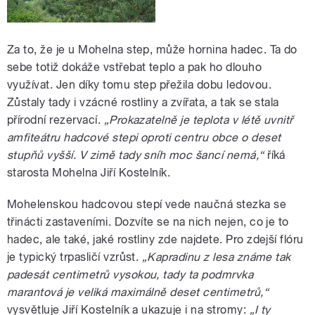
Za to, že je u Mohelna step, může hornina hadec. Ta do
sebe totiž dokáže vstřebat teplo a pak ho dlouho
využívat. Jen díky tomu step přežila dobu ledovou.
Zůstaly tady i vzácné rostliny a zvířata, a tak se stala
přírodní rezervací.
„Prokazatelně je teplota v létě uvnitř
amfiteátru hadcové stepi oproti centru obce o deset
stupňů vyšší. V zimě tady sníh moc šancí nemá,“
říká
starosta Mohelna Jiří Kostelník.
Mohelenskou hadcovou stepí vede naučná stezka se
třinácti zastaveními. Dozvíte se na nich nejen, co je to
hadec, ale také, jaké rostliny zde najdete. Pro zdejší flóru
je typický trpasličí vzrůst.
„Kapradinu z lesa známe tak
padesát centimetrů vysokou, tady ta podmrvka
marantová je veliká maximálně deset centimetrů,“
vysvětluje Jiří Kostelník a ukazuje i na stromy:
„I ty