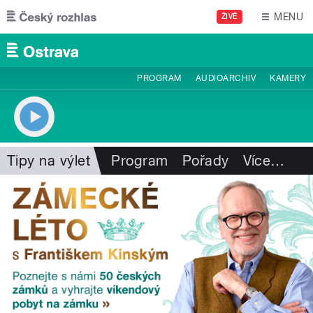
Přejít k hlavnímu obsahu
MENU
ŽIVĚ
PROGRAM
AUDIOARCHIV
KAMERY
Tipy na výlet
Program
Pořady
Více
…