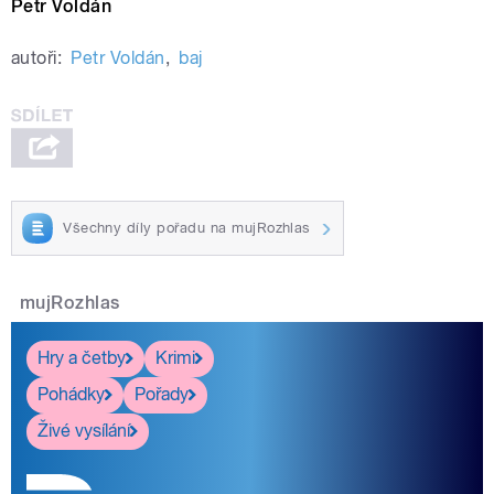
Petr Voldán
autoři:
Petr Voldán
,
baj
Všechny díly pořadu na mujRozhlas
mujRozhlas
Hry a četby
Krimi
Pohádky
Pořady
Živé vysílání