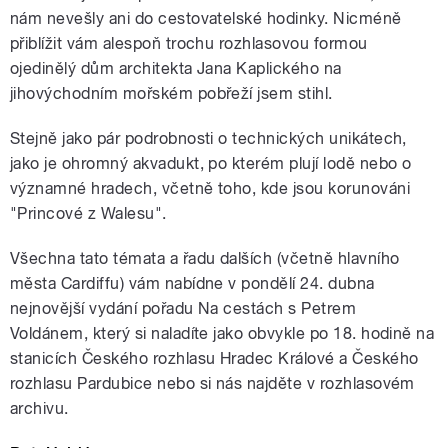
nám nevešly ani do cestovatelské hodinky. Nicméně
přiblížit vám alespoň trochu rozhlasovou formou
ojedinělý dům architekta Jana Kaplického na
jihovýchodním mořském pobřeží jsem stihl.
Stejně jako pár podrobnosti o technických unikátech,
jako je ohromný akvadukt, po kterém plují lodě nebo o
významné hradech, včetně toho, kde jsou korunováni
"Princové z Walesu".
Všechna tato témata a řadu dalších (včetně hlavního
města Cardiffu) vám nabídne v pondělí 24. dubna
nejnovější vydání pořadu Na cestách s Petrem
Voldánem, který si naladíte jako obvykle po 18. hodině na
stanicích Českého rozhlasu Hradec Králové a Českého
rozhlasu Pardubice nebo si nás najděte v rozhlasovém
archivu.