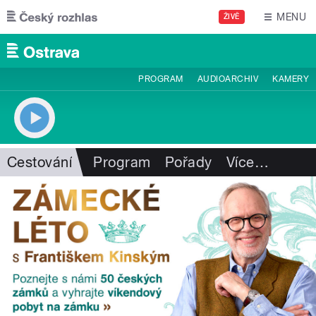
Přejít k hlavnímu obsahu
MENU
ŽIVĚ
PROGRAM
AUDIOARCHIV
KAMERY
Cestování
Program
Pořady
Více
…