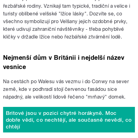
řezbářské rodiny. Vznikají tam typické, tradiční a velice i
turisty oblíbené velšské "lžíce lásky". Dozvíte se, co
všechno symbolizují pro Velšany jejich ozdobné prvky,
které udivují zahraniční návštěvníky - třeba pohyblivé
kličky v držadle lžíce nebo řezbářské ztvárnění lodě.
Nejmenší dům v Británii i nejdelší název
vesnice
Na cestách po Walesu vás vezmu i do Conwy na sever
země, kde v podhradí stojí červenou fasádou sice
nápadný, ale velikostí lidově řečeno "mrňavý" domek.
Britové jsou v pozici chytré horákyně. Moc
dobře vědí, co nechtějí, ale současně nevědí, co
chtějí