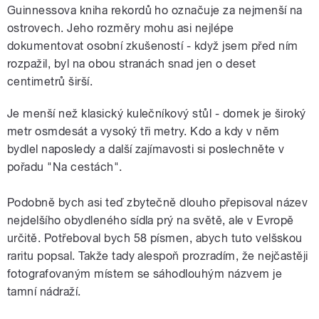
Guinnessova kniha rekordů ho označuje za nejmenší na
ostrovech. Jeho rozměry mohu asi nejlépe
dokumentovat osobní zkušeností - když jsem před ním
rozpažil, byl na obou stranách snad jen o deset
centimetrů širší.
Je menší než klasický kulečníkový stůl - domek je široký
metr osmdesát a vysoký tři metry. Kdo a kdy v něm
bydlel naposledy a další zajímavosti si poslechněte v
pořadu "Na cestách".
Podobně bych asi teď zbytečně dlouho přepisoval název
nejdelšího obydleného sídla prý na světě, ale v Evropě
určitě. Potřeboval bych 58 písmen, abych tuto velšskou
raritu popsal. Takže tady alespoň prozradím, že nejčastěji
fotografovaným místem se sáhodlouhým názvem je
tamní nádraží.