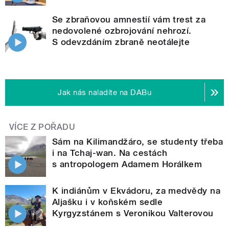
Se zbraňovou amnestií vám trest za
nedovolené ozbrojování nehrozí.
S odevzdáním zbraně neotálejte
Jak nás naladíte na DABu
VÍCE Z POŘADU
Sám na Kilimandžáro, se studenty třeba
i na Tchaj-wan. Na cestách
s antropologem Adamem Horálkem
K indiánům v Ekvádoru, za medvědy na
Aljašku i v koňském sedle
Kyrgyzstánem s Veronikou Valterovou