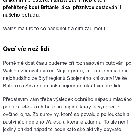
přehlížený kout Británie lákal příznivce cestování i
našeho pořadu.
Wales má určitě co nabídnout a čím zaujmout.
Ovcí víc než lidí
Poměrně dost času budeme při rozhlasovém putování po
Walesu věnovat ovcím. Nejen proto, že jich je na území
nejchudšího ze čtyř regionů Spojeného království Velké
Británie a Severního Irska nejméně třikrát víc než lidí.
Představím vám třeba výsledek dobrého nápadu mladého
podnikatele - arch balicího papíru, který je vyroben z
ovčího lejna. Ze suroviny, které se povaluje po loukách a
pastvinách celého Walesu a která je zdarma. To ale není
jediný příklad nápadité podnikatelské aktivity obyvatel