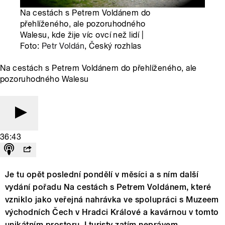
Na cestách s Petrem Voldánem do
přehlíženého, ale pozoruhodného
Walesu, kde žije víc ovcí než lidí |
Foto:
Petr Voldán
, Český rozhlas
Na cestách s Petrem Voldánem do přehlíženého, ale
pozoruhodného Walesu
36:43
Je tu opět poslední pondělí v měsíci a s ním další
vydání pořadu Na cestách s Petrem Voldánem, které
vzniklo jako veřejná nahrávka ve spolupráci s Muzeem
východních Čech v Hradci Králové a kavárnou v tomto
unikátním prostoru. I turisty zatím neprávem