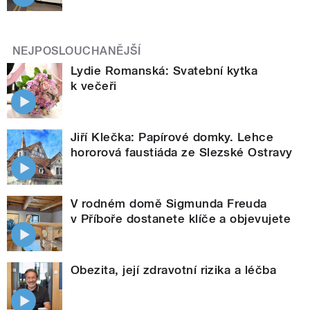
NEJPOSLOUCHANĚJŠÍ
Lydie Romanská: Svatební kytka
k večeři
Jiří Klečka: Papírové domky. Lehce
hororová faustiáda ze Slezské Ostravy
V rodném domě Sigmunda Freuda
v Příboře dostanete klíče a objevujete
Obezita, její zdravotní rizika a léčba