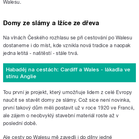
Walesu.
Domy ze slámy a lžíce ze dřeva
Na vlnách Českého rozhlasu se při cestování po Walesu
dostaneme i do míst, kde vznikla nová tradice a naopak
jedna letitá - naštěstí - stále trvá.
Habaděj na cestách: Cardiff a Wales - lákadla ve
stínu Anglie
Tou první je projekt, který umožňuje lidem z celé Evropy
naučit se stavět domy ze slámy. Což sice není novinka,
první takový dům měli postavit už v roce 1920 ve Francii,
ale zájem o neobvyklý stavební materiál roste až v
poslední době.
Ale cesty po Walesu mě zavedli i do dílny jedné