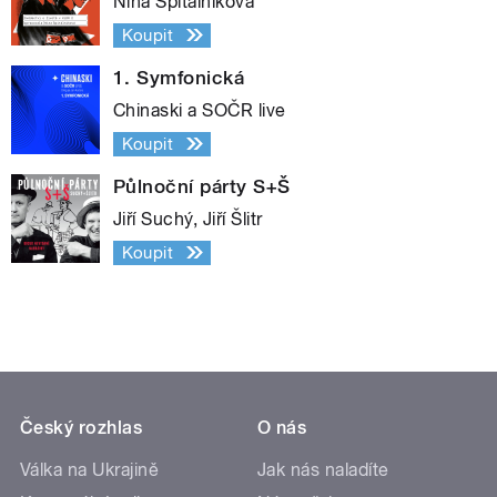
Nina Špitálníková
Koupit
1. Symfonická
Chinaski a SOČR live
Koupit
Půlnoční párty S+Š
Jiří Suchý, Jiří Šlitr
Koupit
Český rozhlas
O nás
Válka na Ukrajině
Jak nás naladíte