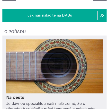
Jak nás naladíte na DABu
O POŘADU
Na cestě
Je dávnou specialitou naší malé země, že o
víkendech vyrážejí z měst trampové s nabalenými