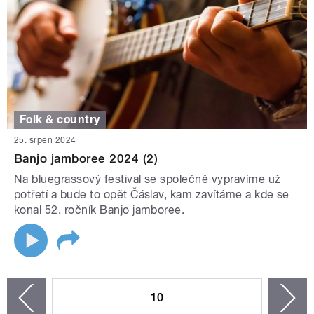
Folk & country
25. srpen 2024
Banjo jamboree 2024 (2)
Na bluegrassový festival se společně vypravíme už
potřetí a bude to opět Čáslav, kam zavítáme a kde se
konal 52. ročník Banjo jamboree.
STRÁNKY
10
n
zí