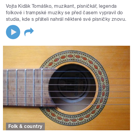
Vojta Kiďák Tomáško, muzikant, písničkář, legenda
folkové i trampské muziky se před časem vypravil do
studia, kde s přáteli nahrál některé své písničky znovu.
Folk & country