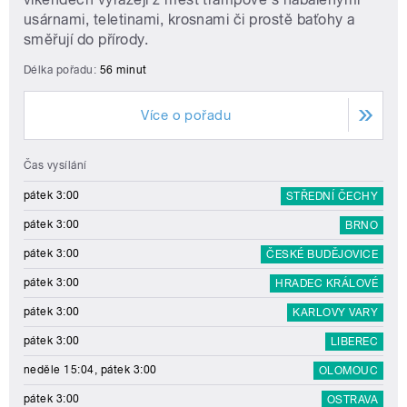
usárnami, teletinami, krosnami či prostě baťohy a
směřují do přírody.
Délka pořadu:
56 minut
Více o pořadu
Čas vysílání
pátek 3:00
STŘEDNÍ ČECHY
pátek 3:00
BRNO
pátek 3:00
ČESKÉ BUDĚJOVICE
pátek 3:00
HRADEC KRÁLOVÉ
pátek 3:00
KARLOVY VARY
pátek 3:00
LIBEREC
neděle 15:04, pátek 3:00
OLOMOUC
pátek 3:00
OSTRAVA