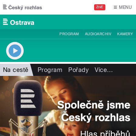
Přejít k hlavnímu obsahu
MENU
ŽIVĚ
PROGRAM
AUDIOARCHIV
KAMERY
Na cestě
Program
Pořady
Více
…