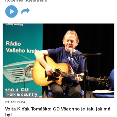
Robertem Křesťanem.
Folk & country
29. září 2024
Vojta Kiďák Tomáško: CD Všechno je tak, jak má
být