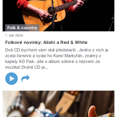
Folk & country
1. září 2024
Folkové novinky: Alishi a Red & White
Dvě CD bychom vám rádi představili . Jedno z nich je
zcela čerstvé a vydal ho Karel Markytán, známý z
kapely AG Flek. Jde o album sólové s názvem Je
muzika! Druhé CD je...