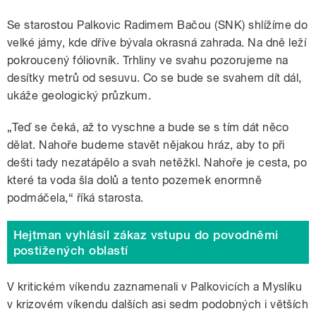
Se starostou Palkovic Radimem Bačou (SNK) shlížíme do
velké jámy, kde dříve bývala okrasná zahrada. Na dně leží
pokroucený fóliovník. Trhliny ve svahu pozorujeme na
desítky metrů od sesuvu. Co se bude se svahem dít dál,
ukáže geologický průzkum.
„Teď se čeká, až to vyschne a bude se s tím dát něco
dělat. Nahoře budeme stavět nějakou hráz, aby to při
dešti tady nezatápělo a svah netěžkl. Nahoře je cesta, po
které ta voda šla dolů a tento pozemek enormně
podmáčela,“ říká starosta.
Hejtman vyhlásil zákaz vstupu do povodněmi
postižených oblastí
V kritickém víkendu zaznamenali v Palkovicích a Myslíku
v krizovém víkendu dalších asi sedm podobných i větších