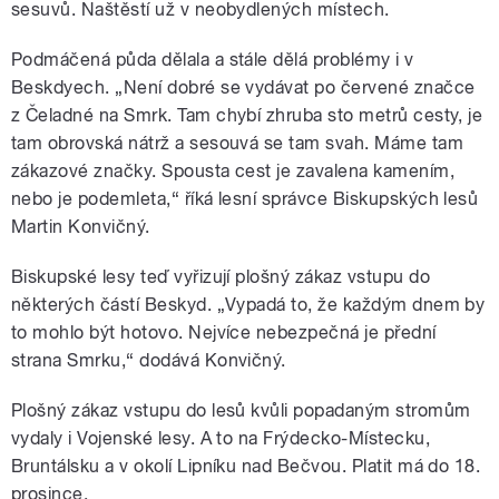
sesuvů. Naštěstí už v neobydlených místech.
Podmáčená půda dělala a stále dělá problémy i v
Beskdyech. „Není dobré se vydávat po červené značce
z Čeladné na Smrk. Tam chybí zhruba sto metrů cesty, je
tam obrovská nátrž a sesouvá se tam svah. Máme tam
zákazové značky. Spousta cest je zavalena kamením,
nebo je podemleta,“ říká lesní správce Biskupských lesů
Martin Konvičný.
Biskupské lesy teď vyřizují plošný zákaz vstupu do
některých částí Beskyd. „Vypadá to, že každým dnem by
to mohlo být hotovo. Nejvíce nebezpečná je přední
strana Smrku,“ dodává Konvičný.
Plošný zákaz vstupu do lesů kvůli popadaným stromům
vydaly i Vojenské lesy. A to na Frýdecko-Místecku,
Bruntálsku a v okolí Lipníku nad Bečvou. Platit má do 18.
prosince.