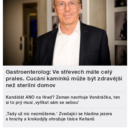
Gastroenterolog: Ve střevech máte celý
prales. Cucání kamínků může být zdravější
než sterilní domov
Kandidát ANO na Hrad? Zeman navrhuje Vondráčka, ten
si to prý musí ‚vyříkat sám se sebou‘
‚Tady už nic nezmůžeme.‘ Zvedající se hladina jezera
s hrochy a krokodýly ohrožuje tisíce Keňanů