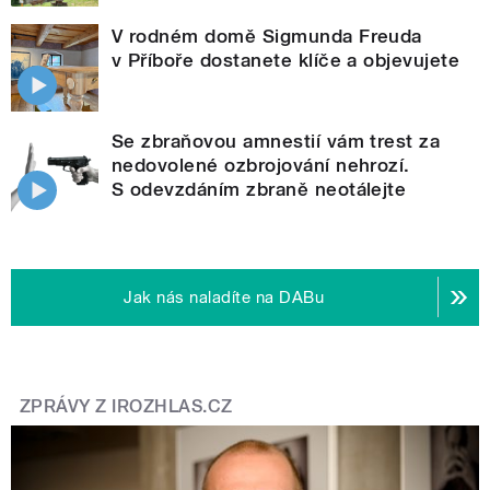
V rodném domě Sigmunda Freuda
v Příboře dostanete klíče a objevujete
Se zbraňovou amnestií vám trest za
nedovolené ozbrojování nehrozí.
S odevzdáním zbraně neotálejte
Jak nás naladíte na DABu
ZPRÁVY Z IROZHLAS.CZ