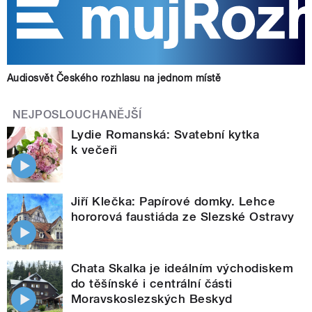
Audiosvět Českého rozhlasu na jednom místě
NEJPOSLOUCHANĚJŠÍ
Lydie Romanská: Svatební kytka
k večeři
Jiří Klečka: Papírové domky. Lehce
hororová faustiáda ze Slezské Ostravy
Chata Skalka je ideálním východiskem
do těšínské i centrální části
Moravskoslezských Beskyd