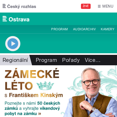
Přejít k hlavnímu obsahu
MENU
ŽIVĚ
PROGRAM
AUDIOARCHIV
KAMERY
Regionální
Program
Pořady
Více
…