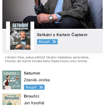
Setkání s Karlem Čapkem
Koupit
Literární fikce, pokus přiblížit literární nadsázkou spisovatele,
filozofa, ale hlavně člověka Karla Čapka trochu jinou formou.
Saturnin
Zdeněk Jirotka
Koupit
Broučci
Jan Karafiát