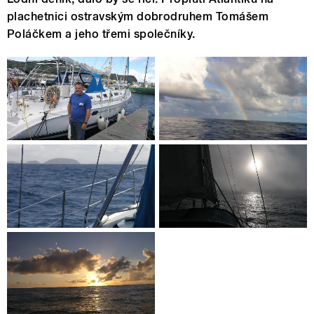
plachetnici ostravským dobrodruhem Tomášem
Poláčkem a jeho třemi společníky.