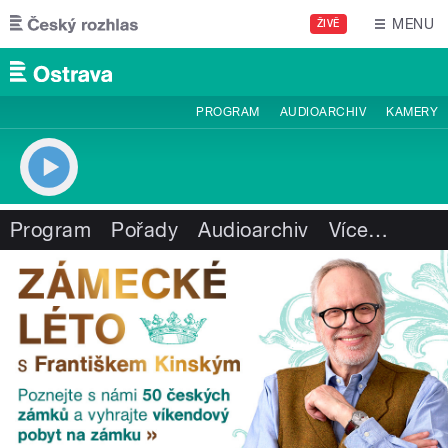
Přejít k hlavnímu obsahu
MENU
ŽIVĚ
PROGRAM
AUDIOARCHIV
KAMERY
Program
Pořady
Audioarchiv
Více
…