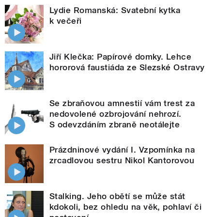
Lydie Romanská: Svatební kytka
k večeři
Jiří Klečka: Papírové domky. Lehce
hororová faustiáda ze Slezské Ostravy
Se zbraňovou amnestií vám trest za
nedovolené ozbrojování nehrozí.
S odevzdáním zbraně neotálejte
Prázdninové vydání I. Vzpomínka na
zrcadlovou sestru Nikol Kantorovou
Stalking. Jeho obětí se může stát
kdokoli, bez ohledu na věk, pohlaví či