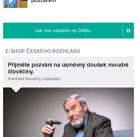
postavení
Jak nás naladíte na DABu
E-SHOP ČESKÉHO ROZHLASU
Přijměte pozvání na úsměvný doušek moudré
člověčiny.
František Novotný, moderátor