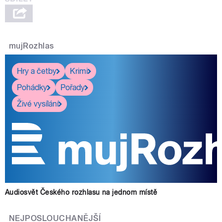
mujRozhlas
Hry a četby
Krimi
Pohádky
Pořady
Živé vysílání
Audiosvět Českého rozhlasu na jednom místě
NEJPOSLOUCHANĚJŠÍ