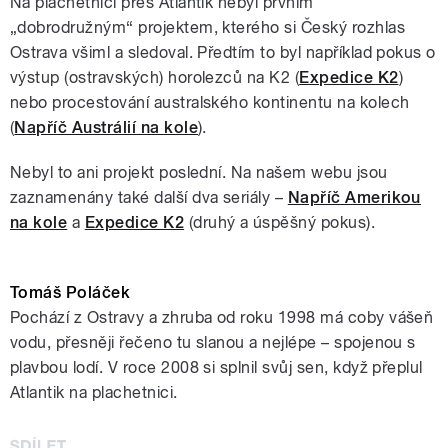
Na plachetnici přes Atlantik nebyl prvním
„dobrodružným“ projektem, kterého si Český rozhlas
Ostrava všiml a sledoval. Předtím to byl například pokus o
výstup (ostravských) horolezců na K2 (
Expedice K2
)
nebo procestování australského kontinentu na kolech
(
Napříč Austrálií na kole
).
Nebyl to ani projekt poslední. Na našem webu jsou
zaznamenány také další dva seriály –
Napříč Amerikou
na kole
a
Expedice K2
(druhý a úspěšný pokus).
Tomáš Poláček
Pochází z Ostravy a zhruba od roku 1998 má coby vášeň
vodu, přesněji řečeno tu slanou a nejlépe – spojenou s
plavbou lodí. V roce 2008 si splnil svůj sen, když přeplul
Atlantik na plachetnici.