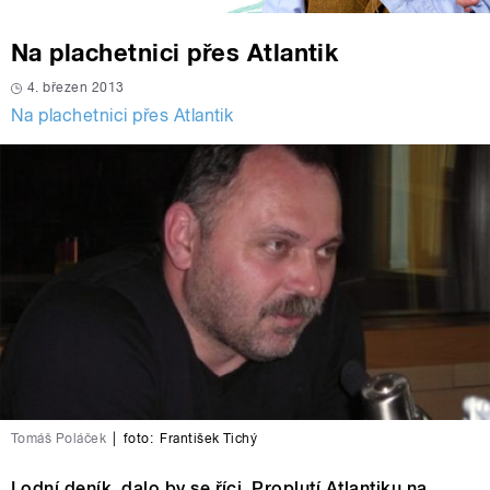
Na plachetnici přes Atlantik
4. březen 2013
Na plachetnici přes Atlantik
Tomáš Poláček
|
foto:
František Tichý
Lodní deník, dalo by se říci. Proplutí Atlantiku na