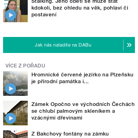
Stalking. Jeho obětí se může stát
kdokoli, bez ohledu na věk, pohlaví či
postavení
Jak nás naladíte na DABu
VÍCE Z POŘADU
Hromnické červené jezírko na Plzeňsku
je přírodní památka i...
Zámek Opočno ve východních Čechách
se chlubí palmovým skleníkem a
vzácnými dřevinami
Z Bakchovy fontány na zámku