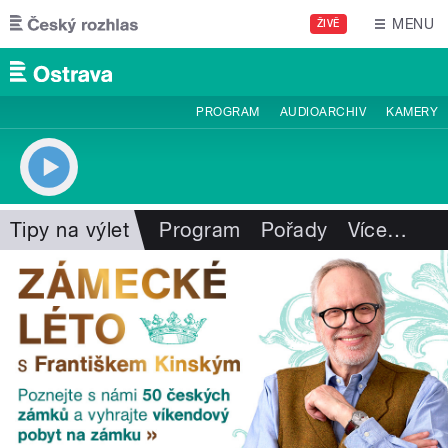
Přejít k hlavnímu obsahu
MENU
ŽIVĚ
PROGRAM
AUDIOARCHIV
KAMERY
Tipy na výlet
Program
Pořady
Více
…