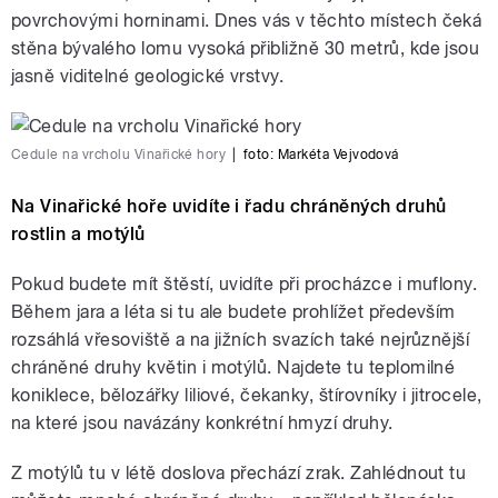
povrchovými horninami. Dnes vás v těchto místech čeká
stěna bývalého lomu vysoká přibližně 30 metrů, kde jsou
jasně viditelné geologické vrstvy.
Cedule na vrcholu Vinařické hory
|
foto:
Markéta Vejvodová
Na Vinařické hoře uvidíte i řadu chráněných druhů
rostlin a motýlů
Pokud budete mít štěstí, uvidíte při procházce i muflony.
Během jara a léta si tu ale budete prohlížet především
rozsáhlá vřesoviště a na jižních svazích také nejrůznější
chráněné druhy květin i motýlů. Najdete tu teplomilné
koniklece, bělozářky liliové, čekanky, štírovníky i jitrocele,
na které jsou navázány konkrétní hmyzí druhy.
Z motýlů tu v létě doslova přechází zrak. Zahlédnout tu