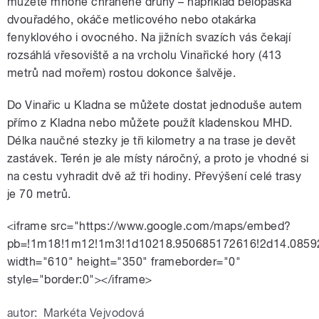
můžete mnohé chráněné druhy – například bělopáska
dvouřadého, okáče metlicového nebo otakárka
fenyklového i ovocného. Na jižních svazích vás čekají
rozsáhlá vřesoviště a na vrcholu Vinařické hory (413
metrů nad mořem) rostou dokonce šalvěje.
Do Vinařic u Kladna se můžete dostat jednoduše autem
přímo z Kladna nebo můžete použít kladenskou MHD.
Délka naučné stezky je tři kilometry a na trase je devět
zastávek. Terén je ale místy náročný, a proto je vhodné si
na cestu vyhradit dvě až tři hodiny. Převýšení celé trasy
je 70 metrů.
<iframe src="https://www.google.com/maps/embed?
pb=!1m18!1m12!1m3!1d10218.950685172616!2d14.0859
width="610" height="350" frameborder="0"
style="border:0"></iframe>
autor:
Markéta Vejvodová