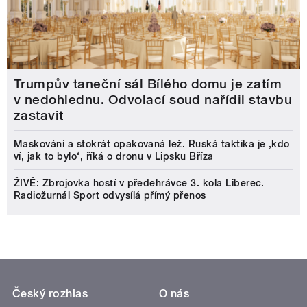
Trumpův taneční sál Bílého domu je zatím
v nedohlednu. Odvolací soud nařídil stavbu
zastavit
Maskování a stokrát opakovaná lež. Ruská taktika je ‚kdo
ví, jak to bylo‘, říká o dronu v Lipsku Bříza
ŽIVĚ: Zbrojovka hostí v předehrávce 3. kola Liberec.
Radiožurnál Sport odvysílá přímý přenos
Český rozhlas
O nás