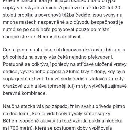
Právě Vinařická hora je nejlepší ukázkou tohoto typu
sopky v českých zemích. A protože tu až do 80. let 20.
století probíhala povrchová těžba čediče, jsou svahy na
mnoha místech nezpevněné a z důvodu bezpečnosti je
nutné se po celé hoře pohybovat pouze po místní
naučné stezce. Nemusíte ale litovat.
Cesta je na mnoha úsecích lemovaná krásnými břízami a
při pohledu na svahy vás čeká nejedno překvapení.
Postupně se odkrývají pohledy na střídavě uložené vrstvy
čediče, vyvrženého popela a ztuhlé lávy z doby, kdy byla
sopka ještě aktivní. Tmavě šedý čedič a zlatavá až místy
oranžová ztuhlá láva (přesněji tuf) místy vytvářejí zajímavé
barevné kombinace.
Naučná stezka vás po západojižním svahu přivede přímo
na dno lomu, kde je vidět celý bývalý kráter sopky.
Během sopečné aktivity tu totiž vznikla puklina hluboká
asi 700 metrů, která se postupem doby vyplňovala