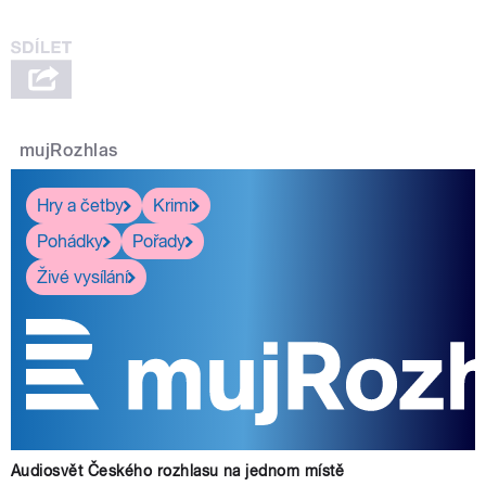
mujRozhlas
Hry a četby
Krimi
Pohádky
Pořady
Živé vysílání
Audiosvět Českého rozhlasu na jednom místě