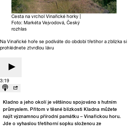
Cesta na vrchol Vinařické horky |
Foto: Markéta Vejvodová, Český
rozhlas
Na Vinařické hoře se podíváte do období třetihor a zblízka si
prohlédnete ztvrdlou lávu
3:19
Kladno a jeho okolí je většinou spojováno s hutním
průmyslem. Přitom v těsné blízkosti Kladna můžete
najít významnou přírodní památku – Vinařickou horu.
Jde o vyhaslou třetihorní sopku složenou ze