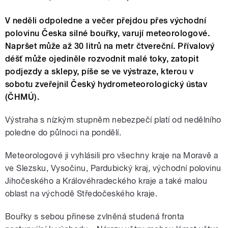
V neděli odpoledne a večer přejdou přes východní
polovinu Česka silné bouřky, varují meteorologové.
Napršet může až 30 litrů na metr čtvereční. Přívalový
déšť může ojediněle rozvodnit malé toky, zatopit
podjezdy a sklepy, píše se ve výstraze, kterou v
sobotu zveřejnil Český hydrometeorologický ústav
(ČHMÚ).
Výstraha s nízkým stupněm nebezpečí platí od nedělního
poledne do půlnoci na pondělí.
Meteorologové ji vyhlásili pro všechny kraje na Moravě a
ve Slezsku, Vysočinu, Pardubický kraj, východní polovinu
Jihočeského a Královéhradeckého kraje a také malou
oblast na východě Středočeského kraje.
Bouřky s sebou přinese zvlněná studená fronta