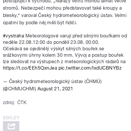
postupující k východu. „Nárazy větru mohou lámat větve
stromů. Nebezpečí mohou představovat také kroupy a
blesky,“ varoval Český hydrometeorologický ústav. Velmi
opatrní by podle něj měli být řidiči.
#vystraha
Meteorologové varují před silnými bouřkami od
neděle 22.08.12:00 do pondělí 23.08. 00:00.
Očekává se ojedinělý výskyt silných bouřek se
srážkovými úhrny kolem 30 mm. Vývoj a postup bouřek
lze sledovat na výstupech z meteorologických radarů na
https://t.co/EEh5QxnJea
pic.twitter.com/IxdUCBNYBz
— Český hydrometeorologický ústav (ČHMÚ)
(@CHMUCHMI)
August 21, 2021
zdroj:
ČTK