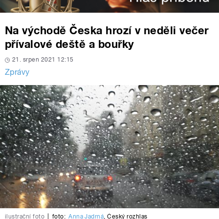
Na východě Česka hrozí v neděli večer
přívalové deště a bouřky
21. srpen 2021 12:15
Zprávy
ilustrační foto
|
foto:
Anna Jadrná
,
Český rozhlas