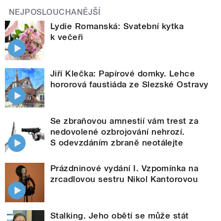
NEJPOSLOUCHANĚJŠÍ
Lydie Romanská: Svatební kytka
k večeři
Jiří Klečka: Papírové domky. Lehce
hororová faustiáda ze Slezské Ostravy
Se zbraňovou amnestií vám trest za
nedovolené ozbrojování nehrozí.
S odevzdáním zbraně neotálejte
Prázdninové vydání I. Vzpomínka na
zrcadlovou sestru Nikol Kantorovou
Stalking. Jeho obětí se může stát