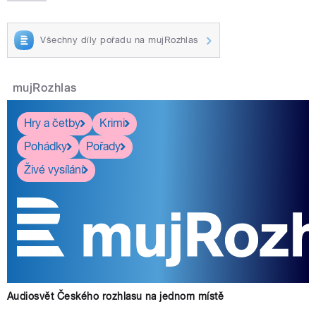
Všechny díly pořadu na mujRozhlas
mujRozhlas
Hry a četby
Krimi
Pohádky
Pořady
Živé vysílání
Audiosvět Českého rozhlasu na jednom místě