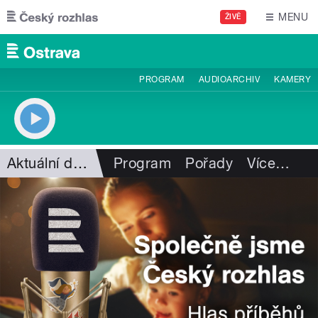
Přejít k hlavnímu obsahu
MENU
ŽIVĚ
PROGRAM
AUDIOARCHIV
KAMERY
Aktuální dění
Program
Pořady
Více
…