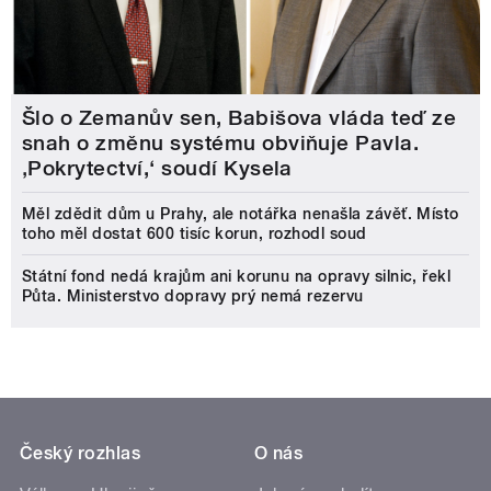
Šlo o Zemanův sen, Babišova vláda teď ze
snah o změnu systému obviňuje Pavla.
‚Pokrytectví,‘ soudí Kysela
Měl zdědit dům u Prahy, ale notářka nenašla závěť. Místo
toho měl dostat 600 tisíc korun, rozhodl soud
Státní fond nedá krajům ani korunu na opravy silnic, řekl
Půta. Ministerstvo dopravy prý nemá rezervu
Český rozhlas
O nás