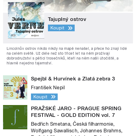
Tajuplný ostrov
Koupit
Lincolnův ostrov nikdo nikdy na mapě nenašel, a přece ho znají lidé
na celém světě. Už déle než sto třicet let na něm prožívají
dobrodružství s pěticí trosečníků, kteří na něm našli útočiště, a
hlavně nejedno tajemství.
Spejbl & Hurvínek a Zlatá zebra 3
František Nepil
Koupit
PRAŽSKÉ JARO - PRAGUE SPRING
FESTIVAL - GOLD EDITION vol. 7
Bedřich Smetana, Česká filharmonie,
Wolfgang Sawallisch, Johannes Brahms,