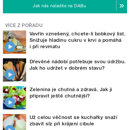
Jak nás naladíte na DABu
VÍCE Z POŘADU
Vavřín vznešený, chcete-li bobkový list.
Snižuje hladinu cukru v krvi a pomáhá
i při revmatu
Dřevěné nádobí potřebuje svou údržbu.
Jak ho udržet v dobrém stavu?
Zelenina je chutná a zdravá. Jak ji
připravit ještě chutnější?
Už celou věčnost se kuchařky snaží
zbavit slz při krájení cibule