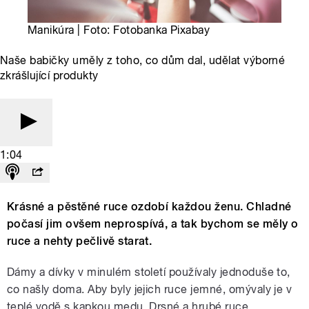
Manikúra | Foto: Fotobanka Pixabay
Naše babičky uměly z toho, co dům dal, udělat výborné
zkrášlující produkty
1:04
Krásné a pěstěné ruce ozdobí každou ženu. Chladné
počasí jim ovšem neprospívá, a tak bychom se měly o
ruce a nehty pečlivě starat.
Dámy a dívky v minulém století používaly jednoduše to,
co našly doma. Aby byly jejich ruce jemné, omývaly je v
teplé vodě s kapkou medu. Drsné a hrubé ruce