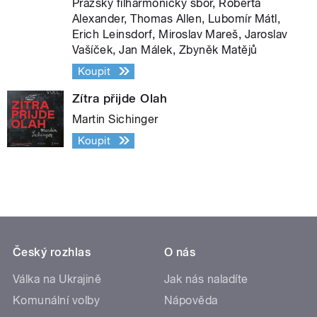
Pražský filharmonický sbor, Roberta
Alexander, Thomas Allen, Lubomír Mátl,
Erich Leinsdorf, Miroslav Mareš, Jaroslav
Vašíček, Jan Málek, Zbyněk Matějů
Koupit
Zítra přijde Olah
Martin Sichinger
Koupit
Český rozhlas
O nás
Válka na Ukrajině
Jak nás naladíte
Komunální volby
Nápověda