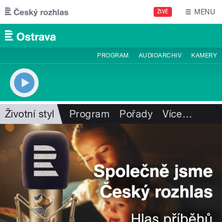
Přejít k hlavnímu obsahu
MENU
ŽIVĚ
PROGRAM
AUDIOARCHIV
KAMERY
Životní styl
Program
Pořady
Více
…