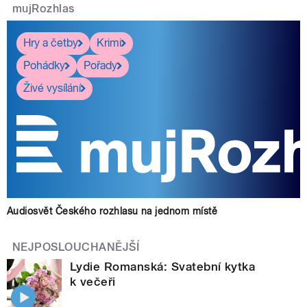
mujRozhlas
Hry a četby
Krimi
Pohádky
Pořady
Živé vysílání
Audiosvět Českého rozhlasu na jednom místě
NEJPOSLOUCHANĚJŠÍ
Lydie Romanská: Svatební kytka
k večeři