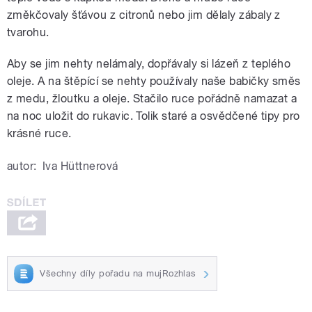
změkčovaly šťávou z citronů nebo jim dělaly zábaly z
tvarohu.
Aby se jim nehty nelámaly, dopřávaly si lázeň z teplého
oleje. A na štěpící se nehty používaly naše babičky směs
z medu, žloutku a oleje. Stačilo ruce pořádně namazat a
na noc uložit do rukavic. Tolik staré a osvědčené tipy pro
krásné ruce.
autor:
Iva Hüttnerová
Všechny díly pořadu na mujRozhlas