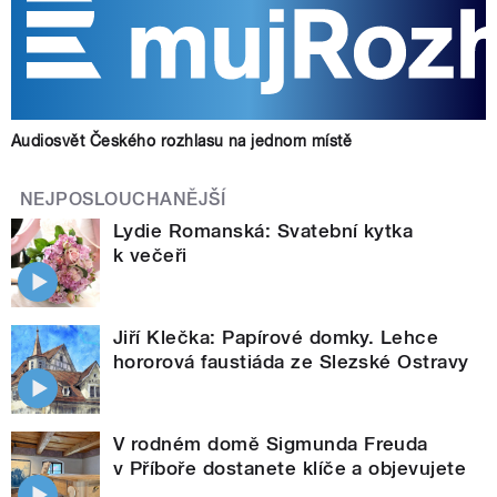
Audiosvět Českého rozhlasu na jednom místě
NEJPOSLOUCHANĚJŠÍ
Lydie Romanská: Svatební kytka
k večeři
Jiří Klečka: Papírové domky. Lehce
hororová faustiáda ze Slezské Ostravy
V rodném domě Sigmunda Freuda
v Příboře dostanete klíče a objevujete