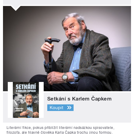
Setkání s Karlem Čapkem
Koupit
Literární fikce, pokus přiblížit literární nadsázkou spisovatele,
filozofa, ale hlavně člověka Karla Čapka trochu jinou formou.