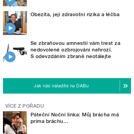
Obezita, její zdravotní rizika a léčba
Se zbraňovou amnestií vám trest za
nedovolené ozbrojování nehrozí.
S odevzdáním zbraně neotálejte
Jak nás naladíte na DABu
VÍCE Z POŘADU
Páteční Noční linka: Můj brácha má
príma bráchu...