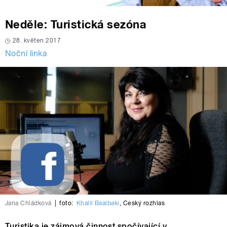
Neděle: Turistická sezóna
28. květen 2017
Noční linka
Jana Chládková
|
foto:
Khalil Baalbaki
,
Český rozhlas
Turistika je zájmová činnost spočívající v