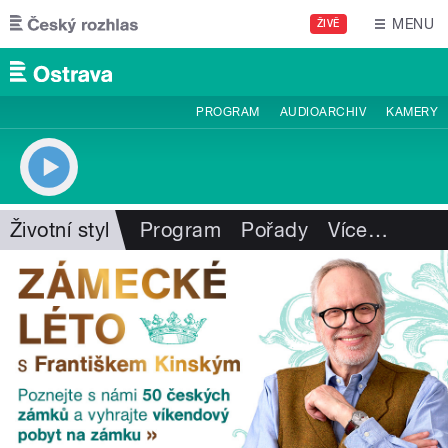
Přejít k hlavnímu obsahu
MENU
ŽIVĚ
PROGRAM
AUDIOARCHIV
KAMERY
Životní styl
Program
Pořady
Více
…