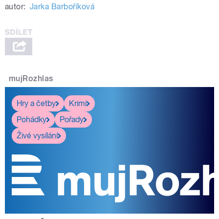
autor:
Jarka Barboříková
mujRozhlas
Hry a četby
Krimi
Pohádky
Pořady
Živé vysílání