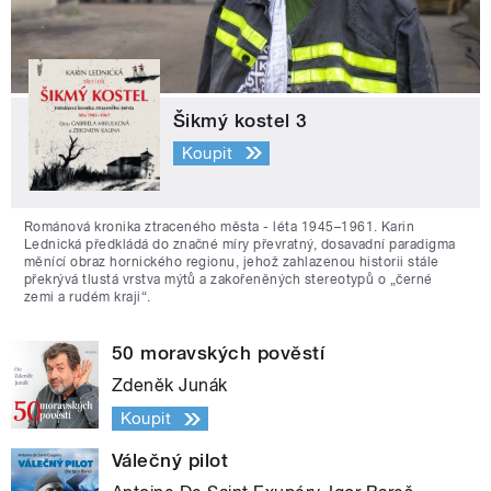
Šikmý kostel 3
Koupit
Románová kronika ztraceného města - léta 1945–1961. Karin
Lednická předkládá do značné míry převratný, dosavadní paradigma
měnící obraz hornického regionu, jehož zahlazenou historii stále
překrývá tlustá vrstva mýtů a zakořeněných stereotypů o „černé
zemi a rudém kraji“.
50 moravských pověstí
Zdeněk Junák
Koupit
Válečný pilot