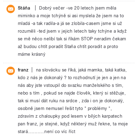
|
Stáňa
Dobrý večer -ve 20 letech jsem měla
miminko a moje tchýně si asi myslela že jsem na to
mladá -a tak radila-a já se zlobila-casem jsme si už
rozuměli -ted jsem v jejich letech taky tchýne a když
se mě něco nelíbí tak si říkám STOP neradim čekam
až budou chtít poradit Staňa chtít poradit a proto
máme krásný
|
franz
na slovácku se říká, jaká mamka, taká katka,
kdo z nás je dokonalý ? to rozhodnutí je jen a jen na
nás aby jste vstoupil do svazku manželského s tím,
nebo s tím , pokud se najde člověk, který si stěžuje,
tak si musí dát ruku na srdce , zda i on je dokonalý,
osobně jsem nemusel řešit tyto " problémy ",
zdravím z chaloupky pod lesem v bílých karpatech
pan franz, je stejné, když některý muž řekne, ta moje
stará............není co víc říct