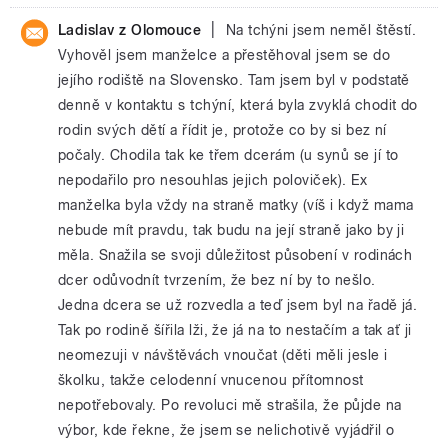
|
Ladislav z Olomouce
Na tchýni jsem neměl štěstí.
Vyhověl jsem manželce a přestěhoval jsem se do
jejího rodiště na Slovensko. Tam jsem byl v podstatě
denně v kontaktu s tchýní, která byla zvyklá chodit do
rodin svých dětí a řídit je, protože co by si bez ní
počaly. Chodila tak ke třem dcerám (u synů se jí to
nepodařilo pro nesouhlas jejich poloviček). Ex
manželka byla vždy na straně matky (víš i když mama
nebude mít pravdu, tak budu na její straně jako by ji
měla. Snažila se svoji důležitost působení v rodinách
dcer odůvodnít tvrzením, že bez ní by to nešlo.
Jedna dcera se už rozvedla a teď jsem byl na řadě já.
Tak po rodině šířila lži, že já na to nestačím a tak ať ji
neomezuji v návštěvách vnoučat (děti měli jesle i
školku, takže celodenní vnucenou přítomnost
nepotřebovaly. Po revoluci mě strašila, že půjde na
výbor, kde řekne, že jsem se nelichotivě vyjádřil o