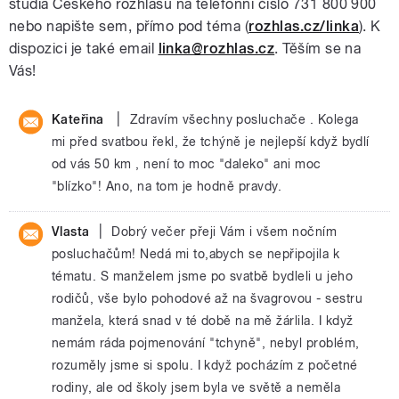
studia Českého rozhlasu na telefonní číslo 731 800 900
nebo napište sem, přímo pod téma (
rozhlas.cz/linka
). K
dispozici je také email
linka@rozhlas.cz
. Těším se na
Vás!
|
Kateřina
Zdravím všechny posluchače . Kolega
mi před svatbou řekl, že tchýně je nejlepší když bydlí
od vás 50 km , není to moc "daleko" ani moc
"blízko"! Ano, na tom je hodně pravdy.
|
Vlasta
Dobrý večer přeji Vám i všem nočním
posluchačům! Nedá mi to,abych se nepřipojila k
tématu. S manželem jsme po svatbě bydleli u jeho
rodičů, vše bylo pohodové až na švagrovou - sestru
manžela, která snad v té době na mě žárlila. I když
nemám ráda pojmenování "tchyně", nebyl problém,
rozuměly jsme si spolu. I když pocházím z početné
rodiny, ale od školy jsem byla ve světě a neměla