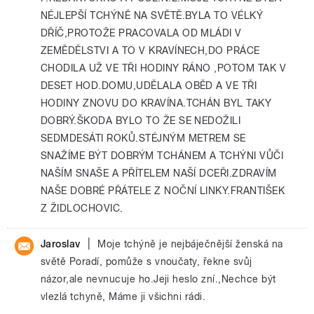
NÉJLEPŠÍ TCHÝNĚ NA SVĚTĚ.BYLA TO VÉLKÝ
DŘÍČ,PROTOŽE PRACOVALA OD MLÁDI V
ZEMĚDĚLSTVI A TO V KRAVÍNECH,DO PRÁCE
CHODILA UŽ VE TŘI HODINY RÁNO ,POTOM TAK V
DESET HOD.DOMU,UDĚLALA OBĚD A VE TŘI
HODINY ZNOVU DO KRAVÍNA.TCHÁN BYL TAKY
DOBRÝ.ŠKODA BYLO TO ŽE SE NEDOŽILI
SEDMDESÁTI ROKŮ.STÉJNÝM METREM SE
SNAŽÍME BÝT DOBRÝM TCHÁNEM A TCHÝNI VŮČI
NAŠÍM SNAŠE A PŘÍTELEM NAŠÍ DCEŘI.ZDRAVÍM
NAŠE DOBRÉ PŘÁTELE Z NOČNÍ LINKY.FRANTIŠEK
Z ŽIDLOCHOVIC.
|
Jaroslav
Moje tchýně je nejbáječnější ženská na
světě Poradí, pomůže s vnoučaty, řekne svůj
názor,ale nevnucuje ho.Jeji heslo zní.,Nechce být
vlezlá tchyně, Máme ji všichni rádi.