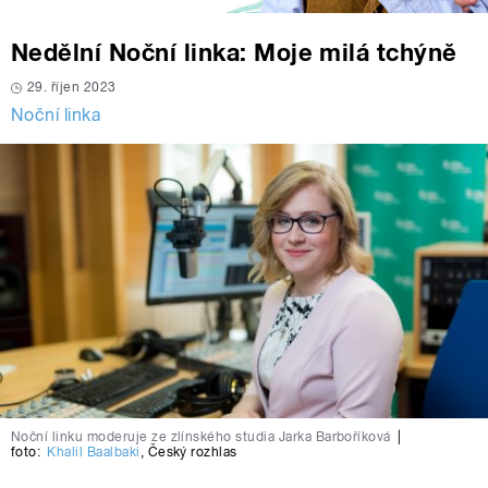
Nedělní Noční linka: Moje milá tchýně
29. říjen 2023
Noční linka
Noční linku moderuje ze zlínského studia Jarka Barboříková
|
foto:
Khalil Baalbaki
,
Český rozhlas