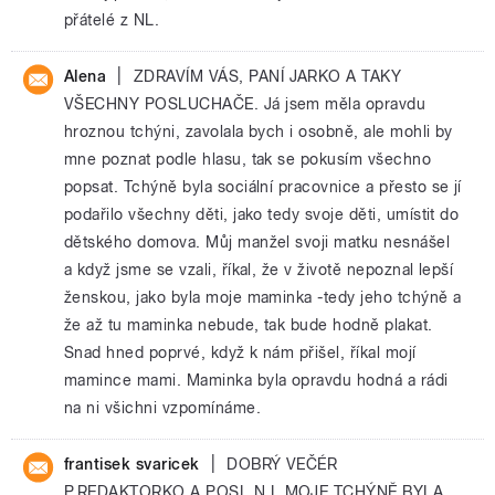
přátelé z NL.
|
Alena
ZDRAVÍM VÁS, PANÍ JARKO A TAKY
VŠECHNY POSLUCHAČE. Já jsem měla opravdu
hroznou tchýni, zavolala bych i osobně, ale mohli by
mne poznat podle hlasu, tak se pokusím všechno
popsat. Tchýně byla sociální pracovnice a přesto se jí
podařilo všechny děti, jako tedy svoje děti, umístit do
dětského domova. Můj manžel svoji matku nesnášel
a když jsme se vzali, říkal, že v životě nepoznal lepší
ženskou, jako byla moje maminka -tedy jeho tchýně a
že až tu maminka nebude, tak bude hodně plakat.
Snad hned poprvé, když k nám přišel, říkal mojí
mamince mami. Maminka byla opravdu hodná a rádi
na ni všichni vzpomínáme.
|
frantisek svaricek
DOBRÝ VEČÉR
P.REDAKTORKO A POSL.N.L.MOJE TCHÝNĚ BYLA