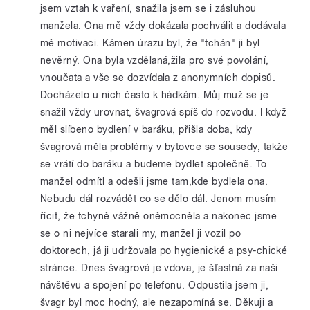
jsem vztah k vaření, snažila jsem se i zásluhou
manžela. Ona mě vždy dokázala pochválit a dodávala
mě motivaci. Kámen úrazu byl, že "tchán" ji byl
nevěrný. Ona byla vzdělaná,žila pro své povolání,
vnoučata a vše se dozvídala z anonymních dopisů.
Docházelo u nich často k hádkám. Můj muž se je
snažil vždy urovnat, švagrová spíš do rozvodu. I když
měl slíbeno bydlení v baráku, přišla doba, kdy
švagrová měla problémy v bytovce se sousedy, takže
se vrátí do baráku a budeme bydlet společně. To
manžel odmítl a odešli jsme tam,kde bydlela ona.
Nebudu dál rozvádět co se dělo dál. Jenom musím
řícit, že tchyně vážně oněmocněla a nakonec jsme
se o ni nejvíce starali my, manžel ji vozil po
doktorech, já ji udržovala po hygienické a psy-chické
stránce. Dnes švagrová je vdova, je šťastná za naši
návštěvu a spojení po telefonu. Odpustila jsem ji,
švagr byl moc hodný, ale nezapomíná se. Děkuji a