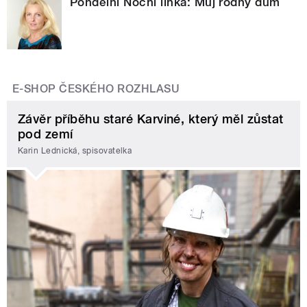
Pondělní Noční linka: Můj rodný dům
E-SHOP ČESKÉHO ROZHLASU
Závěr příběhu staré Karviné, který měl zůstat
pod zemí
Karin Lednická, spisovatelka