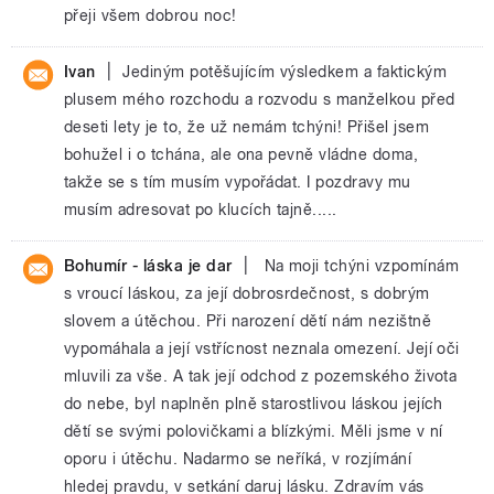
přeji všem dobrou noc!
|
Ivan
Jediným potěšujícím výsledkem a faktickým
plusem mého rozchodu a rozvodu s manželkou před
deseti lety je to, že už nemám tchýni! Přišel jsem
bohužel i o tchána, ale ona pevně vládne doma,
takže se s tím musím vypořádat. I pozdravy mu
musím adresovat po klucích tajně.....
|
Bohumír - láska je dar
Na moji tchýni vzpomínám
s vroucí láskou, za její dobrosrdečnost, s dobrým
slovem a útěchou. Při narození dětí nám nezištně
vypomáhala a její vstřícnost neznala omezení. Její oči
mluvili za vše. A tak její odchod z pozemského života
do nebe, byl naplněn plně starostlivou láskou jejích
dětí se svými polovičkami a blízkými. Měli jsme v ní
oporu i útěchu. Nadarmo se neříká, v rozjímání
hledej pravdu, v setkání daruj lásku. Zdravím vás