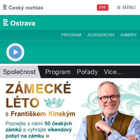
Přejít k hlavnímu obsahu
MENU
ŽIVĚ
PROGRAM
AUDIOARCHIV
KAMERY
Společnost
Program
Pořady
Více
…