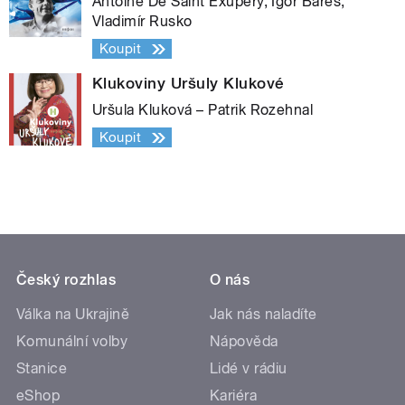
Antoine De Saint Exupéry, Igor Bareš,
Vladimír Rusko
Koupit
Klukoviny Uršuly Klukové
Uršula Kluková – Patrik Rozehnal
Koupit
Český rozhlas
O nás
Válka na Ukrajině
Jak nás naladíte
Komunální volby
Nápověda
Stanice
Lidé v rádiu
eShop
Kariéra