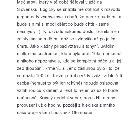
Mečiarovi, který v té době šéfoval vládě na
Slovensku. Logicky se snažila mě dotlačit k rozvodu
(argumenty vychvalovala dceři, že peníze bude mít a
bude s nimi si moci dělat co bude chtít - samé
nesmysly...). K rozvodu nakonec došlo, bránila mě i
za stykání se s dětmi, což se vylepšilo až po jejím
úmrtí. Jako kladný případ vztahu s tchyní, uvádím
matku mé sestřenice, která byla přes 10let nemocná
a nikoho nepoznávala, kde se kompletní péče ujal její
zeď (koupání, krmení...). Jeho zásluhou bylo i to, že
se dožila 100 let. Takže je třeba vždy zvážit zdali třetí
osoba (nemusí to být jen tchýně) nebude oslabovat
vztah rodičů k dětem a řešit to nejen až už to bude
neúnosné. Krásný nedělní večer, noc s NL a ranní
probuzení už o hodinu později z hlediska zimního
času přeje všem Ladislav z Olomouce