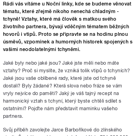
Rádi vás vítáme u Noční linky, kde se budeme věnovat
tématu, které zřejmě nikoho nenechá chladným -
tchyně! Vztahy, které má člověk s matkou svého
životního partnera, bývají vděčným tématem běžných
hovorů i vtipů. Proto se připravte se na hodinu plnou
úsměvů, vzpomínek a humorných historek spojených s
vašimi neodolatelnými tchyněmi.
Jaké byly nebo jaké jsou? Jaké jste měli nebo máte
vztahy? Proč si myslíte, že vzniká tolik vtipů o tchyních?
Jaké jsou vaše oblíbené rady, které jste od tchyně
dostali? Byly žádané? Která slova nebo fráze se vám
vryly nejvíce do paměti? Jaký je váš tajný recept na
harmonický vztah s tchyní, který byste chtěli sdílet s
ostatními? Pojďte nám představit maminku vašeho
partnera.
Svůj příběh zavolejte Jarce Barboříkové do zlínského