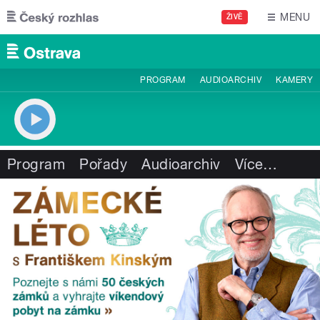
Přejít k hlavnímu obsahu
MENU
ŽIVĚ
PROGRAM
AUDIOARCHIV
KAMERY
Program
Pořady
Audioarchiv
Více
…