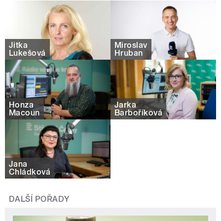
Jitka
Miroslav
Lukešová
Hruban
Honza
Jarka
Macoun
Barboříková
Jana
Chládková
DALŠÍ POŘADY