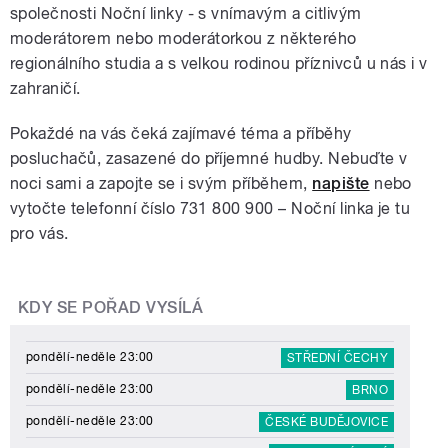
společnosti Noční linky - s vnímavým a citlivým
moderátorem nebo moderátorkou z některého
regionálního studia a s velkou rodinou příznivců u nás i v
zahraničí.
Pokaždé na vás čeká zajímavé téma a příběhy
posluchačů, zasazené do příjemné hudby. Nebuďte v
noci sami a zapojte se i svým příběhem,
napište
nebo
vytočte telefonní číslo 731 800 900 – Noční linka je tu
pro vás.
KDY SE POŘAD VYSÍLÁ
pondělí-neděle 23:00
STŘEDNÍ ČECHY
pondělí-neděle 23:00
BRNO
pondělí-neděle 23:00
ČESKÉ BUDĚJOVICE