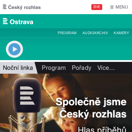
Přejít k hlavnímu obsahu
MENU
ŽIVĚ
PROGRAM
AUDIOARCHIV
KAMERY
Noční linka
Program
Pořady
Více
…