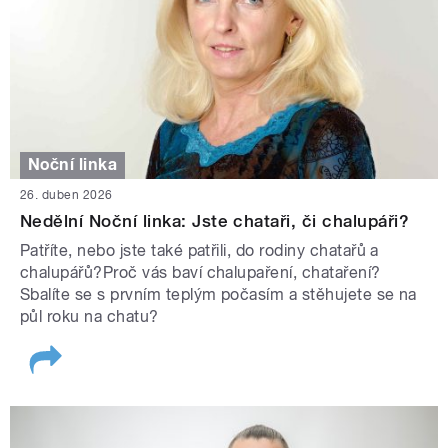
Noční linka
26. duben 2026
Nedělní Noční linka: Jste chataři, či chalupáři?
Patříte, nebo jste také patřili, do rodiny chatařů a
chalupářů?Proč vás baví chalupaření, chataření?
Sbalíte se s prvním teplým počasím a stěhujete se na
půl roku na chatu?