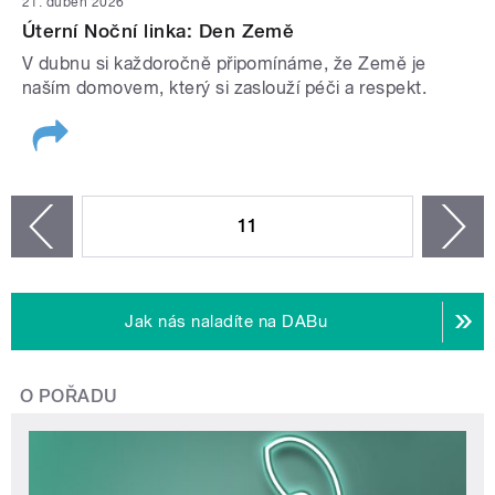
21. duben 2026
Úterní Noční linka: Den Země
V dubnu si každoročně připomínáme, že Země je
naším domovem, který si zaslouží péči a respekt.
STRÁNKY
11
n
zí
Jak nás naladíte na DABu
O POŘADU