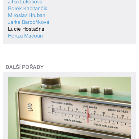
Jitka Lukešová
Borek Kapitančik
Miroslav Hruban
Jarka Barboříková
Lucie Hostačná
Honza Macoun
DALŠÍ POŘADY