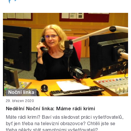
Noční linka
29. březen 2020
Nedělní Noční linka: Máme rádi krimi
Máte rádi krimi? Baví vás sledovat práci vyšetřovatelů,
byť jen třeba na televizní obrazovce? Chtěli jste se
třeba někdy stát samotnými vyšetřovateli?