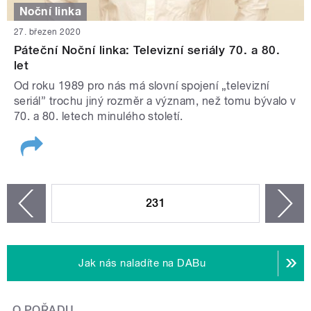
Noční linka
27. březen 2020
Páteční Noční linka: Televizní seriály 70. a 80.
let
Od roku 1989 pro nás má slovní spojení „televizní
seriál” trochu jiný rozměr a význam, než tomu bývalo v
70. a 80. letech minulého století.
STRÁNKY
231
n
zí
Jak nás naladíte na DABu
O POŘADU