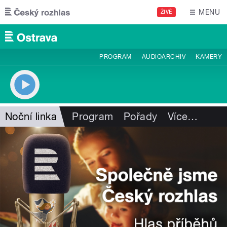
Přejít k hlavnímu obsahu
MENU
ŽIVĚ
PROGRAM
AUDIOARCHIV
KAMERY
Noční linka
Program
Pořady
Více
…