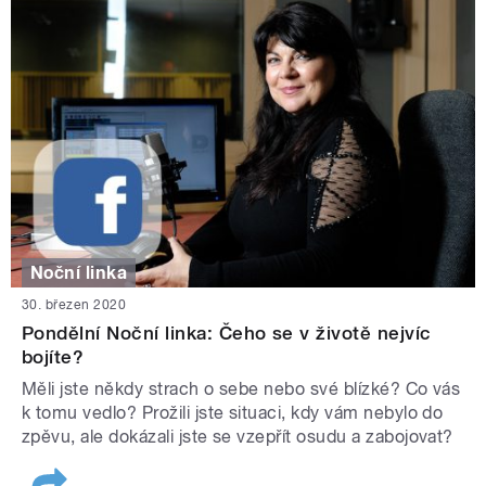
Noční linka
30. březen 2020
Pondělní Noční linka: Čeho se v životě nejvíc
bojíte?
Měli jste někdy strach o sebe nebo své blízké? Co vás
k tomu vedlo? Prožili jste situaci, kdy vám nebylo do
zpěvu, ale dokázali jste se vzepřít osudu a zabojovat?