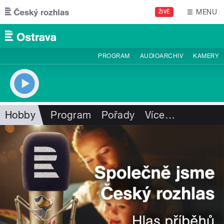
Přejít k hlavnímu obsahu
MENU
ŽIVĚ
PROGRAM
AUDIOARCHIV
KAMERY
Hobby
Program
Pořady
Více
…