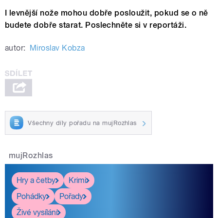
I levnější nože mohou dobře posloužit, pokud se o ně
budete dobře starat. Poslechněte si v reportáži.
autor:
Miroslav Kobza
Všechny díly pořadu na mujRozhlas
mujRozhlas
Hry a četby
Krimi
Pohádky
Pořady
Živé vysílání