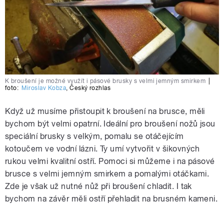
K broušení je možné využít i pásové brusky s velmi jemným smirkem
|
foto:
Miroslav Kobza
,
Český rozhlas
Když už musíme přistoupit k broušení na brusce, měli
bychom být velmi opatrní. Ideální pro broušení nožů jsou
speciální brusky s velkým, pomalu se otáčejícím
kotoučem ve vodní lázni. Ty umí vytvořit v šikovných
rukou velmi kvalitní ostří. Pomoci si můžeme i na pásové
brusce s velmi jemným smirkem a pomalými otáčkami.
Zde je však už nutné nůž při broušení chladit. I tak
bychom na závěr měli ostří přehladit na brusném kameni.