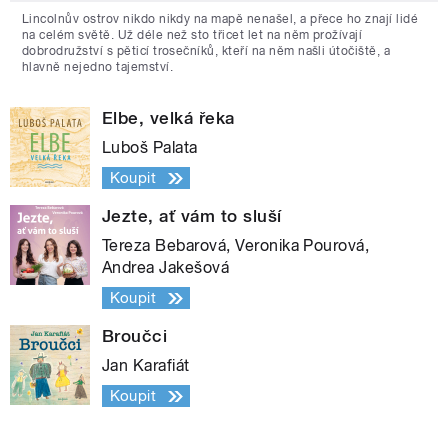
Lincolnův ostrov nikdo nikdy na mapě nenašel, a přece ho znají lidé
na celém světě. Už déle než sto třicet let na něm prožívají
dobrodružství s pěticí trosečníků, kteří na něm našli útočiště, a
hlavně nejedno tajemství.
Elbe, velká řeka
Luboš Palata
Koupit
Jezte, ať vám to sluší
Tereza Bebarová, Veronika Pourová,
Andrea Jakešová
Koupit
Broučci
Jan Karafiát
Koupit