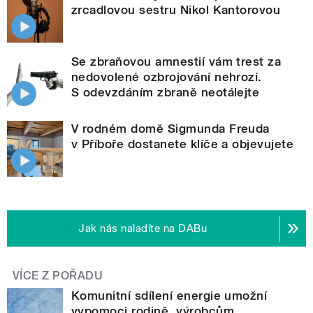
zrcadlovou sestru Nikol Kantorovou
Se zbraňovou amnestií vám trest za
nedovolené ozbrojování nehrozí.
S odevzdáním zbraně neotálejte
V rodném domě Sigmunda Freuda
v Příboře dostanete klíče a objevujete
Jak nás naladíte na DABu
VÍCE Z POŘADU
Komunitní sdílení energie umožní
vypomoci rodině, výrobcům