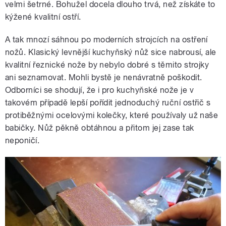
velmi šetrné. Bohužel docela dlouho trvá, než získáte to
kýžené kvalitní ostří.
A tak mnozí sáhnou po moderních strojcích na ostření
nožů. Klasický levnější kuchyňský nůž sice nabrousí, ale
kvalitní řeznické nože by nebylo dobré s těmito strojky
ani seznamovat. Mohli bystě je nenávratně poškodit.
Odborníci se shodují, že i pro kuchyňské nože je v
takovém případě lepší pořídit jednoduchý ruční ostřič s
protiběžnými ocelovými kolečky, které používaly už naše
babičky. Nůž pěkně obtáhnou a přitom jej zase tak
neponičí.