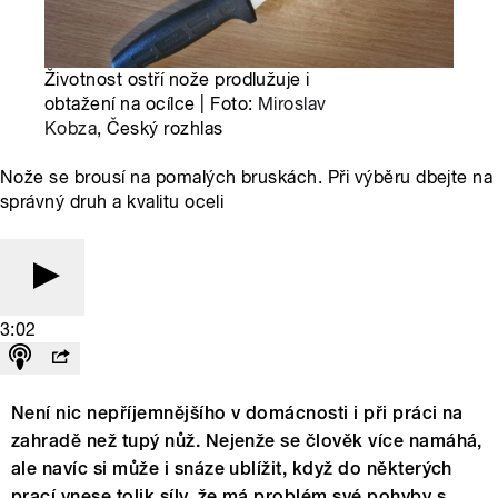
Životnost ostří nože prodlužuje i
obtažení na ocílce | Foto:
Miroslav
Kobza
, Český rozhlas
Nože se brousí na pomalých bruskách. Při výběru dbejte na
správný druh a kvalitu oceli
3:02
Není nic nepříjemnějšího v domácnosti i při práci na
zahradě než tupý nůž. Nejenže se člověk více namáhá,
ale navíc si může i snáze ublížit, když do některých
prací vnese tolik síly, že má problém své pohyby s