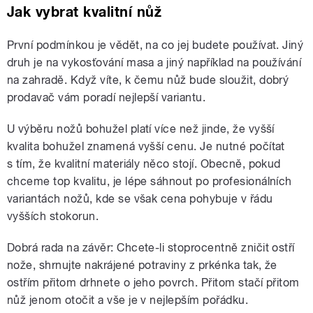
Jak vybrat kvalitní nůž
První podmínkou je vědět, na co jej budete používat. Jiný
druh je na vykosťování masa a jiný například na používání
na zahradě. Když víte, k čemu nůž bude sloužit, dobrý
prodavač vám poradí nejlepší variantu.
U výběru nožů bohužel platí více než jinde, že vyšší
kvalita bohužel znamená vyšší cenu. Je nutné počítat
s tím, že kvalitní materiály něco stojí. Obecně, pokud
chceme top kvalitu, je lépe sáhnout po profesionálních
variantách nožů, kde se však cena pohybuje v řádu
vyšších stokorun.
Dobrá rada na závěr: Chcete-li stoprocentně zničit ostří
nože, shrnujte nakrájené potraviny z prkénka tak, že
ostřím přitom drhnete o jeho povrch. Přitom stačí přitom
nůž jenom otočit a vše je v nejlepším pořádku.