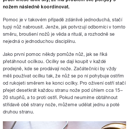
nožem následně koordinovat.
Pomoc je v takovém případě zdánlivě jednoduchá, stačí
tupý nůž nabrousit. Jenže, jak potvrzují odborníci v tomto
směru, broušení nožů je věda a rituál, a rozhodně se
nejedná o jednoduchou disciplínu.
Jako první pomoc někdy pomůže nůž, jak se říká
přetáhnout ocílkou. Ocílky se dají koupit v každé
prodejně, kde se prodávají nože. Začátečníci by vždy
měli používat ocílku tak, že nůž se po ní pohybuje ostřím
od rukojeti směrem ke konci ocílky. Pro oživení ostří stačí
přejet desetkrát každou stranu nože pod úhlem cca 15–
20 stupňů, a to proti ostří. Pokud neumíme obtáhnout
střídavě obě strany nože, můžeme udělat jednu a poté
druhou stranu.