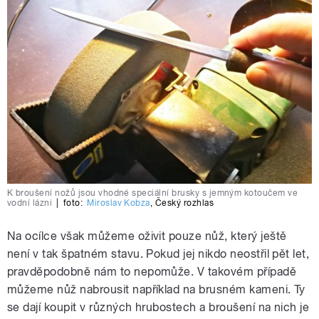
K broušení nožů jsou vhodné speciální brusky s jemným kotoučem ve
vodní lázni
|
foto:
Miroslav Kobza
,
Český rozhlas
Na ocílce však můžeme oživit pouze nůž, který ještě
není v tak špatném stavu. Pokud jej nikdo neostřil pět let,
pravděpodobně nám to nepomůže. V takovém případě
můžeme nůž nabrousit například na brusném kameni. Ty
se dají koupit v různých hrubostech a broušení na nich je